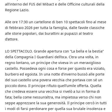
all’interno del FUS del Mibact e delle Officine culturali della
Regione Lazio.
Alle ore 17:30 un cartellone di ben 10 spettacoli fino al mese
di febbraio 2026 per tutta la famiglia, dalle favole classiche
alle storie popolari, dai burattini ai pupazzi al teatro
d’attore.
LO SPETTACOLO. Grande apertura con “La bella e la bestia”
della Compagnia I Guardiani dell’oca. C’era una volta, in
regno lontano, un principe che viveva in un meraviglioso
castello. Possedeva ogni cosa e forse per questo era viziato,
burbero ed egoista. In una notte d’inverno bussò alle porte
del suo castello una povera vecchia che portava con sé un
piccolo dono. Il principe rifiuto quell’umile offerta. Quella
che credeva essere una vecchia si rivelò a lui in forma di
fata; bella come nessun’altra, ma impietosa verso chi non
seppe apprezzare la sua generosità. Il principe cercò in tutti
i modi di farsi perdonare per quella sua brutale insolenza e