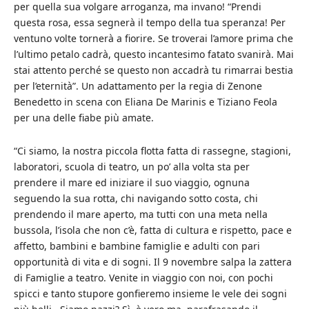
per quella sua volgare arroganza, ma invano! “Prendi
questa rosa, essa segnerà il tempo della tua speranza! Per
ventuno volte tornerà a fiorire. Se troverai l’amore prima che
l’ultimo petalo cadrà, questo incantesimo fatato svanirà. Mai
stai attento perché se questo non accadrà tu rimarrai bestia
per l’eternità”. Un adattamento per la regia di Zenone
Benedetto in scena con Eliana De Marinis e Tiziano Feola
per una delle fiabe più amate.
“Ci siamo, la nostra piccola flotta fatta di rassegne, stagioni,
laboratori, scuola di teatro, un po’ alla volta sta per
prendere il mare ed iniziare il suo viaggio, ognuna
seguendo la sua rotta, chi navigando sotto costa, chi
prendendo il mare aperto, ma tutti con una meta nella
bussola, l’isola che non c’è, fatta di cultura e rispetto, pace e
affetto, bambini e bambine famiglie e adulti con pari
opportunità di vita e di sogni. Il 9 novembre salpa la zattera
di Famiglie a teatro. Venite in viaggio con noi, con pochi
spicci e tanto stupore gonfieremo insieme le vele dei sogni