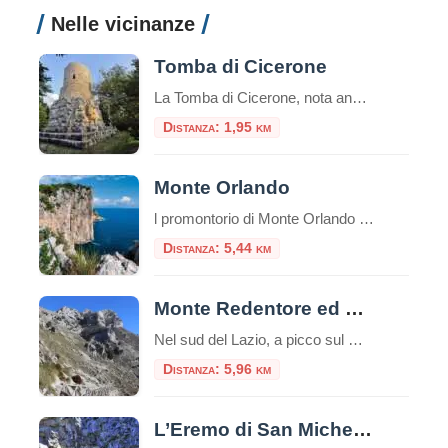
Nelle vicinanze
Tomba di Cicerone
La Tomba di Cicerone, nota anche come Mausoleo di Cicerone o Sepolcro di Cicerone in italiano, è il luogo di sepoltura del famoso oratore e filosofo romano Marco Tullio Cicerone.Cicerone è noto per essere stato uno degli oratori più influenti della Roma antica e una figura di spicco nella politica romana durante gli ultimi anni […]
Distanza: 1,95 km
Monte Orlando
l promontorio di Monte Orlando (171 m) è il prolungamento verso il mare del sistema montuoso degli Aurunci, costituito quasi esclusivamente da calcari meso-cenozoici (190-25 milioni di anni). Nell’area del parco si rinvengono molti fenomeni caratteristici di questi territori come terre rosse, falesie, faglie, grotte, rocce stratificate. In alcuni punti possiamo osservare della terra di […]
Distanza: 5,44 km
Monte Redentore ed Eremo di San Michele
Nel sud del Lazio, a picco sul Golfo di Gaeta, si erge il Monte Redentore, una delle cime più suggestive e panoramiche dei Monti Aurunci. A 1252 metri di altitudine, questa montagna, che in realtà è una spalla del più imponente Monte Altino, offre un’esperienza indimenticabile che unisce trekking, spiritualità e paesaggi mozzafiato, rendendola una […]
Distanza: 5,96 km
L’Eremo di San Michele a Formia: tra storia, natura e mistero