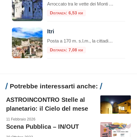
Arroccato tra le vette dei Monti Aurunci, l’Eremo di San Michele a Formia è un luogo di rara bellezza e profonda spiritualità. Questo antico santuario rupestre, scavato nella roccia, rappresenta una meta suggestiva sia per gli amanti della natura che per i pellegrini alla ricerca di un luogo di raccoglimento. Il panorama mozzafiato che si […]
Distanza: 6,53 km
Itri
Posta a 170 m. s.l.m., la cittadina di Itri sorge in una caratteristica vallata tra le falde occidentali dei monti Aurunci (passo di San Donato), a soli 8 km dalla costa. Castello di Itri Si trova lungo il percorso della via Appia, tra Fondi (co
Distanza: 7,08 km
Potrebbe interessarti anche:
ASTROINCONTRO Stelle al
planetario: il Cielo del mese
11 Febbraio 2026
Scena Pubblica – IN/OUT