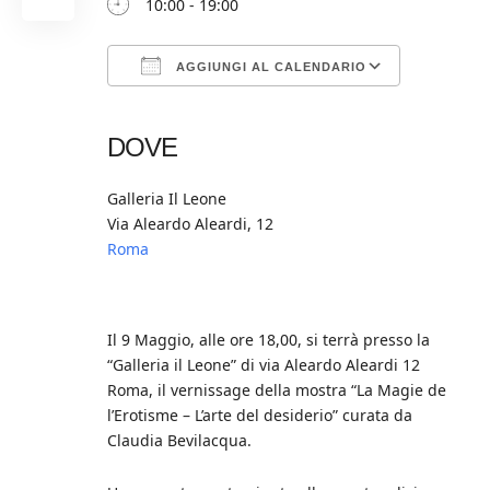
10:00 - 19:00
AGGIUNGI AL CALENDARIO
Download ICS
Google Calendar
iCalendar
Office 365
Outlook Live
DOVE
Galleria Il Leone
Via Aleardo Aleardi, 12
Roma
Il 9 Maggio, alle ore 18,00, si terrà presso la
“Galleria il Leone” di via Aleardo Aleardi 12
Roma, il vernissage della mostra “La Magie de
l’Erotisme – L’arte del desiderio” curata da
Claudia Bevilacqua.