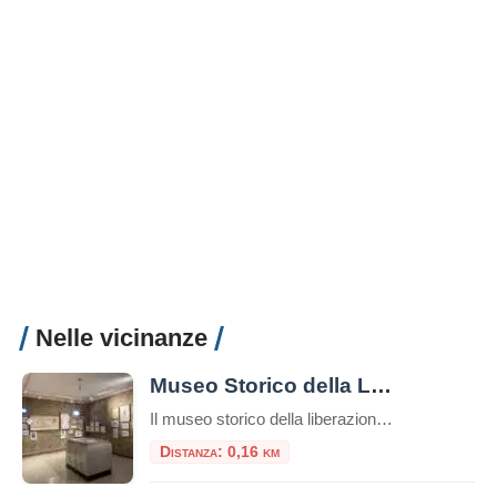
Nelle vicinanze
Museo Storico della Liberazione
Il museo storico della liberazione a Roma è un luogo di memoria e testimonianza della lotta per la libertà e la democrazia durante il periodo dell’occupazione nazista nella capitale italiana. Questa struttura è stata inaugurata nel 1955 e si trova nel cuore del quartiere Esquilino, nel centro storico della città. Appena entrati nel museo, ci […]
Distanza: 0,16 km