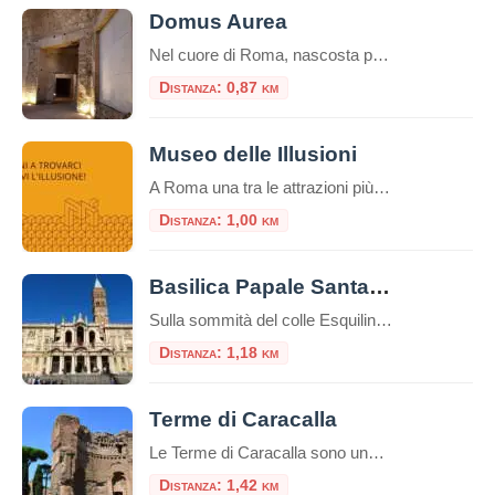
Domus Aurea
Nel cuore di Roma, nascosta per secoli sotto le fondamenta di monumenti successivi, giace una delle residenze più stravaganti e controverse mai costruite: la Domus Aurea, la Casa Dorata dell’imperatore Nerone. Più che un palazzo, fu un’utopia personale, un complesso colossale che ridefinì il concetto di lusso imperiale. Oggi, visitarla non è come entrare in […]
Distanza: 0,87 km
Museo delle Illusioni
A Roma una tra le attrazioni più insolite, divertenti e interessanti del mondo: il Museo delle Illusioni. Dal 12 novembre la venue internazionale sarà aperta al pubblico della capitale, in via Merulana 17. Roma è infatti la 38° città nel mondo – la seconda in Italia dopo Milano – ad avere una sede del museo interattivo […]
Distanza: 1,00 km
Basilica Papale Santa Maria Maggiore
Sulla sommità del colle Esquilino sorge la Basilica di Santa Maria Maggiore (o Basilica Liberiana), una delle quattro basiliche papali di Roma. Secondo la leggenda papa Liberio costruì una chiesa nel luogo, in cui, nella notte tra il 4 ed il 5 agosto del 358, sarebbe apparsa la neve sul colle dell’Esquilino, un evento miracoloso […]
Distanza: 1,18 km
Terme di Caracalla
Le Terme di Caracalla sono uno dei siti archeologici più importanti e impressionanti di Roma, Italia.Queste terme furono costruite durante il regno dell’imperatore romano Caracalla, il cui nome è associato al loro nome.La costruzione delle Terme di Caracalla iniziò nel 212 d.C. e fu completata nel 216 d.C. durante i regni degli imperatori Settimio Severo […]
Distanza: 1,42 km