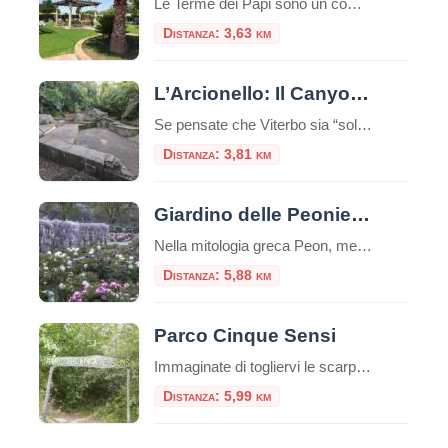
Le Terme dei Papi sono un complesso termale situato nella città di Viterbo, nel Lazio.Queste terme sono conosciute per la loro storia antica e la reputazione di offrire benefici per la salute e il benessere. Storia e Origine delle Terme dei Papi Le Terme dei Papi hanno una lunga storia che risale all’epoca romana.Il nome […]
Distanza: 3,63 km
L’Arcionello: Il Canyon Segreto alle Porte di Viterbo
Se pensate che Viterbo sia “solo” il Palazzo dei Papi e le terme, preparatevi a una sorpresa. A pochi passi dalle mura medievali della città, un cuneo di verde selvaggio si insinua verso il cuore della Tuscia: è la Riserva Naturale Regionale della Valle dell’Arcionello. Per un turista, scoprire l’Arcionello è come trovare un passaggio […]
Distanza: 3,81 km
Giardino delle Peonie – Centro Botanico Moutan
Nella mitologia greca Peon, medico degli dei e allievo di Esculapio, curò Plutone da una ferita usando proprio radici di peonia. Il dio, per ringraziarlo, donò a Peon l’immortalità trasformandolo in un fiore: la peonia. Il Centro Botanico Moutan Il giardino del Centro Botanico Moutan è rinomato per la sua collezione di peonie di origine […]
Distanza: 5,88 km
Parco Cinque Sensi
Immaginate di togliervi le scarpe, abbandonare per qualche ora lo smartphone e immergervi completamente nella natura, riscoprendo il mondo attraverso il tatto, l’udito, l’olfatto, la vista e persino il gusto. Non è la descrizione di un sogno, ma l’esperienza reale che vi attende al Parco Cinque Sensi di Vitorchiano, un’oasi unica nel cuore della Tuscia […]
Distanza: 5,99 km