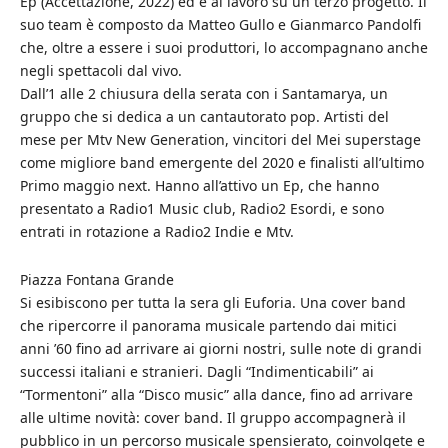
Ep (Accettazione, 2022) ed è al lavoro su un terzo progetto. Il
suo team è composto da Matteo Gullo e Gianmarco Pandolfi
che, oltre a essere i suoi produttori, lo accompagnano anche
negli spettacoli dal vivo.
Dall’1 alle 2 chiusura della serata con i Santamarya, un
gruppo che si dedica a un cantautorato pop. Artisti del
mese per Mtv New Generation, vincitori del Mei superstage
come migliore band emergente del 2020 e finalisti all’ultimo
Primo maggio next. Hanno all’attivo un Ep, che hanno
presentato a Radio1 Music club, Radio2 Esordi, e sono
entrati in rotazione a Radio2 Indie e Mtv.
Piazza Fontana Grande
Si esibiscono per tutta la sera gli Euforia. Una cover band
che ripercorre il panorama musicale partendo dai mitici
anni ’60 fino ad arrivare ai giorni nostri, sulle note di grandi
successi italiani e stranieri. Dagli “Indimenticabili” ai
“Tormentoni” alla “Disco music” alla dance, fino ad arrivare
alle ultime novità: cover band. Il gruppo accompagnerà il
pubblico in un percorso musicale spensierato, coinvolgete e