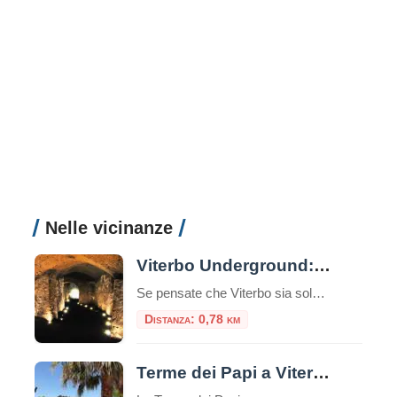
Nelle vicinanze
Viterbo Underground: alla scoperta di un mondo sotterraneo
Se pensate che Viterbo sia solo una città di piazze storiche, chiese medievali e terme curative, preparatevi a scoprire una faccia segreta della città: il suo sottosuolo, ricco di misteri, leggende e storia dimenticata. Viterbo, infatti, non è solo la “Città dei Papi” – ma è anche una delle città italiane che custodisce un labirinto […]
Distanza: 0,78 km
Terme dei Papi a Viterbo