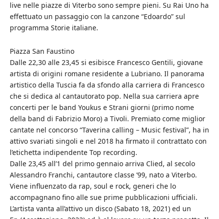
live nelle piazze di Viterbo sono sempre pieni. Su Rai Uno ha
effettuato un passaggio con la canzone “Edoardo” sul
programma Storie italiane.
Piazza San Faustino
Dalle 22,30 alle 23,45 si esibisce Francesco Gentili, giovane
artista di origini romane residente a Lubriano. Il panorama
artistico della Tuscia fa da sfondo alla carriera di Francesco
che si dedica al cantautorato pop. Nella sua carriera apre
concerti per le band Youkus e Strani giorni (primo nome
della band di Fabrizio Moro) a Tivoli. Premiato come miglior
cantate nel concorso “Taverina calling – Music festival”, ha in
attivo svariati singoli e nel 2018 ha firmato il contrattato con
l’etichetta indipendente Top recording.
Dalle 23,45 all’1 del primo gennaio arriva Clied, al secolo
Alessandro Franchi, cantautore classe ’99, nato a Viterbo.
Viene influenzato da rap, soul e rock, generi che lo
accompagnano fino alle sue prime pubblicazioni ufficiali.
L’artista vanta all’attivo un disco (Sabato 18, 2021) ed un