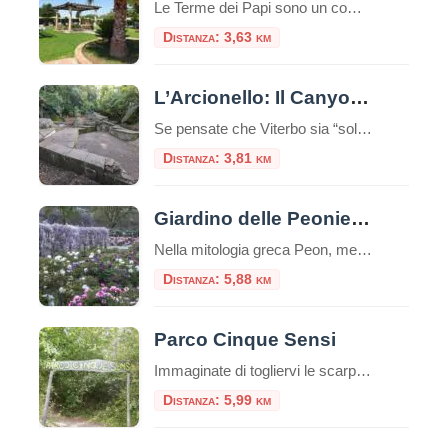
Le Terme dei Papi sono un complesso termale situato nella città di Viterbo, nel Lazio.Queste terme sono conosciute per la loro storia antica e la reputazione di offrire benefici per la salute e il benessere. Storia e Origine delle Terme dei Papi Le Terme dei Papi hanno una lunga storia che risale all’epoca romana.Il nome […]
Distanza: 3,63 km
L’Arcionello: Il Canyon Segreto alle Porte di Viterbo
Se pensate che Viterbo sia “solo” il Palazzo dei Papi e le terme, preparatevi a una sorpresa. A pochi passi dalle mura medievali della città, un cuneo di verde selvaggio si insinua verso il cuore della Tuscia: è la Riserva Naturale Regionale della Valle dell’Arcionello. Per un turista, scoprire l’Arcionello è come trovare un passaggio […]
Distanza: 3,81 km
Giardino delle Peonie – Centro Botanico Moutan
Nella mitologia greca Peon, medico degli dei e allievo di Esculapio, curò Plutone da una ferita usando proprio radici di peonia. Il dio, per ringraziarlo, donò a Peon l’immortalità trasformandolo in un fiore: la peonia. Il Centro Botanico Moutan Il giardino del Centro Botanico Moutan è rinomato per la sua collezione di peonie di origine […]
Distanza: 5,88 km
Parco Cinque Sensi
Immaginate di togliervi le scarpe, abbandonare per qualche ora lo smartphone e immergervi completamente nella natura, riscoprendo il mondo attraverso il tatto, l’udito, l’olfatto, la vista e persino il gusto. Non è la descrizione di un sogno, ma l’esperienza reale che vi attende al Parco Cinque Sensi di Vitorchiano, un’oasi unica nel cuore della Tuscia […]
Distanza: 5,99 km