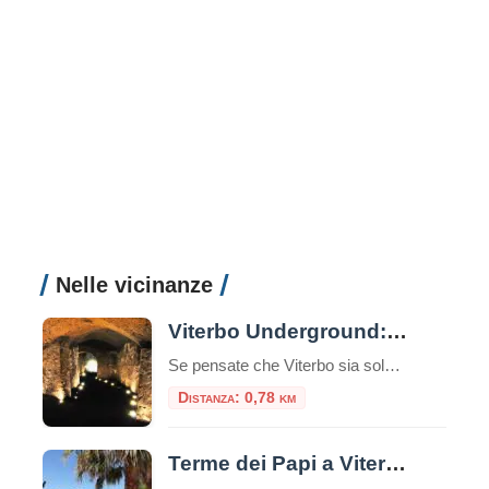
Nelle vicinanze
Viterbo Underground: alla scoperta di un mondo sotterraneo
Se pensate che Viterbo sia solo una città di piazze storiche, chiese medievali e terme curative, preparatevi a scoprire una faccia segreta della città: il suo sottosuolo, ricco di misteri, leggende e storia dimenticata. Viterbo, infatti, non è solo la “Città dei Papi” – ma è anche una delle città italiane che custodisce un labirinto […]
Distanza: 0,78 km
Terme dei Papi a Viterbo