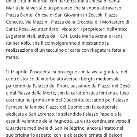
della città di Viterbo, con partenza dalla chiesa di Santa
Maria della Verità e un percorso che si snoda attraverso
Piazza Dante, Chiesa di San Giovanni in Zoccoli, Piazza
Concetti, Via Mazzini, Piazza della Crocetta e il Monastero di
Santa Rosa. Ad attendere i visitatori i proprietari dell’Antica
Legatoria Viali, attiva dal 1891, Lucia Maria Arena e Hans
Rainer Kolb, che li coinvolgeranno dimostrando la
realizzazione di un taccuino di carta con rilegatura fatta a
mano.
Il 1° aprile, Pasquetta, si prosegue con la visita guidata del
centro storico di Viterbo attraverso i borghi medioevali,
partendo da Palazzo dei Priori, passando da Piazza del Gesù
e dal Piazza della Morte, con la caratteristica fontana a fuso
costruita nei primi anni del Duecento, toccando poi Palazzo
Farnese, la famosa Piazza del Duomo con la cattedrale
dedicata a San Lorenzo, lo splendido Palazzo Papale e la
casa di Valentino della Pagnotta. La visita continuerà verso il
Quartiere medievale di San Pellegrino, ancora intatto nel
suo originario aspetto, con le abitazioni ornate di balconi