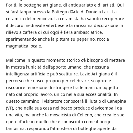
fioriti, le botteghe artigiane, di antiquariato e di artisti. Qui
si farà tappa presso la Bottega d’Arte di Daniela Lai – La
ceramica del medioevo. La ceramista ha saputo recuperare
il decoro medievale viterbese e la rarissima decorazione in
rilievo a zaffera di cui oggi è fiera ambasciatrice,
sperimentando anche la pittura su peperino, roccia
magmatica locale.
Mai come in questo momento storico c’è bisogno di mettere
in mostra l’unicità dell’apporto umano, che nessuna
intelligenza artificiale può sostituire. Lazio Artigiana è il
percorso che nasce proprio per celebrare, scoprire e
riscoprire l’emozione di stringere fra le mani un oggetto
nato dal proprio lavoro, unico nella sua eccezionalità. In
questo cammino il visitatore conoscerà il liutaio di Canepina
(VT), che nella sua casa nel bosco produce clavicembali da
una vita, ma anche la mosaicista di Celleno, che crea le sue
opere d’arte in quello che è conosciuto come il borgo
fantasma, respirando l’atmosfera di botteghe aperte da