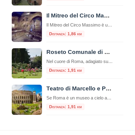
Il Mitreo del Circo Massimo
Il Mitreo del Circo Massimo è un sito archeologico situato a Roma, nei pressi del Circo Massimo, che rappresenta un antico santuario dedicato al culto di Mitra.Questo sito è una delle testimonianze più significative dell’antica religione del Mitraismo, una misteriosa religione orientale che si diffuse ampiamente nell’Impero Romano tra il I e il IV secolo […]
Distanza: 1,86 km
Roseto Comunale di Roma
Nel cuore di Roma, adagiato sulle dolci pendici del colle Aventino, si nasconde un gioiello di rara bellezza: il Roseto Comunale. Lontano dal trambusto del centro, questo incantevole giardino offre una vista mozzafiato che spazia dal Circo Massimo ai resti del Palatino, regalando un’esperienza sensoriale unica tra i profumi e i colori di oltre mille […]
Distanza: 1,91 km
Teatro di Marcello e Portico di Ottavia
Se Roma è un museo a cielo aperto, l’area che comprende il Teatro di Marcello e il Portico di Ottavia ne è senza dubbio il padiglione più incredibile. Situati nel cuore del Rione Sant’Angelo, a due passi dal Ghetto Ebraico, questi due monumenti non sono semplici rovine: sono la dimostrazione vivente di come la Città […]
Distanza: 1,91 km