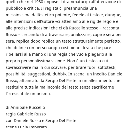
quello che nel 1980 impose il drammaturgo all’attenzione di
pubblico e critica. Il regista ci preannuncia una
messinscena dall’estetica potente, fedele al testo e, dunque,
alle intenzioni dell’autore «ci atteniamo alle rigide regole e
alle precise indicazioni che ci dà Ruccello stesso – racconta
Russo – cercando di attraversare, analizzare, capire sera per
sera, replica dopo replica un testo strutturalmente perfetto,
che delinea un personaggio così pieno di vita che pare
ribellarsi alla mano di una regia che vuole piegarlo alla
propria personalissima visione. Non è un testo su cui
sovrascrivere ma in cui scavare, per tirare fuori sottotesti,
possibilità, suggestioni, dubbi». In scena, un inedito Daniele
Russo, affiancato da Sergio Del Prete in un allestimento che
restituirà tutta la malinconia del testo senza sacrificarne
l’irresistibile umorismo.
di Annibale Ruccello
regia Gabriele Russo
con Daniele Russo e Sergio Del Prete
scene Lucia Imperato