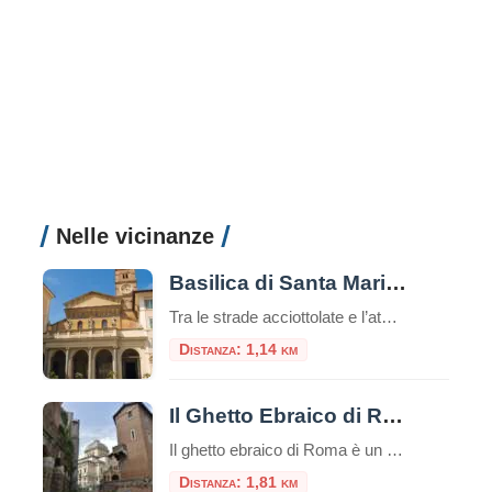
Nelle vicinanze
Basilica di Santa Maria in Trastevere
Tra le strade acciottolate e l’atmosfera bohémienne del quartiere Trastevere, sorge una delle più antiche e affascinanti chiese di Roma: la Basilica di Santa Maria in Trastevere. Un luogo che unisce spiritualità, storia e bellezza artistica in un unico colpo d’occhio. Un’antichità che affascina Secondo la tradizione, la basilica fu fondata nel III secolo d.C. […]
Distanza: 1,14 km
Il Ghetto Ebraico di Roma
Il ghetto ebraico di Roma è un piccolo quartiere delimitato dal Tevere da una parte e da Piazza Venezia dall’altra, è una zona ricca di storia e cultura e offre diverse attrazioni e luoghi da visitare e numerosi ristorantini tipici.Questo ghetto è stato uno dei primi ghetti istituiti in Europa e ha avuto un impatto […]
Distanza: 1,81 km