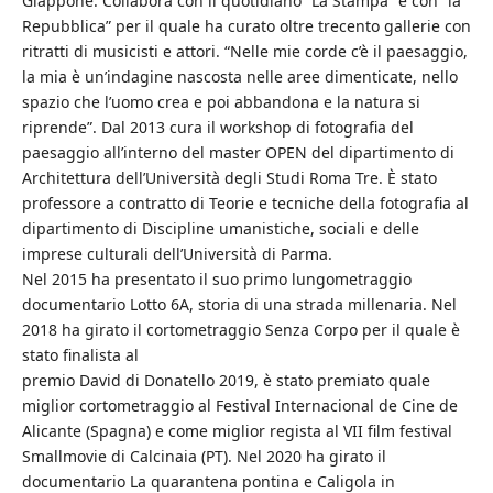
Giappone. Collabora con il quotidiano “La Stampa” e con “la
Repubblica” per il quale ha curato oltre trecento gallerie con
ritratti di musicisti e attori. “Nelle mie corde c’è il paesaggio,
la mia è un’indagine nascosta nelle aree dimenticate, nello
spazio che l’uomo crea e poi abbandona e la natura si
riprende”. Dal 2013 cura il workshop di fotografia del
paesaggio all’interno del master OPEN del dipartimento di
Architettura dell’Università degli Studi Roma Tre. È stato
professore a contratto di Teorie e tecniche della fotografia al
dipartimento di Discipline umanistiche, sociali e delle
imprese culturali dell’Università di Parma.
Nel 2015 ha presentato il suo primo lungometraggio
documentario Lotto 6A, storia di una strada millenaria. Nel
2018 ha girato il cortometraggio Senza Corpo per il quale è
stato finalista al
premio David di Donatello 2019, è stato premiato quale
miglior cortometraggio al Festival Internacional de Cine de
Alicante (Spagna) e come miglior regista al VII film festival
Smallmovie di Calcinaia (PT). Nel 2020 ha girato il
documentario La quarantena pontina e Caligola in