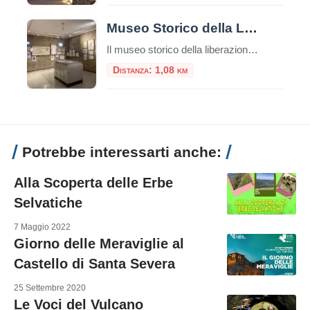
Museo Storico della Liberazione
Il museo storico della liberazione a Roma è un luogo di memoria e testimonianza della lotta per la libertà e la democrazia durante il periodo dell’occupazione nazista nella capitale italiana. Questa struttura è stata inaugurata nel 1955 e si trova nel cuore del quartiere Esquilino, nel centro storico della città. Appena entrati nel museo, ci […]
Distanza: 1,08 km
Potrebbe interessarti anche:
Alla Scoperta delle Erbe
Selvatiche
7 Maggio 2022
Giorno delle Meraviglie al
Castello di Santa Severa
25 Settembre 2020
Le Voci del Vulcano