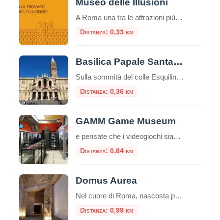
Museo delle Illusioni
A Roma una tra le attrazioni più insolite, divertenti e interessanti del mondo: il Museo delle Illusioni. Dal 12 novembre la venue internazionale sarà aperta al pubblico della capitale, in via Merulana 17. Roma è infatti la 38° città nel mondo – la seconda in Italia dopo Milano – ad avere una sede del museo interattivo […]
Distanza: 0,33 km
Basilica Papale Santa Maria Maggiore
Sulla sommità del colle Esquilino sorge la Basilica di Santa Maria Maggiore (o Basilica Liberiana), una delle quattro basiliche papali di Roma. Secondo la leggenda papa Liberio costruì una chiesa nel luogo, in cui, nella notte tra il 4 ed il 5 agosto del 358, sarebbe apparsa la neve sul colle dell’Esquilino, un evento miracoloso […]
Distanza: 0,36 km
GAMM Game Museum
e pensate che i videogiochi siano solo un passatempo moderno, il GAMM Game Museum di Roma è pronto a farvi cambiare idea. Situato a pochi passi dalla Stazione Termini, questo spazio non è una semplice sala giochi, ma un vero e proprio polo culturale riconosciuto, dove la storia del medium interattivo viene preservata, studiata e, […]
Distanza: 0,64 km
Domus Aurea
Nel cuore di Roma, nascosta per secoli sotto le fondamenta di monumenti successivi, giace una delle residenze più stravaganti e controverse mai costruite: la Domus Aurea, la Casa Dorata dell’imperatore Nerone. Più che un palazzo, fu un’utopia personale, un complesso colossale che ridefinì il concetto di lusso imperiale. Oggi, visitarla non è come entrare in […]
Distanza: 0,99 km