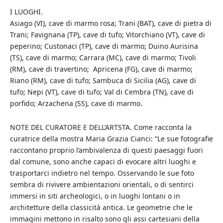
I LUOGHI.
Asiago (VI), cave di marmo rosa; Trani (BAT), cave di pietra di
Trani; Favignana (TP), cave di tufo; Vitorchiano (VT), cave di
peperino; Custonaci (TP), cave di marmo; Duino Aurisina
(TS), cave di marmo; Carrara (MC), cave di marmo; Tivoli
(RM), cave di travertino; Apricena (FG), cave di marmo;
Riano (RM), cave di tufo; Sambuca di Sicilia (AG), cave di
tufo; Nepi (VT), cave di tufo; Val di Cembra (TN), cave di
porfido; Arzachena (SS), cave di marmo.
NOTE DEL CURATORE E DELL’ARTSTA. Come racconta la
curatrice della mostra Maria Grazia Cianci: “Le sue fotografie
raccontano proprio l’ambivalenza di questi paesaggi fuori
dal comune, sono anche capaci di evocare altri luoghi e
trasportarci indietro nel tempo. Osservando le sue foto
sembra di rivivere ambientazioni orientali, o di sentirci
immersi in siti archeologici, o in luoghi lontani o in
architetture della classicità antica. Le geometrie che le
immagini mettono in risalto sono gli assi cartesiani della