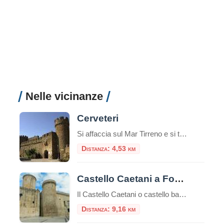
Nelle vicinanze
Cerveteri
Si affaccia sul Mar Tirreno e si trova a 42 km di distanza da Roma. Da Cerveteri si accede alla Necropoli etrusca del Sorbo e alla Necropoli etrusca della Banditaccia, una delle necropoli più monumentali del Mar Mediterraneo, dichiarata nel 2004 dal
Distanza: 4,53 km
Castello Caetani a Fondi
Il Castello Caetani o castello baronale di Fondi è un’imponente fortezza situata a Fondi, una città nella regione del Lazio, in Italia.Alta 33 metri il castello è uno dei simboli storici e architettonici della zona ed è noto per la sua storia ricca e le sue caratteristiche architettoniche uniche.È uno dei pochi esemplari costruiti in […]
Distanza: 9,16 km