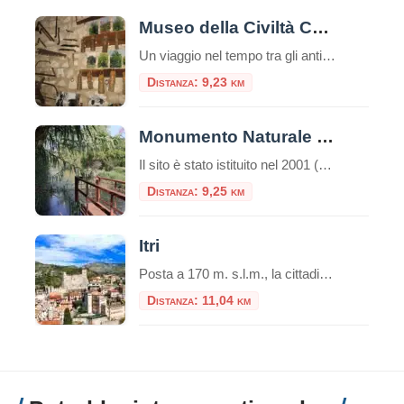
Museo della Civiltà Contadina e dell’Ulivo di Pastena
Un viaggio nel tempo tra gli antichi mestieri e la cultura dell’olio Situato nel cuore di Pastena, pittoresco borgo in provincia di Frosinone, il Museo della Civiltà Contadina e dell’Ulivo è una preziosa testimonianza della vita rurale tradizionale del Lazio meridionale. Allestito all’interno di una struttura storica ben restaurata, il museo rappresenta una tappa ideale […]
Distanza: 9,23 km
Monumento Naturale Mola della Corte – Settecannelle – Capodacqua
Il sito è stato istituito nel 2001 (D.P.R.L. 21 giugno 2001, n. 344) come area protetta di tipo “Monumento Naturale”, con la gestione affidata al Parco Naturale dei Monti Aurunci. Si estende su circa 4 ettari e conserva testimonianze del paesaggio naturale pre-bonifica nella piana di Fondi. Fin dal Seicento l’area è stata oggetto di contese […]
Distanza: 9,25 km
Itri
Posta a 170 m. s.l.m., la cittadina di Itri sorge in una caratteristica vallata tra le falde occidentali dei monti Aurunci (passo di San Donato), a soli 8 km dalla costa. Castello di Itri Si trova lungo il percorso della via Appia, tra Fondi (co
Distanza: 11,04 km