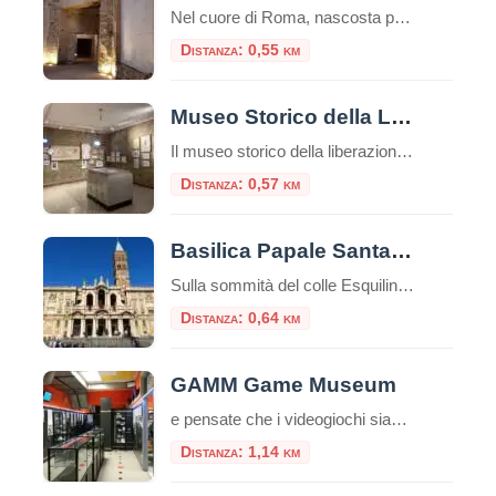
Nel cuore di Roma, nascosta per secoli sotto le fondamenta di monumenti successivi, giace una delle residenze più stravaganti e controverse mai costruite: la Domus Aurea, la Casa Dorata dell’imperatore Nerone. Più che un palazzo, fu un’utopia personale, un complesso colossale che ridefinì il concetto di lusso imperiale. Oggi, visitarla non è come entrare in […]
Distanza: 0,55 km
Museo Storico della Liberazione
Il museo storico della liberazione a Roma è un luogo di memoria e testimonianza della lotta per la libertà e la democrazia durante il periodo dell’occupazione nazista nella capitale italiana. Questa struttura è stata inaugurata nel 1955 e si trova nel cuore del quartiere Esquilino, nel centro storico della città. Appena entrati nel museo, ci […]
Distanza: 0,57 km
Basilica Papale Santa Maria Maggiore
Sulla sommità del colle Esquilino sorge la Basilica di Santa Maria Maggiore (o Basilica Liberiana), una delle quattro basiliche papali di Roma. Secondo la leggenda papa Liberio costruì una chiesa nel luogo, in cui, nella notte tra il 4 ed il 5 agosto del 358, sarebbe apparsa la neve sul colle dell’Esquilino, un evento miracoloso […]
Distanza: 0,64 km
GAMM Game Museum
e pensate che i videogiochi siano solo un passatempo moderno, il GAMM Game Museum di Roma è pronto a farvi cambiare idea. Situato a pochi passi dalla Stazione Termini, questo spazio non è una semplice sala giochi, ma un vero e proprio polo culturale riconosciuto, dove la storia del medium interattivo viene preservata, studiata e, […]
Distanza: 1,14 km