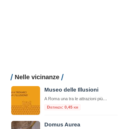
Nelle vicinanze
Museo delle Illusioni
A Roma una tra le attrazioni più insolite, divertenti e interessanti del mondo: il Museo delle Illusioni. Dal 12 novembre la venue internazionale sarà aperta al pubblico della capitale, in via Merulana 17. Roma è infatti la 38° città nel mondo – la seconda in Italia dopo Milano – ad avere una sede del museo interattivo […]
Distanza: 0,45 km
Domus Aurea