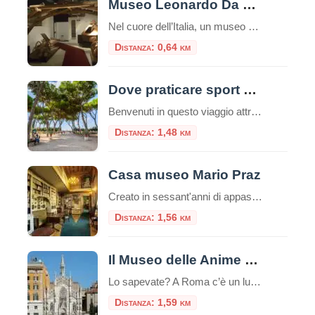
Museo Leonardo Da Vinci Experience
Nel cuore dell’Italia, un museo straordinario invita i visitatori a intraprendere un viaggio affascinante attraverso la mente di uno dei più grandi geni della storia: Leonardo da Vinci. Il Museo Leonardo Da Vinci Experience non è semplicemente un museo tradizionale, ma un’esperienza interattiva che permette di toccare con mano l’eredità del maestro del Rinascimento. Un […]
Distanza: 0,64 km
Dove praticare sport a Roma: consigli utili e attività da svolgere nella capitale
Benvenuti in questo viaggio attraverso le migliori opportunità per praticare sport nella vivace e storica città di Roma. La Capitale italiana non è solo un tesoro di arte, cultura e gastronomia, ma offre anche numerose possibilità per mantenere uno stile di vita attivo e sano, oltre che ecologico. Che siate residenti o turisti, appassionati di sport all’aria aperta o alla […]
Distanza: 1,48 km
Casa museo Mario Praz
Creato in sessant'anni di appassionato collezionismo da Mario Praz (Roma 1896-1982) anglista e critico di levatura internazionale, al Casa Museo Mario Praz si presenta come una dimora nobiliare del secolo XIX. Mario Praz - pescatore, scrittore e
Distanza: 1,56 km
Il Museo delle Anime del Purgatorio
Lo sapevate? A Roma c’è un luogo unico e inquietante: il Museo delle Anime del Purgatorio. Il museo delle anime del Purgatorio è un’esposizione di documenti e testimonianze allestita in un locale adiacente alla sacrestia della piccola chiesa neogotica del Sacro Cuore del Suffragio a Roma. Tali documenti proverebbero l’esistenza del Purgatorio. La chiesa del […]
Distanza: 1,59 km