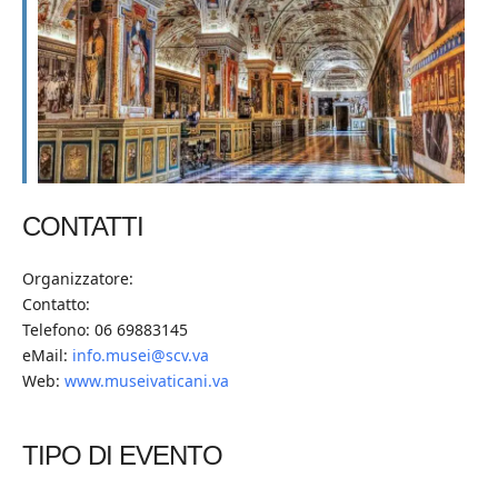
CONTATTI
Organizzatore:
Contatto:
Telefono: 06 69883145
eMail:
info.musei@scv.va
Web:
www.museivaticani.va
TIPO DI EVENTO