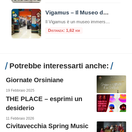
Vigamus – Il Museo del Videogioco
Il Vigamus è un museo immersivo e interattivo per scoprire origini ed evoluzione dei videgiochi con 100 pannelli illustrati e 36 postazioni-gioco E’ il più grande museo del videogioco in Italia, secondo in Europa per anzianità solo al Museo di Berlino. All’interno è allestita una sala interattiva rivolta ai più giovani, agli studenti e a […]
Distanza: 1,62 km
Potrebbe interessarti anche:
Giornate Orsiniane
19 Febbraio 2025
THE PLACE – esprimi un
desiderio
11 Febbraio 2026
Civitavecchia Spring Music