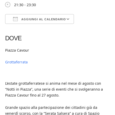
21:30 - 23:30
AGGIUNGI AL CALENDARIO
Download ICS
Google Calendar
iCalendar
Office 365
Outlook Live
DOVE
Piazza Cavour
Grottaferrata
L’estate grottaferratese si anima nel mese di agosto con
“Notti in Piazza”, una serie di eventi che si svolgeranno a
Piazza Cavour fino al 27 agosto.
Grande spazio alla partecipazione dei cittadini già da
venerdì scorso, con la “Serata Salsera” a cura di Spazio