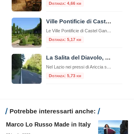
Distanza: 4,66 km
Ville Pontificie di Castel Gandolfo
Le Ville Pontificie di Castel Gandolfo sono un insieme di palazzi e giardini appartenenti al Vaticano; estese per circa 55 ettari, più della Città del Vaticano nel centro di Roma che è solo 44 ettari. È una delle più grandi aree extraterritoriali della Santa Sede in Italia. Comprende il Palazzo Papale e tre ville storiche: […]
Distanza: 5,17 km
La Salita del Diavolo, la strada antigravitazionale
Nel Lazio nei pressi di Ariccia sui Castelli Romani esiste una strada magica, la “Salita Stregata” o “Salita del Diavolo“: lungo una salita rettilinea, ogni cosa lasciata libera sul suolo, invece di scendere inizia a salire! La strada si trova precisamente al Km. 11,600 della Strada Statale 218, a pochi passi da Roma. Questo insolito […]
Distanza: 5,73 km
Potrebbe interessarti anche:
Marco Lo Russo Made in Italy