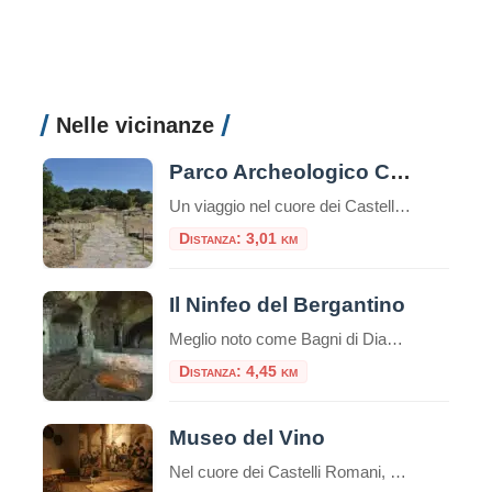
Nelle vicinanze
Parco Archeologico Culturale di Tuscolo
Un viaggio nel cuore dei Castelli Romani, tra storia, natura e panorami Il Parco Archeologico Culturale di Tuscolo si trova nel comune di Monte Porzio Catone, nel cuore dei Castelli Romani, a circa 25 km da Roma. La zona è facilmente raggiungibile in auto o con una combinazione di treno e navetta. Breve storia Tusculum […]
Distanza: 3,01 km
Il Ninfeo del Bergantino
Meglio noto come Bagni di Diana, il Ninfeo Bergantino si trova sulla riva occidentale del Lago Albano, circa a metà strada tra il Ninfeo Dorico e l'Emissario del lago. Seguendo la riva occidentale del lago di Albano, dopo circa due chilometri in senso a
Distanza: 4,45 km
Museo del Vino
Nel cuore dei Castelli Romani, Monte Porzio Catone ospita il Museo del Vino, un luogo che celebra la tradizione vitivinicola del territorio. Inaugurato il 12 aprile 2024, il museo è situato nei locali dell’ex stazione ferroviaria, attiva dal 1916 al 1944, ora trasformata in uno spazio culturale che racconta la storia e l’identità enologica della […]