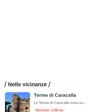
Nelle vicinanze
Terme di Caracalla
Le Terme di Caracalla sono uno dei siti archeologici più importanti e impressionanti di Roma, Italia.Queste terme furono costruite durante il regno dell’imperatore romano Caracalla, il cui nome è associato al loro nome.La costruzione delle Terme di Caracalla iniziò nel 212 d.C. e fu completata nel 216 d.C. durante i regni degli imperatori Settimio Severo […]
Distanza: 1,00 km