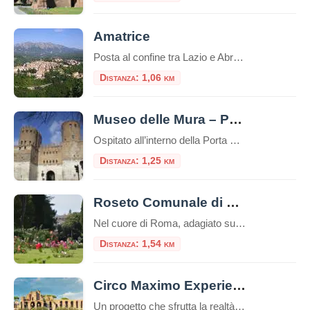
Amatrice
Posta al confine tra Lazio e Abruzzo, si trova Amatrice (955 s.l.m.). Il territorio si articola in un altipiano centrale, tra i 900 e i 1000 metri, ospitante il lago Scandarello e le numerose frazioni che le fanno da contorno.
Distanza: 1,06 km
Museo delle Mura – Porta San Sebastiano
Ospitato all’interno della Porta San Sebastiano delle mura Aureliane, il Museo delle Mura è stato realizzato nel 1990 ed offre ai visitatori un itinerario didattico che ripercorre la storia delle fortificazioni della città, dall’età regia e re
Distanza: 1,25 km
Roseto Comunale di Roma
Nel cuore di Roma, adagiato sulle dolci pendici del colle Aventino, si nasconde un gioiello di rara bellezza: il Roseto Comunale. Lontano dal trambusto del centro, questo incantevole giardino offre una vista mozzafiato che spazia dal Circo Massimo ai resti del Palatino, regalando un’esperienza sensoriale unica tra i profumi e i colori di oltre mille […]
Distanza: 1,54 km
Circo Maximo Experience, l’età imperiale rivive con la realtà virtuale
Un progetto che sfrutta la realtà virtuale e aumentata per trasportare i viaggiatori nel vivo dell’età imperiale: Circo Maximo Experience è una delle proposte più interessanti da trovare nella Capitale, un’occasione per visitare l’area attraversandone le diverse fasi storiche. Ecco come funziona la visita e quali sono i costi. Nuove opportunità per il turismo con […]