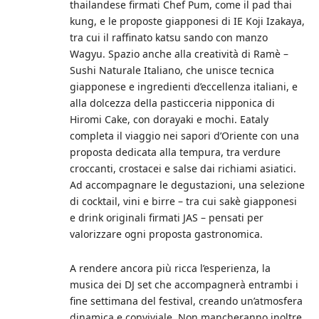
thailandese firmati Chef Pum, come il pad thai
kung, e le proposte giapponesi di IE Koji Izakaya,
tra cui il raffinato katsu sando con manzo
Wagyu. Spazio anche alla creatività di Ramè –
Sushi Naturale Italiano, che unisce tecnica
giapponese e ingredienti d’eccellenza italiani, e
alla dolcezza della pasticceria nipponica di
Hiromi Cake, con dorayaki e mochi. Eataly
completa il viaggio nei sapori d’Oriente con una
proposta dedicata alla tempura, tra verdure
croccanti, crostacei e salse dai richiami asiatici.
Ad accompagnare le degustazioni, una selezione
di cocktail, vini e birre – tra cui sakè giapponesi
e drink originali firmati JAS – pensati per
valorizzare ogni proposta gastronomica.
A rendere ancora più ricca l’esperienza, la
musica dei DJ set che accompagnerà entrambi i
fine settimana del festival, creando un’atmosfera
dinamica e conviviale. Non mancheranno inoltre