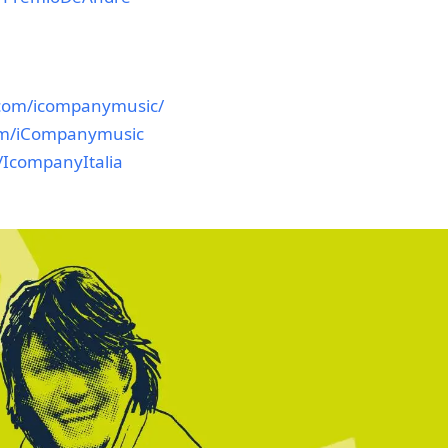
.com/icompanymusic/
om/iCompanymusic
/IcompanyItalia