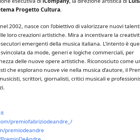
zione esecutiva di
iCompany,
la direzione artistica di
Luis
ètema Progetto Cultura
.
 nel 2002, nasce con l’obiettivo di valorizzare nuovi talent
lle loro creazioni artistiche. Mira a incentivare la creativi
 esecutori emergenti della musica italiana. L’intento è que
 svincolata da mode, generi e logiche commerciali, per
chezza delle nuove opere artistiche. Riconosciuto come u
tisti che esplorano nuove vie nella musica d’autore, il Pre
icisti, scrittori, giornalisti, critici musicali e professionis
i.
it
com/premiofabriziodeandre_/
om/premiodeandre
m/PremioDeAndre