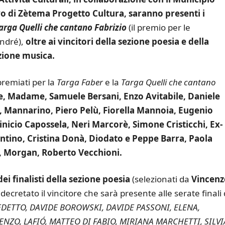
vo di Zètema Progetto Cultura, saranno presenti i
arga Quelli che cantano Fabrizio
(il premio per le
André),
oltre ai vincitori della sezione poesia e della
ezione musica.
premiati per la
Targa Faber
e la
Targa Quelli che cantano
e, Madame, Samuele Bersani, Enzo Avitabile, Daniele
bi, Mannarino, Piero Pelù, Fiorella Mannoia, Eugenio
inicio Capossela, Neri Marcorè, Simone Cristicchi, Ex-
tino, Cristina Donà, Diodato e Peppe Barra, Paola
, Morgan, Roberto Vecchioni.
dei finalisti della sezione poesia
(selezionati da
Vincenz
à decretato il vincitore che sarà presente alle serate finali 
DETTO, DAVIDE BOROWSKI, DAVIDE PASSONI, ELENA,
NZO, LAFIÓ, MATTEO DI FABIO, MIRIANA MARCHETTI, SILVI