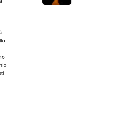
a
i
tà
llo
no
mio
ti