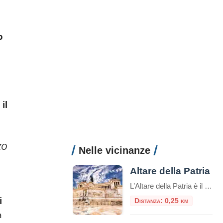
o
il
ZO
Nelle vicinanze
Altare della Patria
L’Altare della Patria è il più grande monumento nazionale d’Italia ed è stato inaugurato dal re Vittorio Emanuele III durante il 50° anniversario dell’Unità d’Italia all’Esposizione Universale del 4 giugno 1911. Il monumento era originariamente progettato per commemorare il re Vittorio Emanuele II di Savoia. Fu il primo re d’Italia ed era conosciuto come il ‘Re […]
i
Distanza: 0,25 km
a