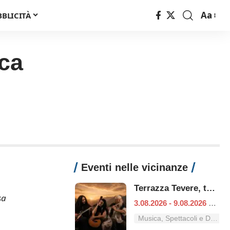
Aa
BBLICITÀ
Font
Resizer
ica
Eventi nelle vicinanze
Terrazza Tevere, tutti i concerti dal 3 al 9 agosto
sa
3.08.2026 - 9.08.2026
|
Ro
Musica, Spettacoli e Danza nel Lazio