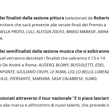
dei finalisti della sezione pittura
(selezionati da
Robert
vincitore che sarà presente alle serate finali del Premio a
NELLA PROTO
,
LULI, ALESSIA ZOLFO
,
MARIO MARASA’
,
ANNA
A
.
dei semifinalisti della sezione musica che si esibiranno 
ali verranno decretati i finalisti che saliranno il 13 e 14
zio De André a Roma:
ALFIERO, BLOWY, BUSSOLETTI, EDEL,
APONTE, GIULIANO CRUPI, LE NORA, LIO, LO BELLO, LOREN
.A.O., PIERSANTE, SAMSARA, SASA’ CALABRESE, SUMO,
zionati attraverso il tour nazionale “E ti piace lasciart
 alla ricerca e all’incontro di nuovi talenti, che prevede l