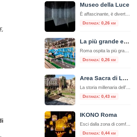
Museo della Luce
È affascinante, è divertente ed è sicuramente sorprendente. Benvenuti nel palazzo storico ricco di affascinanti installazioni luminose, illusioni avvincenti e un’atmosfera meravigliosa! L’esposizione del museo si sviluppa in uno spazio di 1000 m2 dove le installazioni luminose incontrano le invenzioni scientifiche e artistiche: l’arte della luce e l’ottica vengono esposte insieme a scoperte che hanno […]
Distanza: 0,26 km
E,
La più grande esposizione europea di mattoncini LEGO®
Roma ospita la più grande esposizione europea di modelli realizzati con i celebri mattoncini LEGO®, un evento unico e spettacolare nel cuore del centro storico, a due passi da Piazza Venezia. Un’esposizione inedita Tutti i modelli in mostra sono inediti e mai presentati prima. Oltre 100 diorami e migliaia di costruzioni, per un totale di […]
Distanza: 0,26 km
Area Sacra di Largo Argentina
La storia millenaria dell’Area Sacra di Largo Argentina, dal 20 giugno, si offre al pubblico con un nuovo percorso che per la prima volta consente di accedere al sito e visitarlo in modo sistematico, leggendone le fasi di vita dall’età repubblicana attraverso l’epoca imperiale e medievale, fino alla riscoperta avvenuta nel secolo scorso con le demolizioni […]
Distanza: 0,43 km
IKONO Roma
di
Esci dalla zona di comfort e immergiti in un’esperienza unica che non dimenticherai mai! IKONO è la nuova esperienza immersiva a pochi passi dal Pantheon. Un emozionante e indimenticabile percorso di circa un’ora attraverso una serie di atmosfere coinvolgenti che scateneranno la vostra creatività interiore per creare ricordi unici.Durante la visita, interagirai con più di […]
Distanza: 0,44 km