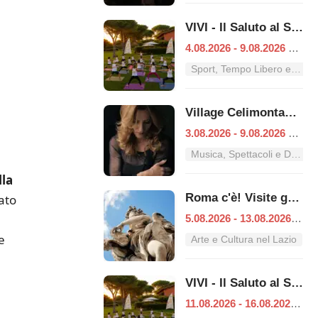
VIVI - Il Saluto al Sole
4.08.2026 - 9.08.2026
|
Ro
Sport, Tempo Libero e Divertimento nel Lazio
Village Celimontana: gli appuntamenti dal 3 al 9 agosto
3.08.2026 - 9.08.2026
|
Ro
Musica, Spettacoli e Danza nel Lazio
lla
Roma c'è! Visite guidate (anche per bambini) dal 5 al 13 agosto 2026
ato
5.08.2026 - 13.08.2026
|
Ro
e
Arte e Cultura nel Lazio
VIVI - Il Saluto al Sole
11.08.2026 - 16.08.2026
|
R