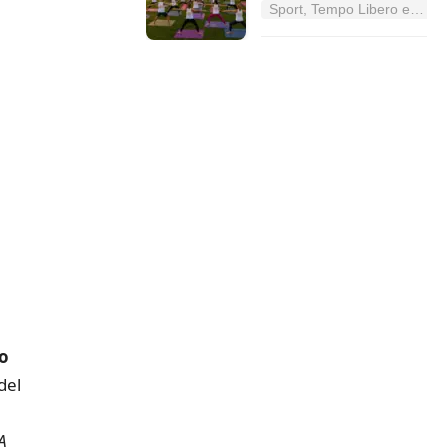
Sport, Tempo Libero e Divertimento nel Lazio
o
del
A