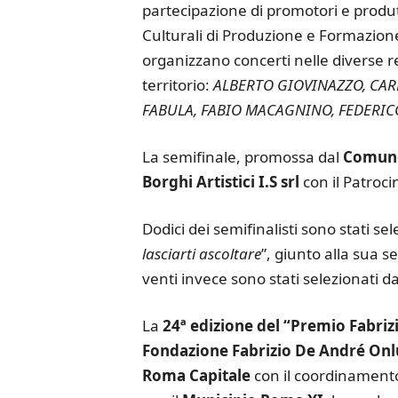
partecipazione di promotori e produtt
Culturali di Produzione e Formazione
organizzano concerti nelle diverse re
territorio:
ALBERTO GIOVINAZZO, CAR
FABULA, FABIO MACAGNINO, FEDERICO 
La semifinale, promossa dal
Comune 
Borghi Artistici I.S srl
con il Patroci
Dodici dei semifinalisti sono stati sel
lasciarti ascoltare
”, giunto alla sua s
venti invece sono stati selezionati d
La
24ª edizione del “Premio Fabriz
Fondazione Fabrizio De André Onl
Roma Capitale
con il coordinament