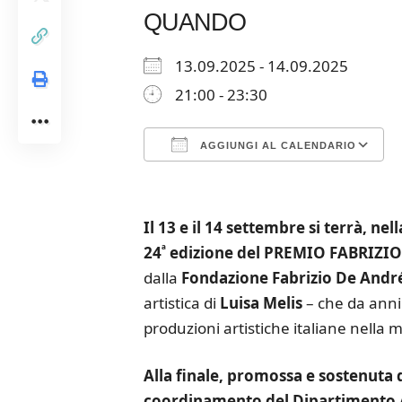
QUANDO
13.09.2025 - 14.09.2025
21:00 - 23:30
AGGIUNGI AL CALENDARIO
Download ICS
Google Calendar
iCalendar
Office 365
Outloo
Il 13 e il 14 settembre si terrà, ne
ª
24
edizione del PREMIO FABRIZI
dalla
Fondazione Fabrizio De Andr
artistica di
Luisa Melis
– che da anni 
produzioni artistiche italiane nella m
Alla finale, promossa e sostenuta d
coordinamento del Dipartimento Att