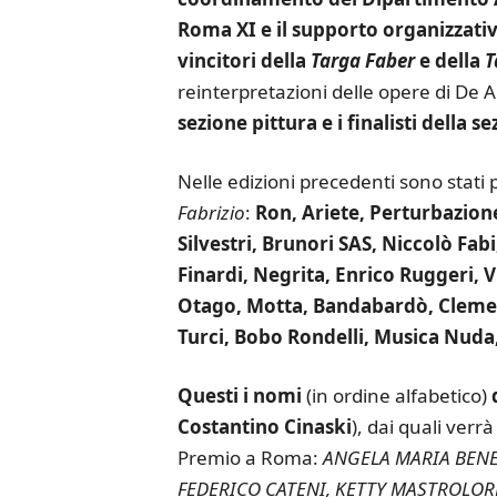
Roma XI e il supporto organizzati
vincitori della
Targa Faber
e della
T
reinterpretazioni delle opere di De 
sezione pittura e i finalisti della s
Nelle edizioni precedenti sono stati 
Fabrizio
:
Ron, Ariete, Perturbazion
Silvestri, Brunori SAS, Niccolò Fa
Finardi, Negrita, Enrico Ruggeri, V
Otago, Motta, Bandabardò, Clemen
Turci, Bobo Rondelli, Musica Nuda
Questi i nomi
(in ordine alfabetico)
Costantino
Cinaski
), dai quali verr
Premio a Roma:
ANGELA MARIA BENE
FEDERICO CATENI, KETTY MASTROLORE