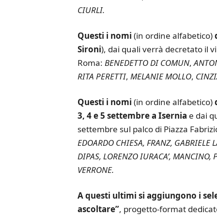
CIURLI.
Questi i nomi
(in ordine alfabetico)
Sironi
), dai quali verrà decretato il 
Roma:
BENEDETTO DI COMUN
,
ANTO
RITA PERETTI
,
MELANIE MOLLO
,
CINZI
Questi i nomi
(in ordine alfabetico)
3, 4 e 5 settembre a Isernia
e dai qu
settembre sul palco di Piazza Fabri
EDOARDO CHIESA, FRANZ, GABRIELE L
DIPAS, LORENZO IURACA’, MANCINO, P
VERRONE.
A questi ultimi si aggiungono i sele
ascoltare”
, progetto-format dedicato