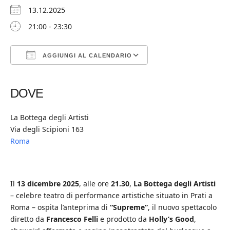
13.12.2025
21:00 - 23:30
AGGIUNGI AL CALENDARIO
Download ICS
Google Calendar
iCalendar
Office 365
Outlook Live
DOVE
La Bottega degli Artisti
Via degli Scipioni 163
Roma
Il
13 dicembre 2025
, alle ore
21.30
,
La Bottega degli Artisti
– celebre teatro di performance artistiche situato in Prati a
Roma – ospita l’anteprima di
“Supreme”
, il nuovo spettacolo
diretto da
Francesco Felli
e prodotto da
Holly’s Good
,