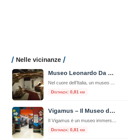
Nelle vicinanze
Museo Leonardo Da Vinci Experience
Nel cuore dell’Italia, un museo straordinario invita i visitatori a intraprendere un viaggio affascinante attraverso la mente di uno dei più grandi geni della storia: Leonardo da Vinci. Il Museo Leonardo Da Vinci Experience non è semplicemente un museo tradizionale, ma un’esperienza interattiva che permette di toccare con mano l’eredità del maestro del Rinascimento. Un […]
Distanza: 0,81 km
Vigamus – Il Museo del Videogioco
Il Vigamus è un museo immersivo e interattivo per scoprire origini ed evoluzione dei videgiochi con 100 pannelli illustrati e 36 postazioni-gioco E’ il più grande museo del videogioco in Italia, secondo in Europa per anzianità solo al Museo di Berlino. All’interno è allestita una sala interattiva rivolta ai più giovani, agli studenti e a […]
Distanza: 0,81 km