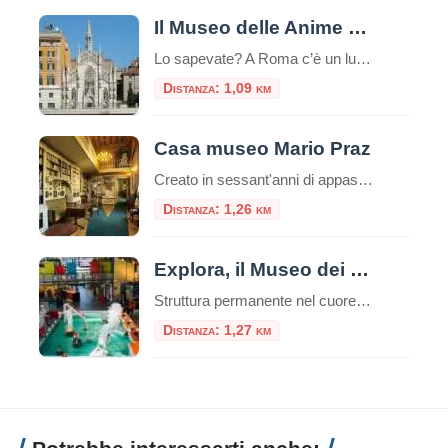
Il Museo delle Anime del Purgatorio
Lo sapevate? A Roma c’è un luogo unico e inquietante: il Museo delle Anime del Purgatorio. Il museo delle anime del Purgatorio è un’esposizione di documenti e testimonianze allestita in un locale adiacente alla sacrestia della piccola chiesa neogotica del Sacro Cuore del Suffragio a Roma. Tali documenti proverebbero l’esistenza del Purgatorio. La chiesa del […]
Distanza: 1,09 km
Casa museo Mario Praz
Creato in sessant'anni di appassionato collezionismo da Mario Praz (Roma 1896-1982) anglista e critico di levatura internazionale, al Casa Museo Mario Praz si presenta come una dimora nobiliare del secolo XIX. Mario Praz - pescatore, scrittore e
Distanza: 1,26 km
Explora, il Museo dei Bambini
Struttura permanente nel cuore di Roma, Explora il Museo dei Bambini attiva dal 2001, è dedicata a bambine e bambini da 0 a 11 anni.Da oltre 20 anni, è il punto di riferimento per l’educazione informale e le attività creative per le famiglie, le scuole e il mondo dell’infanzia. Uno spazio in cui l’esplorazione e […]
Distanza: 1,27 km