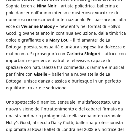
Sophia Loren a
Nina Noir
– artista poliedrica, ballerina e
pole dancer dall’animo intenso e misterioso; vincitrice di
numerosi riconoscimenti internazionali. Per passare poi alla
voce di
Vivianne Melody
– new entry nei format di Holly’s
Good, giovane talento in continua evoluzione, dalla timbrica
dolce e graffiante e a
Mary Lou
– il “diamante” de La
Bottega: poesia, sensualità e un’aura sospesa tra dolcezza e
malinconia. Si proseguirà con
Carlotta Sfolgori
– attrice con
importanti esperienze teatrali e televisive, capace di
spaziare con naturalezza tra commedia, dramma e musical
per finire con
Giselle
– ballerina e nuova stella de La
Bottega: unisce danza classica e burlesque in un perfetto
equilibrio tra arte e seduzione.
Uno spettacolo dinamico, sensuale, multisfaccettato, una
nuova visione dell’intrattenimento e del cabaret firmato da
una straordinaria protagonista della scena internazionale:
Holly’s Good, al secolo Daisy Ciotti, ballerina professionista
diplomata al Royal Ballet di Londra nel 2008 e vincitrice del