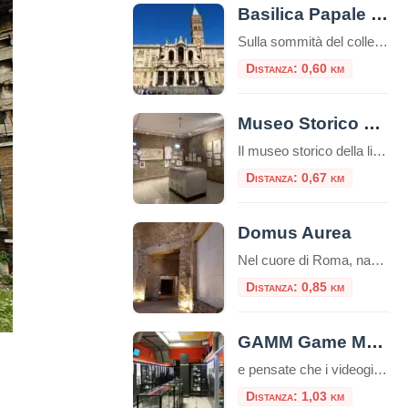
Basilica Papale Santa Maria Maggiore
Sulla sommità del colle Esquilino sorge la Basilica di Santa Maria Maggiore (o Basilica Liberiana), una delle quattro basiliche papali di Roma. Secondo la leggenda papa Liberio costruì una chiesa nel luogo, in cui, nella notte tra il 4 ed il 5 agosto del 358, sarebbe apparsa la neve sul colle dell’Esquilino, un evento miracoloso […]
Distanza: 0,60 km
Museo Storico della Liberazione
Il museo storico della liberazione a Roma è un luogo di memoria e testimonianza della lotta per la libertà e la democrazia durante il periodo dell’occupazione nazista nella capitale italiana. Questa struttura è stata inaugurata nel 1955 e si trova nel cuore del quartiere Esquilino, nel centro storico della città. Appena entrati nel museo, ci […]
Distanza: 0,67 km
Domus Aurea
Nel cuore di Roma, nascosta per secoli sotto le fondamenta di monumenti successivi, giace una delle residenze più stravaganti e controverse mai costruite: la Domus Aurea, la Casa Dorata dell’imperatore Nerone. Più che un palazzo, fu un’utopia personale, un complesso colossale che ridefinì il concetto di lusso imperiale. Oggi, visitarla non è come entrare in […]
Distanza: 0,85 km
GAMM Game Museum
e pensate che i videogiochi siano solo un passatempo moderno, il GAMM Game Museum di Roma è pronto a farvi cambiare idea. Situato a pochi passi dalla Stazione Termini, questo spazio non è una semplice sala giochi, ma un vero e proprio polo culturale riconosciuto, dove la storia del medium interattivo viene preservata, studiata e, […]
Distanza: 1,03 km