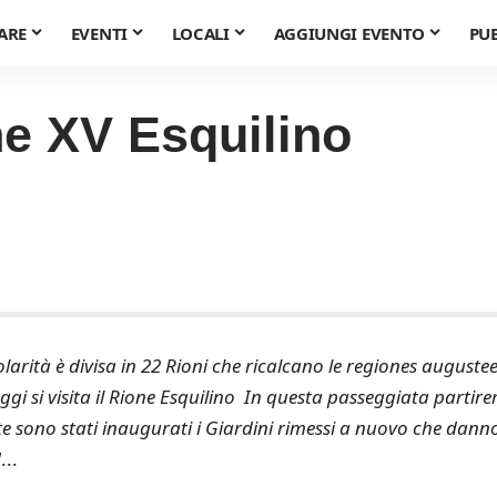
ARE
EVENTI
LOCALI
AGGIUNGI EVENTO
PU
ne XV Esquilino
olarità è divisa in 22 Rioni che ricalcano le regiones augustee
ggi si visita il Rione Esquilino In questa passeggiata partir
e sono stati inaugurati i Giardini rimessi a nuovo che dann
]
...