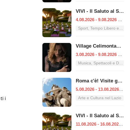
VIVI - Il Saluto al Sole
4.08.2026 - 9.08.2026
|
Ro
Sport, Tempo Libero e Divertimento nel Lazio
Village Celimontana: gli appuntamenti dal 3 al 9 agosto
3.08.2026 - 9.08.2026
|
Ro
Musica, Spettacoli e Danza nel Lazio
Roma c'è! Visite guidate (anche per bambini) dal 5 al 13 agosto 2026
5.08.2026 - 13.08.2026
|
Ro
i i
Arte e Cultura nel Lazio
VIVI - Il Saluto al Sole
11.08.2026 - 16.08.2026
|
R