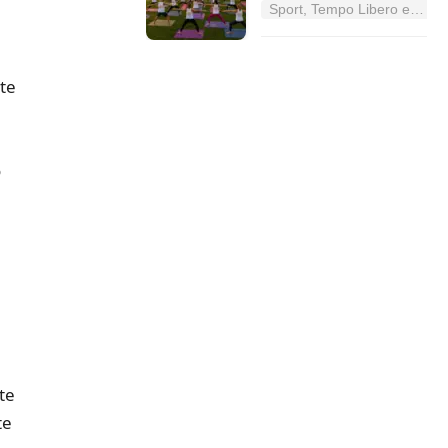
Sport, Tempo Libero e Divertimento nel Lazio
te
o
te
te