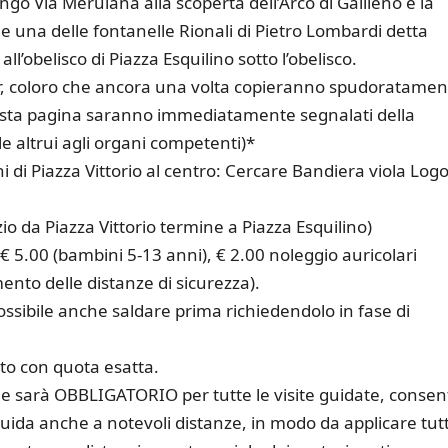
go Via Merulana alla scoperta dell’Arco di Gallieno e la
e una delle fontanelle Rionali di Pietro Lombardi detta
ll’obelisco di Piazza Esquilino sotto l’obelisco.
ur, coloro che ancora una volta copieranno spudoratamen
 questa pagina saranno immediatamente segnalati della
le altrui agli organi competenti)*
di Piazza Vittorio al centro: Cercare Bandiera viola Log
zio da Piazza Vittorio termine a Piazza Esquilino)
 € 5.00 (bambini 5-13 anni), € 2.00 noleggio auricolari
mento delle distanze di sicurezza).
ossibile anche saldare prima richiedendolo in fase di
nto con quota esatta.
che sarà OBBLIGATORIO per tutte le visite guidate, consen
 guida anche a notevoli distanze, in modo da applicare tut