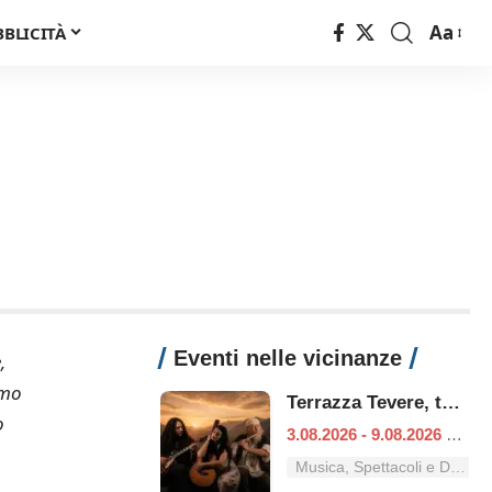
Aa
BBLICITÀ
Font
Resizer
Eventi nelle vicinanze
,
emo
Terrazza Tevere, tutti i concerti dal 3 al 9 agosto
o
3.08.2026 - 9.08.2026
|
Ro
Musica, Spettacoli e Danza nel Lazio