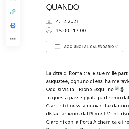
QUANDO
4.12.2021
15:00 - 17:00
AGGIUNGI AL CALENDARIO
Download ICS
Google Calendar
iCalendar
Office 365
Outloo
La citta di Roma tra le sue mille part
augustee, ognuno di essi ha meravig
Oggi si visita il Rione Esquilino
In questa passeggiata partiremo dall
Giardini rimessi a nuovo che danno u
distaccamento dal Rione I Monti risul
Giardini con la Porta Alchemica e i res