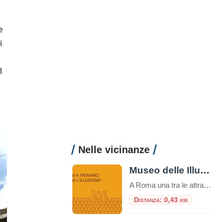
e
i
3
Nelle vicinanze
Museo delle Illusioni
A Roma una tra le attrazioni più insolite, divertenti e interessanti del mondo: il Museo delle Illusioni. Dal 12 novembre la venue internazionale sarà aperta al pubblico della capitale, in via Merulana 17. Roma è infatti la 38° città nel mondo – la seconda in Italia dopo Milano – ad avere una sede del museo interattivo […]
Distanza: 0,43 km