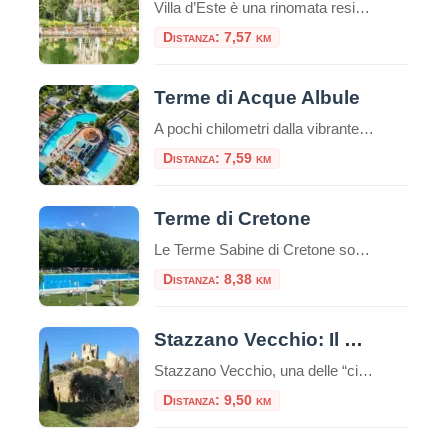
Villa d’Este è una rinomata residenza storica situata a Tivoli, una cittadina nelle vicinanze di Roma.È famosa per i suoi magnifici giardini all’italiana e per essere una delle più celebrate ville rinascimentali nel mondo.La villa è stata costruita nel XVI secolo ed è un capolavoro dell’architettura, del paesaggio e dell’arte del Rinascimento italiano. Storia La […]
Distanza: 7,57 km
Terme di Acque Albule
A pochi chilometri dalla vibrante frenesia della Capitale, immerso nel verde della campagna tiburtina, sorge un luogo dove storia e benessere si fondono in un’esperienza unica: le Terme di Roma – Acque Albule. Conosciute e apprezzate fin dai tempi dell’Imperatore Augusto, queste terme rappresentano una destinazione ideale per chi cerca una pausa rigenerante, unendo il […]
Distanza: 7,59 km
Terme di Cretone
Le Terme Sabine di Cretone sono un complesso termale situato nella frazione di Cretone, nel comune di Palombara Sabina, a circa 30 chilometri da Roma. Caratteristiche delle acque termali: Le acque delle Terme di Cretone sono di tipo calcico-solfureo, sgorgano naturalmente a una temperatura di circa 23-24°C e sono note per le loro proprietà terapeutiche, […]
Distanza: 8,38 km
Stazzano Vecchio: Il borgo fantasma della Sabina
Stazzano Vecchio, una delle “città fantasma” più suggestive del Lazio. A pochi chilometri dalla frenesia di Roma, arroccato su una collina che domina la valle del Tevere e guarda verso i Monti Lucretili, esiste un luogo dove l’orologio si è fermato bruscamente all’inizio del secolo scorso. Questo borgo medievale, frazione di Palombara Sabina, non è […]
Distanza: 9,50 km