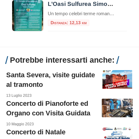
L’Oasi Sulfurea Simone Agostini
Un tempo celebri terme romane, oggi un sito naturalistico rigenerato e dedicato a un giovane scout. L’Oasi Sulfurea Simone Agostini è un angolo di pace e storia alle porte di Roma, un luogo dove il benessere della natura si fonde con il ricordo. Nascosta tra le colline della Sabina, nel comune di Montelibretti, si trova […]
Distanza: 12,13 km
Potrebbe interessarti anche:
Santa Severa, visite guidate
al tramonto
13 Luglio 2023
Concerto di Pianoforte ed
Organo con Visita Guidata
10 Maggio 2023
Concerto di Natale