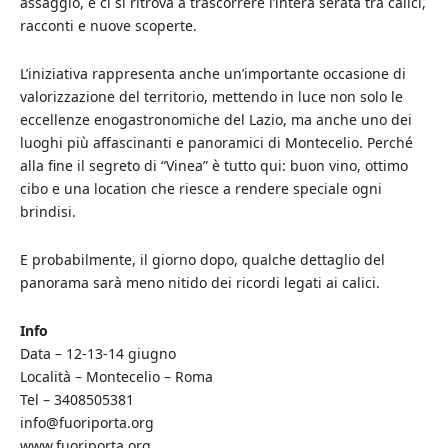
assaggio, e ci si ritrova a trascorrere l’intera serata tra calici,
racconti e nuove scoperte.
L’iniziativa rappresenta anche un’importante occasione di
valorizzazione del territorio, mettendo in luce non solo le
eccellenze enogastronomiche del Lazio, ma anche uno dei
luoghi più affascinanti e panoramici di Montecelio. Perché
alla fine il segreto di “Vinea” è tutto qui: buon vino, ottimo
cibo e una location che riesce a rendere speciale ogni
brindisi.
E probabilmente, il giorno dopo, qualche dettaglio del
panorama sarà meno nitido dei ricordi legati ai calici.
Info
Data – 12-13-14 giugno
Località – Montecelio – Roma
Tel – 3408505381
info@fuoriporta.org
www.fuoriporta.org