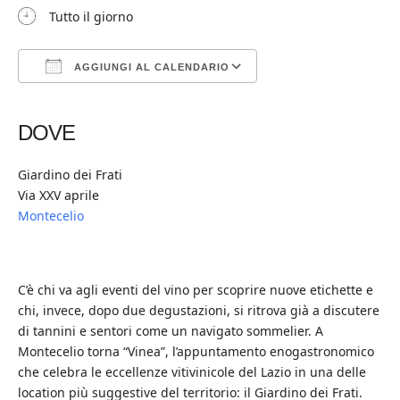
Tutto il giorno
AGGIUNGI AL CALENDARIO
Download ICS
Google Calendar
iCalendar
Office 365
Outlook Live
DOVE
Giardino dei Frati
Via XXV aprile
Montecelio
C’è chi va agli eventi del vino per scoprire nuove etichette e
chi, invece, dopo due degustazioni, si ritrova già a discutere
di tannini e sentori come un navigato sommelier. A
Montecelio torna “Vinea”, l’appuntamento enogastronomico
che celebra le eccellenze vitivinicole del Lazio in una delle
location più suggestive del territorio: il Giardino dei Frati.