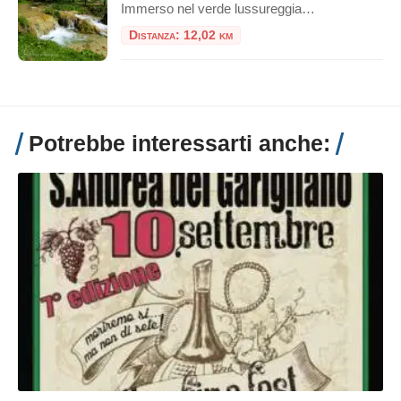
Immerso nel verde lussureggiante del Parco Naturale Regionale dei Monti Lucretili, a circa 40 chilometri da Roma, sorge un luogo dove il tempo sembra essersi fermato e dove la natura non si limita a essere guardata, ma chiede di essere vissuta con ogni fibra del proprio essere. È il Giardino dei Cinque Sensi di Licenza, […]
Distanza: 12,02 km
Potrebbe interessarti anche: