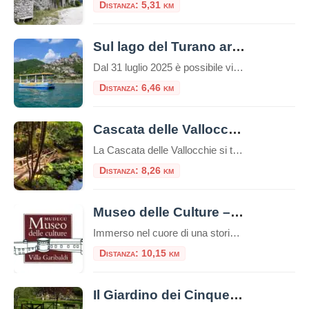
Distanza: 5,31 km
Sul lago del Turano arriva THIORA
Dal 31 luglio 2025 è possibile vivere un’esperienza indimenticabile sul Lago del Turano a bordo del battello elettrico THIORA. Un’escursione unica e impedibile all’insegna del turismo sostenibile e del rispetto per l’ambiente. Il battello THIORA, infatti, è alimentato da motori elettrici che si ricaricano con pannelli fotovoltaici. La navigazione avviene perciò senza inquinare e senza disturbare la natura, permettendo ai naviganti di scoprire e godere della […]
Distanza: 6,46 km
Cascata delle Vallocchie
La Cascata delle Vallocchie si trova nel cuore verde della Riserva Naturale dei Monti Navegna e Cervia in provincia di Rieti e più precisamente a Castel di Tora Le sue acque contribuiscono ad alimentare il sottostante Lago del Turano e sono raggiungibili attraverso un sentiero ben segnalato.La Cascata delle Vallocchie è alimentata dalle sorgenti del […]
Distanza: 8,26 km
Museo delle Culture – Villa Garibaldi
Immerso nel cuore di una storica dimora, il Museo delle Culture – Villa Garibaldi rappresenta uno dei poli culturali più interessanti e dinamici del territorio. Situato all’interno di Villa Garibaldi a Riofreddo, splendida residenza ottocentesca circondata da un parco secolare, il museo è un punto di riferimento per chi desidera esplorare la ricchezza delle culture […]
Distanza: 10,15 km
Il Giardino dei Cinque Sensi