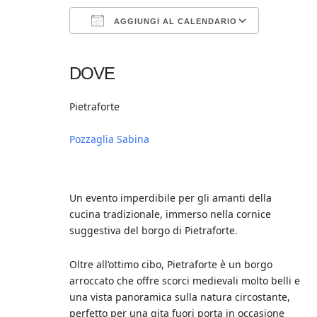
AGGIUNGI AL CALENDARIO
Download ICS
Google Calendar
iCalendar
Office 365
Outlook Live
DOVE
Pietraforte
Pozzaglia Sabina
Un evento imperdibile per gli amanti della
cucina tradizionale, immerso nella cornice
suggestiva del borgo di Pietraforte.
Oltre all’ottimo cibo, Pietraforte è un borgo
arroccato che offre scorci medievali molto belli e
una vista panoramica sulla natura circostante,
perfetto per una gita fuori porta in occasione