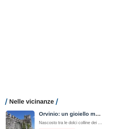
Nelle vicinanze
Orvinio: un gioiello medievale tra i monti Lucretili
Nascosto tra le dolci colline dei Monti Lucretili, Orvinio è un piccolo borgo medievale che incanta con il suo fascino antico e la sua atmosfera senza tempo. Situato nella provincia di Rieti, a circa 840 metri di altitudine, questo pittoresco paesino è annoverato tra i “Borghi più belli d’Italia”, un riconoscimento meritato grazie alle sue […]