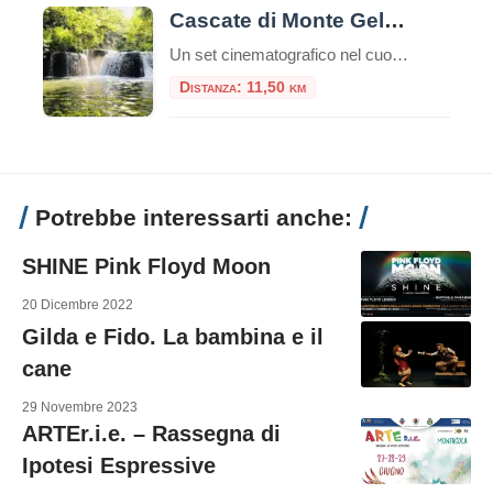
Cascate di Monte Gelato
Un set cinematografico nel cuore della Valle del Treja Immerse nel verde lussureggiante del Parco Regionale Valle del Treja, le Cascate di Monte Gelato rappresentano un angolo di paradiso naturale a pochi chilometri da Roma, nel territorio di Mazzano Romano. Questo luogo incantato, dove il fiume Treja compie una serie di piccoli e scenografici salti, […]
Distanza: 11,50 km
Potrebbe interessarti anche:
SHINE Pink Floyd Moon
20 Dicembre 2022
Gilda e Fido. La bambina e il
cane
29 Novembre 2023
ARTEr.i.e. – Rassegna di
Ipotesi Espressive