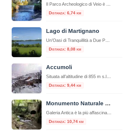
Il Parco Archeologico di Veio è una perla poco conosciuta a due passi da Roma, un’area dove storia e natura si fondono armoniosamente, regalando un’esperienza suggestiva tra sentieri immersi nel verde, necropoli etrusche, antiche vie romane e cascate nascoste. Ecco tutto quello che c’è da sapere per visitarlo. Dove si trova Il Parco di Veio […]
Distanza: 6,74 km
Lago di Martignano
Un’Oasi di Tranquillità a Due Passi da Roma Nel cuore della campagna romana, a soli 30 chilometri dalla Capitale, si nasconde uno dei tesori naturali più preziosi del Lazio: il Lago di Martignano. Questo specchio d’acqua dalle acque cristalline rappresenta una delle destinazioni più affascinanti per chi cerca un rifugio dalla frenesia urbana, immerso in […]
Distanza: 8,08 km
Accumoli
Situata all’altitudine di 855 m s.l.m. nell’Appennino umbro-marchigiano, Accumoli appartiene alla Comunità montana del Velino. Fino al 1927 era parte della provincia dell’Aquila in Abruzzo. Il comune di Accumoli è, insieme alla confinante Arquata del Tronto, l’unico in Italia a confinare con tre regioni (Abruzzo, Marche e Umbria) diverse da quella di appartenenza (Lazio). Il […]
Distanza: 9,44 km
Monumento Naturale di Galeria Antica
Galeria Antica è la più affascinante tra le città morte del Lazio. Le rovine di questo borgo medievale, le cui origini risalgono probabilmente al tempo degli etruschi, sono arroccate su un alto sperone di tufo lambito dal fiume Arrone, nei pressi della
Distanza: 10,74 km