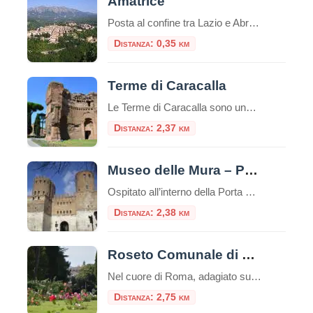
Amatrice
Posta al confine tra Lazio e Abruzzo, si trova Amatrice (955 s.l.m.). Il territorio si articola in un altipiano centrale, tra i 900 e i 1000 metri, ospitante il lago Scandarello e le numerose frazioni che le fanno da contorno.
Distanza: 0,35 km
Terme di Caracalla
Le Terme di Caracalla sono uno dei siti archeologici più importanti e impressionanti di Roma, Italia.Queste terme furono costruite durante il regno dell’imperatore romano Caracalla, il cui nome è associato al loro nome.La costruzione delle Terme di Caracalla iniziò nel 212 d.C. e fu completata nel 216 d.C. durante i regni degli imperatori Settimio Severo […]
Distanza: 2,37 km
Museo delle Mura – Porta San Sebastiano
Ospitato all’interno della Porta San Sebastiano delle mura Aureliane, il Museo delle Mura è stato realizzato nel 1990 ed offre ai visitatori un itinerario didattico che ripercorre la storia delle fortificazioni della città, dall’età regia e re
Distanza: 2,38 km
Roseto Comunale di Roma
Nel cuore di Roma, adagiato sulle dolci pendici del colle Aventino, si nasconde un gioiello di rara bellezza: il Roseto Comunale. Lontano dal trambusto del centro, questo incantevole giardino offre una vista mozzafiato che spazia dal Circo Massimo ai resti del Palatino, regalando un’esperienza sensoriale unica tra i profumi e i colori di oltre mille […]
Distanza: 2,75 km