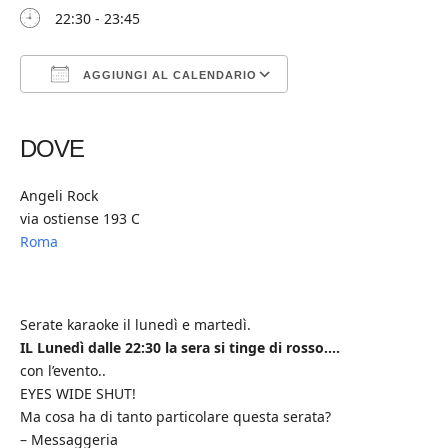
22:30 - 23:45
AGGIUNGI AL CALENDARIO
Download ICS
Google Calendar
iCalendar
Office 365
Outlook Live
DOVE
Angeli Rock
via ostiense 193 C
Roma
Serate karaoke il lunedì e martedì.
IL Lunedì dalle 22:30 la sera si tinge di rosso….
con l’evento..
EYES WIDE SHUT!
Ma cosa ha di tanto particolare questa serata?
– Messaggeria