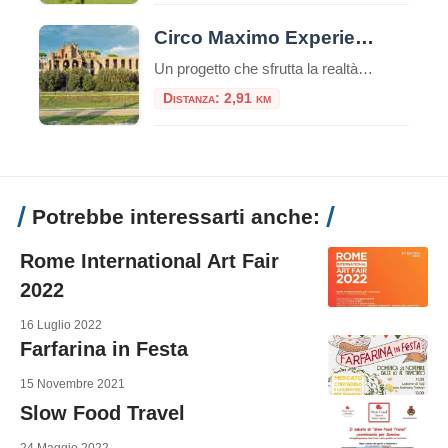
Circo Maximo Experience, l’età imperiale rivive con la realtà virtuale
Un progetto che sfrutta la realtà virtuale e aumentata per trasportare i viaggiatori nel vivo dell’età imperiale: Circo Maximo Experience è una delle proposte più interessanti da trovare nella Capitale, un’occasione per visitare l’area attraversandone le diverse fasi storiche. Ecco come funziona la visita e quali sono i costi. Nuove opportunità per il turismo con […]
Distanza: 2,91 km
Potrebbe interessarti anche:
Rome International Art Fair
2022
16 Luglio 2022
Farfarina in Festa
15 Novembre 2021
Slow Food Travel
24 Maggio 2022