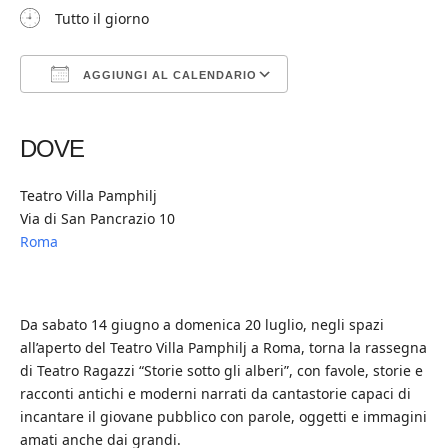
Tutto il giorno
AGGIUNGI AL CALENDARIO
Download ICS
Google Calendar
iCalendar
Office 365
Outlook Live
DOVE
Teatro Villa Pamphilj
Via di San Pancrazio 10
Roma
Da sabato 14 giugno a domenica 20 luglio, negli spazi
all’aperto del Teatro Villa Pamphilj a Roma, torna la rassegna
di Teatro Ragazzi “Storie sotto gli alberi”, con favole, storie e
racconti antichi e moderni narrati da cantastorie capaci di
incantare il giovane pubblico con parole, oggetti e immagini
amati anche dai grandi.