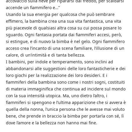
accovacciò sulla neve per ripararsi dal freddo, per scaldarsi
accende un fiammifero e…”
Usando la sua energia per qualcosa che può sembrare
effimero, la bambina crea una sua vita fantastica, una vita
più piacevole di qualsiasi altra cosa su cui possa posare lo
sguardo. Ogni fantasia portata dai fiammiferi accesi, però,
si estingue, e di nuovo la bimba è nel gelo. Ogni fiammifero
acceso crea l’incanto di una scena familiare, l’illusione di un
calore, di un’intimità e di tanta bellezza.
I bambini, per indole e temperamento, sono inclini ad
abbandonarsi alle suggestioni delle loro fantasticherie e dei
loro giochi per la realizzazione dei loro desideri. E i
fiammiferi della bambina sono come i nostri sogni, costituiti
di materia immaginifica che continua ad incidere sul mondo
con la sua intensità utopica. Ma, uno dietro l’altro, i
fiammiferi si spengono e l’ultima apparizione che si avvera è
quella della nonna, l’unica persona che le avesse mai voluto
bene, che prende in braccio la bimba per portarla con sé, lì
dove l’amore e la bellezza non hanno mai fine.