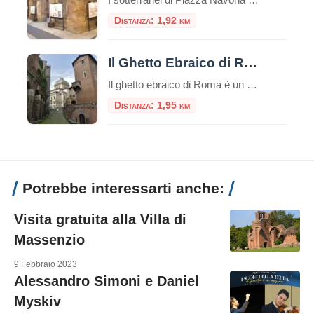
Distanza: 1,92 km
Il Ghetto Ebraico di Roma
Il ghetto ebraico di Roma è un piccolo quartiere delimitato dal Tevere da una parte e da Piazza Venezia dall’altra, è una zona ricca di storia e cultura e offre diverse attrazioni e luoghi da visitare e numerosi ristorantini tipici.Questo ghetto è stato uno dei primi ghetti istituiti in Europa e ha avuto un impatto […]
Distanza: 1,95 km
Potrebbe interessarti anche:
Visita gratuita alla Villa di
Massenzio
9 Febbraio 2023
Alessandro Simoni e Daniel
Myskiv