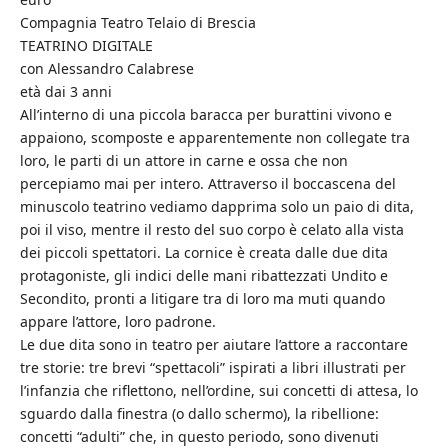
Compagnia Teatro Telaio di Brescia
TEATRINO DIGITALE
con Alessandro Calabrese
età dai 3 anni
All’interno di una piccola baracca per burattini vivono e
appaiono, scomposte e apparentemente non collegate tra
loro, le parti di un attore in carne e ossa che non
percepiamo mai per intero. Attraverso il boccascena del
minuscolo teatrino vediamo dapprima solo un paio di dita,
poi il viso, mentre il resto del suo corpo è celato alla vista
dei piccoli spettatori. La cornice è creata dalle due dita
protagoniste, gli indici delle mani ribattezzati Undito e
Secondito, pronti a litigare tra di loro ma muti quando
appare l’attore, loro padrone.
Le due dita sono in teatro per aiutare l’attore a raccontare
tre storie: tre brevi “spettacoli” ispirati a libri illustrati per
l’infanzia che riflettono, nell’ordine, sui concetti di attesa, lo
sguardo dalla finestra (o dallo schermo), la ribellione:
concetti “adulti” che, in questo periodo, sono divenuti