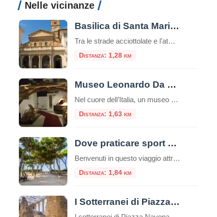
Nelle vicinanze
Basilica di Santa Maria in Trastevere
Tra le strade acciottolate e l’atmosfera bohémienne del quartiere Trastevere, sorge una delle più antiche e affascinanti chiese di Roma: la Basilica di Santa Maria in Trastevere. Un luogo che unisce spiritualità, storia e bellezza artistica in un unico colpo d’occhio. Un’antichità che affascina Secondo la tradizione, la basilica fu fondata nel III secolo d.C. […]
Distanza: 1,28 km
Museo Leonardo Da Vinci Experience
Nel cuore dell’Italia, un museo straordinario invita i visitatori a intraprendere un viaggio affascinante attraverso la mente di uno dei più grandi geni della storia: Leonardo da Vinci. Il Museo Leonardo Da Vinci Experience non è semplicemente un museo tradizionale, ma un’esperienza interattiva che permette di toccare con mano l’eredità del maestro del Rinascimento. Un […]
Distanza: 1,63 km
Dove praticare sport a Roma: consigli utili e attività da svolgere nella capitale
Benvenuti in questo viaggio attraverso le migliori opportunità per praticare sport nella vivace e storica città di Roma. La Capitale italiana non è solo un tesoro di arte, cultura e gastronomia, ma offre anche numerose possibilità per mantenere uno stile di vita attivo e sano, oltre che ecologico. Che siate residenti o turisti, appassionati di sport all’aria aperta o alla […]
Distanza: 1,84 km
I Sotterranei di Piazza Navona
I sotterranei di Piazza Navona sono un complesso di ambienti sotterranei situati sotto la famosa Piazza Navona di Roma, in Italia. Questi sotterranei sono noti come “Stadio di Domiziano” e rappresentano uno dei siti archeologici più importanti della città. Piazza Navona, la più bella piazza barocca di Roma, occupa la pista dell’antico “Stadio di Domiziano”, […]