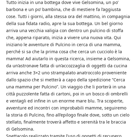
Tutto inizia in una bottega dove vive Gelsomina, un po’
barbona e un po’ bambina, che di mestiere fa l’aggiusta
cose. Tutti i giorni, alla stessa ora del mattino, in compagnia
della sua fidata radio, apre la sua bottega. Un bel giorno
arriva una vecchia valigia con dentro un pulcino di stoffa
che, appena riparato, inizia a vivere una nuova vita. Qui
iniziano le avventure di Pulcino in cerca di una mamma,
perché si sa che la prima cosa che cerca un cucciolo è la
mamma! Ad aiutarlo in questa ricerca, insieme a Gelsomina,
da un’astronave fatta di un’accozzaglia di oggetti da cucina
arriva anche 3×2 uno strampalato anatroccolo proveniente
dallo spazio che si metterà a capo della spedizione “Cerca
una mamma per Pulcino”. Un viaggio che li porterà in una
città puzzolente fatta di cartoni, poi in un bosco di ombrelli
e ventagli ed infine in un enorme mare blu. Tra scoperte,
avventure ed incontri con improbabili mamme, seguiremo
la storia di Pulcino, fino all’epilogo finale dove, sotto un cielo
stellato, finalmente troverà affetto e serenità tra le braccia
di Gelsomina.
Spettacolo realizzato tramite l’uso di oggetti di recupero,