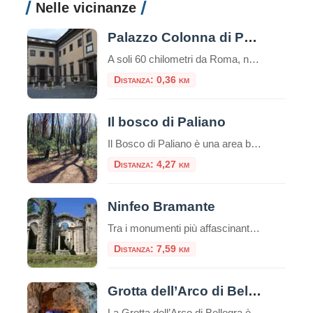
Nelle vicinanze
Palazzo Colonna di Paliano
A soli 60 chilometri da Roma, nel suggestivo borgo di Paliano, sorge uno dei tesori meno conosciuti ma più affascinanti del patrimonio storico italiano: Palazzo Colonna. Questa dimora seicentesca rappresenta da oltre quattro secoli la residenza di campagna del ramo principale della nobile famiglia Colonna, una delle più antiche e influenti casate romane. Affacciato sulla […]
Distanza: 0,36 km
Il bosco di Paliano
Il Bosco di Paliano è una area boschiva dedicata allo svago nella natura, nel profondo rispetto della stessa e all’insegna della eco-sostenibilità e della green economy. 30 ettari di verde, 5 km di sentieri. Uno spazio verde eco-sostenibile
Distanza: 4,27 km
Ninfeo Bramante
Tra i monumenti più affascinanti di Genazzano vi è il “Ninfeo”. Il cosiddetto “Ninfeo di Bramante” di Genazzano fu commissionato, dai Colonna, nei primi decenni del Cinquecento ad opera di maestranze bramantesche con l'idea di realizzare
Distanza: 7,59 km
Grotta dell’Arco di Bellegra
La Grotta dell’Arco di Bellegra è una delle grotte più interessanti e famose della provincia di Roma.Si trova nei pressi di Bellegra, un paesino della Sabina a circa 70 chilometri dalla capitale.La grotta è uno dei luoghi più antichi della regione, risalente a circa 200.000 anni fa. Sono denominate Grotte dell’Arco per via dall’arco naturale […]