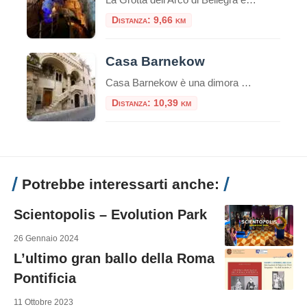
Distanza: 9,66 km
Casa Barnekow
Casa Barnekow è una dimora storica di Anagni.Si trova di fronte alla chiesa di Sant’Andrea.L’edificio, edificato sotto il pontificato del Papa anagnino Gregorio IX, è un esempio unico di architettura medioevale. Storia di Casa Barnekow Un documento del 1280 fa risalire la prima prorietà della dimora ad un certo Stefano Thomasi de Cinzio.Tuttavia, successivamente, altri […]
Distanza: 10,39 km
Potrebbe interessarti anche:
Scientopolis – Evolution Park
26 Gennaio 2024
L’ultimo gran ballo della Roma
Pontificia
11 Ottobre 2023