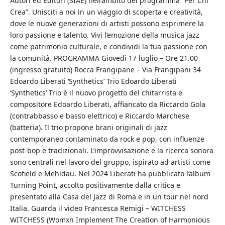
Autori ed Editori (SIAE) nell’ambito del programma “Per Chi
Crea”. Unisciti a noi in un viaggio di scoperta e creatività,
dove le nuove generazioni di artisti possono esprimere la
loro passione e talento. Vivi l’emozione della musica jazz
come patrimonio culturale, e condividi la tua passione con
la comunità. PROGRAMMA Giovedì 17 luglio – Ore 21.00
(ingresso gratuito) Rocca Frangipane – Via Frangipani 34
Edoardo Liberati ‘Synthetics’ Trio Edoardo Liberati
‘Synthetics’ Trio è il nuovo progetto del chitarrista e
compositore Edoardo Liberati, affiancato da Riccardo Gola
(contrabbasso e basso elettrico) e Riccardo Marchese
(batteria). Il trio propone brani originali di jazz
contemporaneo contaminato da rock e pop, con influenze
post-bop e tradizionali. L’improvvisazione e la ricerca sonora
sono centrali nel lavoro del gruppo, ispirato ad artisti come
Scofield e Mehldau. Nel 2024 Liberati ha pubblicato l’album
Turning Point, accolto positivamente dalla critica e
presentato alla Casa del Jazz di Roma e in un tour nel nord
Italia. Guarda il video Francesca Remigi – WITCHESS
WITCHESS (Womxn Implement The Creation of Harmonious