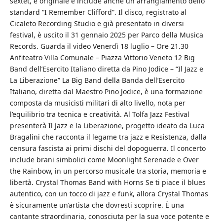
sextet, è originale e include anche un arrangiamento dello
standard “I Remember Clifford”. Il disco, registrato al
Cicaleto Recording Studio e già presentato in diversi
festival, è uscito il 31 gennaio 2025 per Parco della Musica
Records. Guarda il video Venerdì 18 luglio – Ore 21.30
Anfiteatro Villa Comunale – Piazza Vittorio Veneto 12 Big
Band dell’Esercito Italiano diretta da Pino Jodice – “Il Jazz e
La Liberazione” La Big Band della Banda dell’Esercito
Italiano, diretta dal Maestro Pino Jodice, è una formazione
composta da musicisti militari di alto livello, nota per
l’equilibrio tra tecnica e creatività. Al Tolfa Jazz Festival
presenterà Il Jazz e la Liberazione, progetto ideato da Luca
Bragalini che racconta il legame tra jazz e Resistenza, dalla
censura fascista ai primi dischi del dopoguerra. Il concerto
include brani simbolici come Moonlight Serenade e Over
the Rainbow, in un percorso musicale tra storia, memoria e
libertà. Crystal Thomas Band with Horns Se ti piace il blues
autentico, con un tocco di jazz e funk, allora Crystal Thomas
è sicuramente un’artista che dovresti scoprire. È una
cantante straordinaria, conosciuta per la sua voce potente e