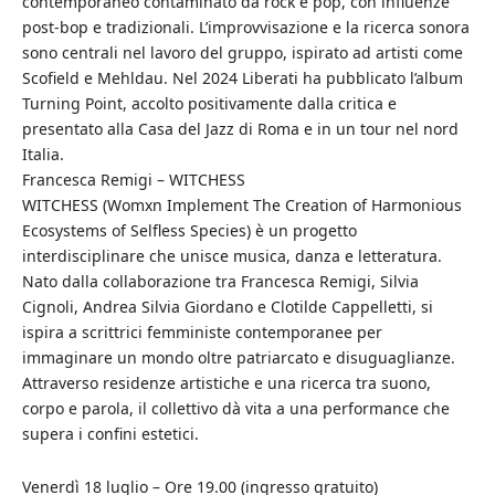
contemporaneo contaminato da rock e pop, con influenze
post-bop e tradizionali. L’improvvisazione e la ricerca sonora
sono centrali nel lavoro del gruppo, ispirato ad artisti come
Scofield e Mehldau. Nel 2024 Liberati ha pubblicato l’album
Turning Point, accolto positivamente dalla critica e
presentato alla Casa del Jazz di Roma e in un tour nel nord
Italia.
Francesca Remigi – WITCHESS
WITCHESS (Womxn Implement The Creation of Harmonious
Ecosystems of Selfless Species) è un progetto
interdisciplinare che unisce musica, danza e letteratura.
Nato dalla collaborazione tra Francesca Remigi, Silvia
Cignoli, Andrea Silvia Giordano e Clotilde Cappelletti, si
ispira a scrittrici femministe contemporanee per
immaginare un mondo oltre patriarcato e disuguaglianze.
Attraverso residenze artistiche e una ricerca tra suono,
corpo e parola, il collettivo dà vita a una performance che
supera i confini estetici.
Venerdì 18 luglio – Ore 19.00 (ingresso gratuito)