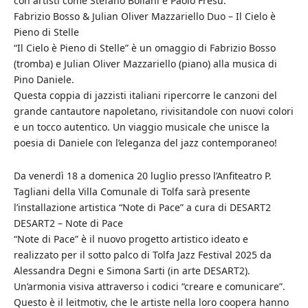
con artisti come Stefano Bollani e Paolo Fresu.
Fabrizio Bosso & Julian Oliver Mazzariello Duo – Il Cielo è
Pieno di Stelle
“Il Cielo è Pieno di Stelle” è un omaggio di Fabrizio Bosso
(tromba) e Julian Oliver Mazzariello (piano) alla musica di
Pino Daniele.
Questa coppia di jazzisti italiani ripercorre le canzoni del
grande cantautore napoletano, rivisitandole con nuovi colori
e un tocco autentico. Un viaggio musicale che unisce la
poesia di Daniele con l’eleganza del jazz contemporaneo!
Da venerdì 18 a domenica 20 luglio presso l’Anfiteatro P.
Tagliani della Villa Comunale di Tolfa sarà presente
l’installazione artistica “Note di Pace” a cura di DESART2
DESART2 – Note di Pace
“Note di Pace” è il nuovo progetto artistico ideato e
realizzato per il sotto palco di Tolfa Jazz Festival 2025 da
Alessandra Degni e Simona Sarti (in arte DESART2).
Un’armonia visiva attraverso i codici “creare e comunicare”.
Questo è il leitmotiv, che le artiste nella loro coopera hanno