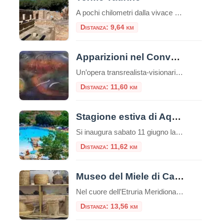
A pochi chilometri dalla vivace città portuale di Civitavecchia, su una verdeggiante collina che domina il Tirreno, sorge uno dei complessi termali romani più affascinanti e meglio conservati dell’Etruria meridionale: l’Area Archeologica delle Terme Taurine, conosciute anche come Terme di Traiano. Questo sito non è solo un complesso di antiche rovine, ma una vera e […]
Distanza: 9,64 km
Apparizioni nel Convento di San Bonaventura a Monterano
Un’opera transrealista-visionaria di Francesco Guadagnuolo ambientata nella provincia di Roma, mette in corrispondenza Monterano con il mistero del Convento di San Bonaventura, la bellissima facciata della Chiesa con la fontana ottagonale opere del Bernini. La Tuscia è un territorio arcaico, pieno di storia, memorie e narrazioni tradizionali, ricche di attrattive e misteri che avvolgono gli ambienti e le strutture della […]
Distanza: 11,60 km
Stagione estiva di Aquafelix
Si inaugura sabato 11 giugno la nuova stagione di Aquafelix a Civitavecchia, il più grande Parco aquatico del Centro Italia, tra i 10 più belli nel Paese. Tante le attività in programma per una estate che si annuncia piena di eventi, con particolare attenzione alle famiglie e al divertimento dei bambini. Tra gli appuntamenti in […]
Distanza: 11,62 km
Museo del Miele di Canale Monterano
Nel cuore dell’Etruria Meridionale, a poca distanza da Roma e a ridosso dell’incantevole Riserva Naturale di Monterano, sorge un piccolo scrigno di cultura materiale e biodiversità: il Museo del Miele di Canale Monterano. Nato dalla passione e dalla lungimiranza dell’Associazione Monterano Apicoltori APS, questo spazio espositivo non è soltanto un luogo in cui si conserva […]
Distanza: 13,56 km