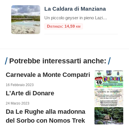
La Caldara di Manziana
Un piccolo geyser in pieno Lazio La “callara” è il nome che viene dato, nel dialetto di queste zone a nord di Roma, alla Caldara di Manziana. Terra vulcanica, come ci ricordano anche le vicine solfatare della Macchia Grande e di Monterano e terra dell’antico vulcano Sabatino di cui restano testimonianza le terme di Stigliano, […]
Distanza: 14,59 km
Potrebbe interessarti anche:
Carnevale a Monte Compatri
16 Febbraio 2023
L’Arte di Donare
24 Marzo 2023
Da Le Rughe alla madonna
del Sorbo con Nomos Trek