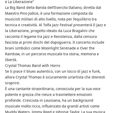
e La Liberazione”
La Big Band della Banda dell’Esercito Italiano, diretta dal
Maestro Pino Jodice, è una formazione composta da
musicisti militari di alto livello, nota per l’equilibrio tra
tecnica e creatività. Al Tolfa Jazz Festival presenterà Il Jazz e
la Liberazione, progetto ideato da Luca Bragalini che
racconta il legame tra jazz e Resistenza, dalla censura
fascista ai primi dischi del dopoguerra. Il concerto include
brani simbolici come Moonlight Serenade e Over the
Rainbow, in un percorso musicale tra storia, memoria e
libertà.
Crystal Thomas Band with Horns
Se ti piace il blues autentico, con un tocco di jazz e funk,
allora Crystal Thomas è sicuramente un’artista che dovresti
scoprire.
È una cantante straordinaria, conosciuta per la sua voce
potente e grezza che riesce a trasmettere emozioni
profonde. Cresciuta in Louisiana, ha un background
musicale molto ricco, influenzato da grandi artisti come
Muddy Waters, Jimmy Reed e Johnnie Taylor. La sua musica