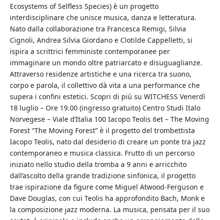
Ecosystems of Selfless Species) è un progetto
interdisciplinare che unisce musica, danza e letteratura.
Nato dalla collaborazione tra Francesca Remigi, Silvia
Cignoli, Andrea Silvia Giordano e Clotilde Cappelletti, si
ispira a scrittrici femministe contemporanee per
immaginare un mondo oltre patriarcato e disuguaglianze.
Attraverso residenze artistiche e una ricerca tra suono,
corpo e parola, il collettivo dà vita a una performance che
supera i confini estetici. Scopri di più su WITCHESS Venerdì
18 luglio – Ore 19.00 (ingresso gratuito) Centro Studi Italo
Norvegese – Viale d’Italia 100 Iacopo Teolis 6et – The Moving
Forest “The Moving Forest” è il progetto del trombettista
Iacopo Teolis, nato dal desiderio di creare un ponte tra jazz
contemporaneo e musica classica. Frutto di un percorso
iniziato nello studio della tromba a 9 anni e arricchito
dall’ascolto della grande tradizione sinfonica, il progetto
trae ispirazione da figure come Miguel Atwood-Ferguson e
Dave Douglas, con cui Teolis ha approfondito Bach, Monk e
la composizione jazz moderna. La musica, pensata per il suo