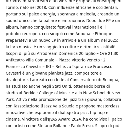
Afrodream Afrodream è un vibrante gruppo afrobeat/pop di
Torino, nato nel 2018. Con influenze africane e occidentali,
portano sul palco energia, speranza e melodia, creando un
sound unico che fa ballare e emozionare. Dopo due EP e un
album, hanno conquistato festival internazionali e il
pubblico europeo, con singoli come Adouna e Ethnique.
Preparatevi a un nuovo EP in arrivo e a un album nel 2025:
la loro musica è un viaggio tra culture e ritmi irresistibili!
Scopri di più su Afrodream Domenica 20 luglio – Ore 21.30
Anfiteatro Villa Comunale – Piazza Vittorio Veneto 12
Francesco Cavestri – IKI – Bellezza Ispiratrice Francesco
Cavestri è un giovane pianista jazz, compositore e
divulgatore. Laureato con lode al Conservatorio di Bologna,
ha studiato anche negli Stati Uniti, ottenendo borse di
studio al Berklee College of Music e alla New School di New
York. Attivo nella promozione del jazz tra i giovani, collabora
con l’associazione Il Jazz Va a Scuola e propone masterclass
innovative che esplorano il dialogo tra jazz, hip hop e
cinema. Vincitore dell’IJVAS Award 2024, ha condiviso il palco
con artisti come Stefano Bollani e Paolo Fresu. Scopri di più