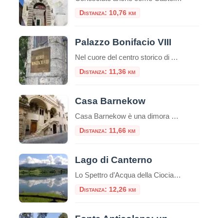
Distanza: 10,76 km
Palazzo Bonifacio VIII
Nel cuore del centro storico di Anagni, la città dei Papi, sorge un edificio che ha segnato la storia della Chiesa e dell’Europa medievale: Palazzo Bonifacio VIII. Questo palazzo, un tempo residenza papale, è diventato celebre per un episodio che ha scosso la cristianità: lo Schiaffo di Anagni. Un po’ di storia Il palazzo risale […]
Distanza: 11,36 km
Casa Barnekow
Casa Barnekow è una dimora storica di Anagni.Si trova di fronte alla chiesa di Sant’Andrea.L’edificio, edificato sotto il pontificato del Papa anagnino Gregorio IX, è un esempio unico di architettura medioevale. Storia di Casa Barnekow Un documento del 1280 fa risalire la prima prorietà della dimora ad un certo Stefano Thomasi de Cinzio.Tuttavia, successivamente, altri […]
Distanza: 11,66 km
Lago di Canterno
Lo Spettro d’Acqua della Ciociaria che Appare e Scompare Nel cuore pulsante della Ciociaria, incastonato tra i profili sinuosi dei Monti Ernici, sorge il Lago di Canterno, uno specchio d’acqua che custodisce un’anima tanto affascinante quanto misteriosa. Non è un lago come gli altri: la sua fama di “lago fantasma” lo precede, un luogo dove […]
Distanza: 12,26 km