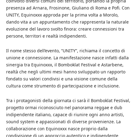
coinvolto diversi comuni del territorio, portando la propria
presenza ad Arnara, Frosinone, Giuliano di Roma e Pofi. Con
UNITY, Equinoxxx approda per la prima volta a Morolo,
dando vita a un appuntamento che rappresenta la naturale
evoluzione del lavoro svolto finora: creare connessioni tra
persone, territori e realtà indipendenti.
Il nome stesso dell’evento, “UNITY”, richiama il concetto di
unione e connessione. La manifestazione nasce infatti dalla
sinergia tra Equinoxxx, il Bomboklat Festival e Astarbene,
realtà che negli ultimi mesi hanno sviluppato un rapporto
fondato su valori condivisi e una visione comune della
cultura come strumento di partecipazione e inclusione.
Tra i protagonisti della giornata ci sarà il Bomboklat Festival,
progetto ormai riconosciuto nel panorama reggae e dub
indipendente italiano, capace di riunire ogni anno artisti,
sound system e appassionati di diverse provenienze. La
collaborazione con Equinoxxx nasce proprio dalla
condivisione di un approccio autentico e indipendente