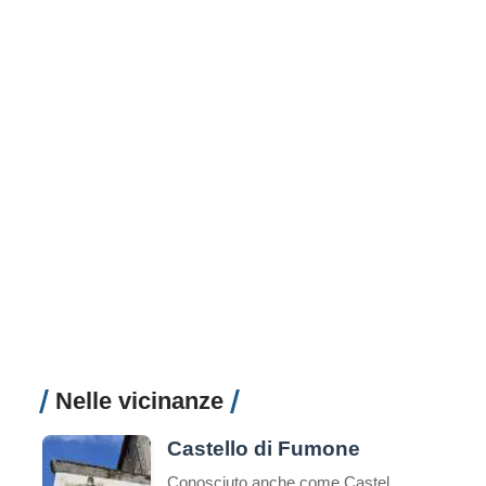
Nelle vicinanze
Castello di Fumone
Conosciuto anche come Castello Longhi-De Paolis il Castello di Fumone si trova ad una altezza di 800 mt, al centro del paese di Fumone. Il Castello è famoso per essere stata la prigione di Celestino V, nonché il luogo della sua morte, e per ospi