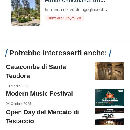
Fonte Anticolana: una parentesi di benessere tra la natura e storia
Immersa nel verde rigoglioso del Lazio, la Fonte Anticolana di Fiuggi rappresenta un connubio perfetto tra benessere termale, natura incontaminata e intrattenimento. Se la vicina Fonte Bonifacio VIII è storicamente consacrata alla cura del corpo e alla sacralità della tradizione, la Fonte Anticolana (conosciuta anche come “Fonte Nuova”) si presenta come il polmone verde e […]
Distanza: 15,79 km
Potrebbe interessarti anche:
Catacombe di Santa
Teodora
10 Marzo 2025
Modern Music Festival
24 Ottobre 2025
Open Day del Mercato di
Testaccio