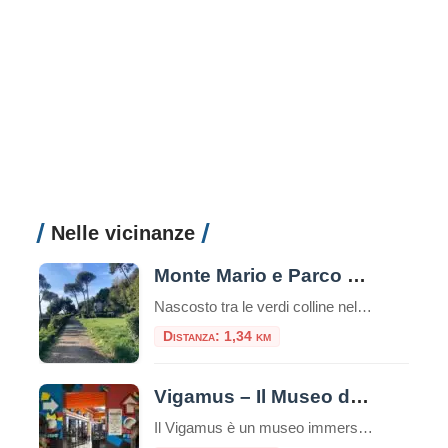
Nelle vicinanze
Monte Mario e Parco Mellini: Il Punto Panoramico Più Alto di Roma
Nascosto tra le verdi colline nella parte nord-occidentale di Roma, Monte Mario rappresenta il punto più elevato della città eterna, raggiungendo i 139 metri sul livello del mare. Questo colle, che domina maestosamente il Tevere e l’intera capitale, ospita uno dei parchi più affascinanti e meno conosciuti dai turisti: il Parco Mellini. Un’Oasi Verde nel […]
Distanza: 1,34 km
Vigamus – Il Museo del Videogioco
Il Vigamus è un museo immersivo e interattivo per scoprire origini ed evoluzione dei videgiochi con 100 pannelli illustrati e 36 postazioni-gioco E’ il più grande museo del videogioco in Italia, secondo in Europa per anzianità solo al Museo di Berlino. All’interno è allestita una sala interattiva rivolta ai più giovani, agli studenti e a […]