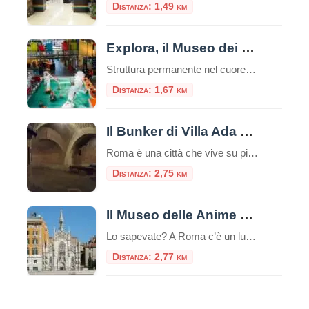
Distanza: 1,49 km
Explora, il Museo dei Bambini
Struttura permanente nel cuore di Roma, Explora il Museo dei Bambini attiva dal 2001, è dedicata a bambine e bambini da 0 a 11 anni.Da oltre 20 anni, è il punto di riferimento per l’educazione informale e le attività creative per le famiglie, le scuole e il mondo dell’infanzia. Uno spazio in cui l’esplorazione e […]
Distanza: 1,67 km
Il Bunker di Villa Ada a Roma
Roma è una città che vive su più livelli. Sotto il traffico caotico della via Salaria e l’apparente serenità dei prati di Villa Ada, si nasconde un mondo parallelo, fatto di cemento armato, porte stagne e memorie di un passato bellico che sembra lontanissimo, eppure è ancora palpabile. Il Bunker di Villa Ada Savoia, rifugio […]
Distanza: 2,75 km
Il Museo delle Anime del Purgatorio
Lo sapevate? A Roma c’è un luogo unico e inquietante: il Museo delle Anime del Purgatorio. Il museo delle anime del Purgatorio è un’esposizione di documenti e testimonianze allestita in un locale adiacente alla sacrestia della piccola chiesa neogotica del Sacro Cuore del Suffragio a Roma. Tali documenti proverebbero l’esistenza del Purgatorio. La chiesa del […]
Distanza: 2,77 km