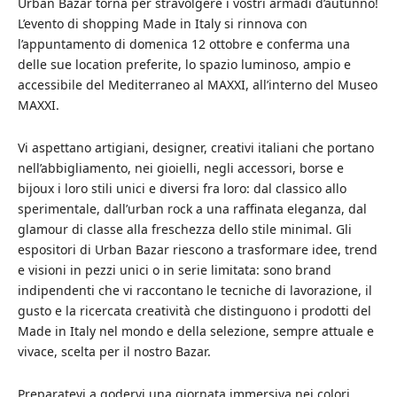
Urban Bazar torna per stravolgere i vostri armadi d’autunno!
L’evento di shopping Made in Italy si rinnova con
l’appuntamento di domenica 12 ottobre e conferma una
delle sue location preferite, lo spazio luminoso, ampio e
accessibile del Mediterraneo al MAXXI, all’interno del Museo
MAXXI.
Vi aspettano artigiani, designer, creativi italiani che portano
nell’abbigliamento, nei gioielli, negli accessori, borse e
bijoux i loro stili unici e diversi fra loro: dal classico allo
sperimentale, dall’urban rock a una raffinata eleganza, dal
glamour di classe alla freschezza dello stile minimal. Gli
espositori di Urban Bazar riescono a trasformare idee, trend
e visioni in pezzi unici o in serie limitata: sono brand
indipendenti che vi raccontano le tecniche di lavorazione, il
gusto e la ricercata creatività che distinguono i prodotti del
Made in Italy nel mondo e della selezione, sempre attuale e
vivace, scelta per il nostro Bazar.
Preparatevi a godervi una giornata immersiva nei colori