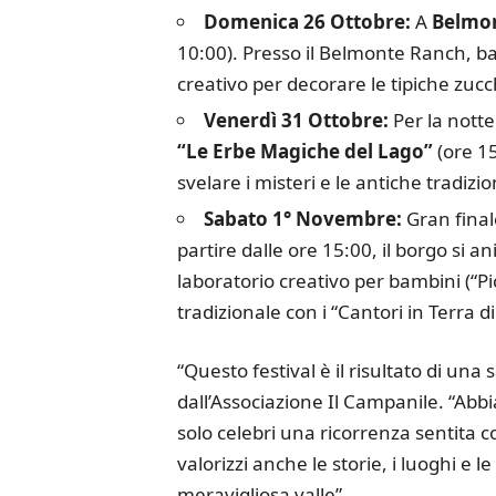
Domenica 26 Ottobre:
A
Belmon
10:00). Presso il Belmonte Ranch, b
creativo per decorare le tipiche zuc
Venerdì 31 Ottobre:
Per la notte
“Le Erbe Magiche del Lago”
(ore 15
svelare i misteri e le antiche tradizio
Sabato 1° Novembre:
Gran fina
partire dalle ore 15:00, il borgo si a
laboratorio creativo per bambini (“Pic
tradizionale con i “Cantori in Terra d
“Questo festival è il risultato di una
dall’Associazione Il Campanile. “Abb
solo celebri una ricorrenza sentita 
valorizzi anche le storie, i luoghi e 
meravigliosa valle”.