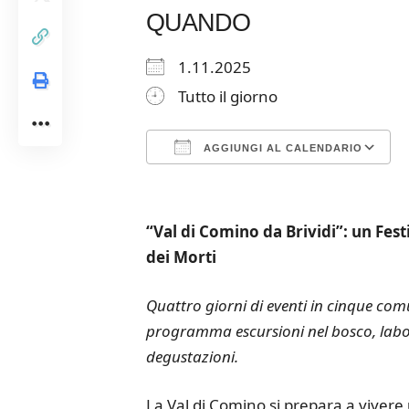
QUANDO
1.11.2025
Tutto il giorno
AGGIUNGI AL CALENDARIO
Download ICS
Google Calendar
iCalendar
Office 365
Outloo
“Val di Comino da Brividi”: un Festi
dei Morti
Quattro giorni di eventi in cinque comu
programma escursioni nel bosco, labora
degustazioni.
La Val di Comino si prepara a vivere