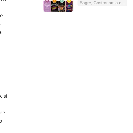
Sagre, Gastronomia e Tradizioni nel Lazio
 e
–
a
, si
re
o