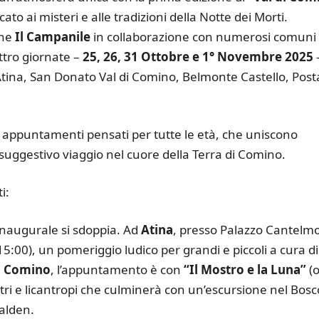
icato ai misteri e alle tradizioni della Notte dei Morti.
one
Il Campanile
in collaborazione con numerosi comuni
attro giornate –
25, 26, 31 Ottobre e 1° Novembre 2025
Atina, San Donato Val di Comino, Belmonte Castello, Post
 di appuntamenti pensati per tutte le età, che uniscono
suggestivo viaggio nel cuore della Terra di Comino.
i:
inaugurale si sdoppia. Ad
Atina
, presso Palazzo Cantelmo
15:00), un pomeriggio ludico per grandi e piccoli a cura di
i Comino
, l’appuntamento è con
“Il Mostro e la Luna”
(o
stri e licantropi che culminerà con un’escursione nel Bosc
alden.