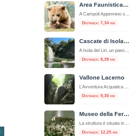
Area Faunistica dell’Orso a Campoli Appennino
A Campoli Appennino si trova un’Area Faunistica dell’Orso, all’interno del “Tomolo”. Il Tomolo è una suggestiva dolina carsica che si trova al centro del paese.La dolina, per le sue dimensioni (diametro m. 630, profondità m. 130, privo d’inghiottitoio) e per il suo aspetto grandioso, può essere annoverata tra le maggiori del Lazio e l’unica che […]
Distanza: 7,34 km
Cascate di Isola del Liri
A Isola del Liri, un paese in provincia di Frosinone, il fiume Liri forma due cascate: la Cascata Grande e la Cascata del Valcatoio (o, anticamente, del Gualcatojo).Il fiume Liri, nel centro cittadino, si biforca in due bracci all’altezza del castello Boncompagni – Viscogliosi, formando ciascuno un salto. Il braccio sinistro del fiume alimenta la […]
Distanza: 8,39 km
Vallone Lacerno
L’Avventura Acquatica nel Canyon Segreto della Ciociaria A pochi passi dal pittoresco borgo di Campoli Appennino (Frosinone), celebre come il “Paese dell’Orso e del Tartufo”, si cela uno degli spettacoli naturali più emozionanti del Lazio: il Vallone Lacerno. Questa profonda fenditura carsica, incastonata nella fascia di protezione esterna del Parco Nazionale d’Abruzzo, Lazio e Molise […]
Distanza: 9,30 km
Museo della Ferrovia della Valle del Liri
La struttura è situata in Arce al piano terra del Palazzo comunale, sono circa 100 mq dedicati alla Ferrovia della Valle del Liri e della valle Roveto. Ferrovia mezzo di collegamento delle persone e delle culture delle due valli nonché delle due regioni
Distanza: 12,25 km