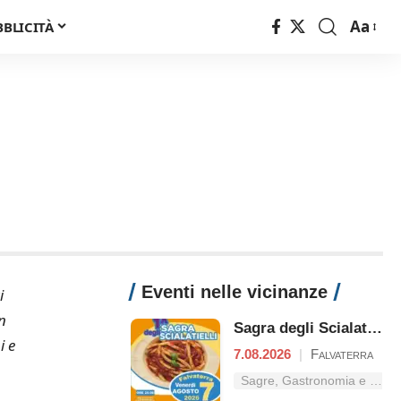
Aa
BBLICITÀ
Font
Resizer
Eventi nelle vicinanze
i
n
Sagra degli Scialatielli
i e
7.08.2026
|
Falvaterra
Sagre, Gastronomia e Tradizioni nel Lazio