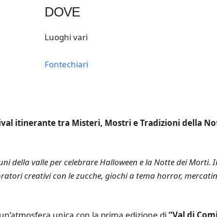
DOVE
Luoghi vari
Fontechiari
k Live
val itinerante tra Misteri, Mostri e Tradizioni della No
ni della valle per celebrare Halloween e la Notte dei Morti. I
tori creativi con le zucche, giochi a tema horror, mercatin
 un’atmosfera unica con la prima edizione di
“Val di Com