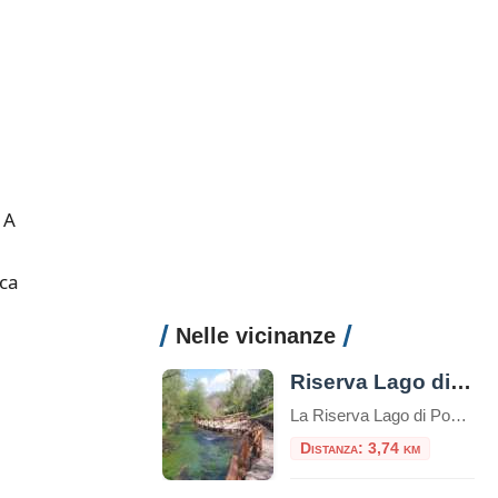
. A
ica
Nelle vicinanze
Riserva Lago di Posta Fibreno
La Riserva Lago di Posta Fibreno, o semplicemente Lago di Posta Fibreno, è una riserva naturale situata nella regione del Lazio, in Italia. Si trova nelle vicinanze del comune di Posta Fibreno, nella provincia di Frosinone. Il lago è di origine carsica e si estende su una superficie di circa 0,3 chilometri quadrati.È alimentato da […]
Distanza: 3,74 km