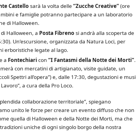
te Castello
sarà la volta delle
“Zucche Creative”
(ore
ambini e famiglie potranno partecipare a un laboratorio
che di Halloween.
 di Halloween, a
Posta Fibreno
si andrà alla scoperta de
:30). Un’escursione, organizzata da Natura Loci, per
ni erboristiche legate al lago.
le a
Fontechiari
con
“I Fantasmi della Notte dei Morti”
nimerà con mercatini di artigianato, visite guidate, un
coli Spettri all’opera”) e, dalle 17:30, degustazioni e mus
i Lavoro”, a cura della Pro Loco.
 splendida collaborazione territoriale”, spiegano
iamo unito le forze per creare un evento diffuso che non
come quella di Halloween e della Notte dei Morti, ma che
le tradizioni uniche di ogni singolo borgo della nostra