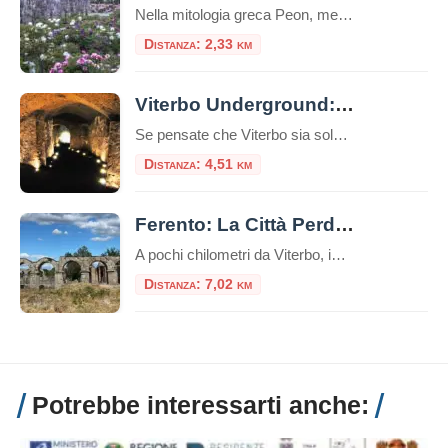
Nella mitologia greca Peon, medico degli dei e allievo di Esculapio, curò Plutone da una ferita usando proprio radici di peonia. Il dio, per ringraziarlo, donò a Peon l’immortalità trasformandolo in un fiore: la peonia. Il Centro Botanico Moutan Il giardino del Centro Botanico Moutan è rinomato per la sua collezione di peonie di origine […]
Distanza: 2,33 km
Viterbo Underground: alla scoperta di un mondo sotterraneo
Se pensate che Viterbo sia solo una città di piazze storiche, chiese medievali e terme curative, preparatevi a scoprire una faccia segreta della città: il suo sottosuolo, ricco di misteri, leggende e storia dimenticata. Viterbo, infatti, non è solo la “Città dei Papi” – ma è anche una delle città italiane che custodisce un labirinto […]
Distanza: 4,51 km
Ferento: La Città Perduta della Tuscia
A pochi chilometri da Viterbo, immersa nelle colline della Tuscia, si trovano i resti dell’antica città romana di Ferento. Un luogo che racconta secoli di storia, cultura e distruzione, oggi affascina turisti e studiosi con le sue rovine suggestive e il panorama mozzafiato sulla campagna viterbese. Storia di Ferento Ferento fu una delle città più […]
Distanza: 7,02 km
Potrebbe interessarti anche: