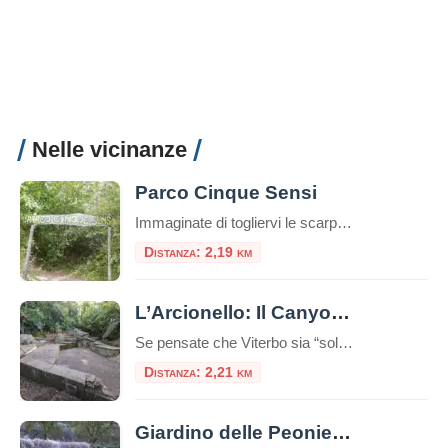
Nelle vicinanze
Parco Cinque Sensi
Immaginate di togliervi le scarpe, abbandonare per qualche ora lo smartphone e immergervi completamente nella natura, riscoprendo il mondo attraverso il tatto, l’udito, l’olfatto, la vista e persino il gusto. Non è la descrizione di un sogno, ma l’esperienza reale che vi attende al Parco Cinque Sensi di Vitorchiano, un’oasi unica nel cuore della Tuscia […]
Distanza: 2,19 km
L’Arcionello: Il Canyon Segreto alle Porte di Viterbo
Se pensate che Viterbo sia “solo” il Palazzo dei Papi e le terme, preparatevi a una sorpresa. A pochi passi dalle mura medievali della città, un cuneo di verde selvaggio si insinua verso il cuore della Tuscia: è la Riserva Naturale Regionale della Valle dell’Arcionello. Per un turista, scoprire l’Arcionello è come trovare un passaggio […]
Distanza: 2,21 km
Giardino delle Peonie – Centro Botanico Moutan