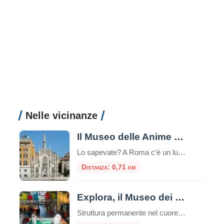
Nelle vicinanze
Il Museo delle Anime del Purgatorio
Lo sapevate? A Roma c’è un luogo unico e inquietante: il Museo delle Anime del Purgatorio. Il museo delle anime del Purgatorio è un’esposizione di documenti e testimonianze allestita in un locale adiacente alla sacrestia della piccola chiesa neogotica del Sacro Cuore del Suffragio a Roma. Tali documenti proverebbero l’esistenza del Purgatorio. La chiesa del […]
Distanza: 0,71 km
Explora, il Museo dei Bambini
Struttura permanente nel cuore di Roma, Explora il Museo dei Bambini attiva dal 2001, è dedicata a bambine e bambini da 0 a 11 anni.Da oltre 20 anni, è il punto di riferimento per l’educazione informale e le attività creative per le famiglie, le scuole e il mondo dell’infanzia. Uno spazio in cui l’esplorazione e […]