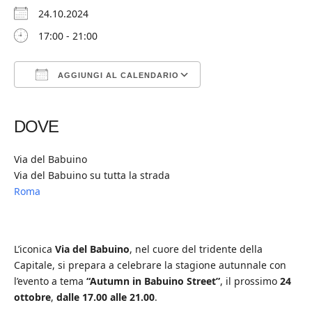
24.10.2024
17:00 - 21:00
AGGIUNGI AL CALENDARIO
Download ICS
Google Calendar
iCalendar
Office 365
Outlook Live
DOVE
Via del Babuino
Via del Babuino su tutta la strada
Roma
L’iconica
Via del Babuino
, nel cuore del tridente della
Capitale, si prepara a celebrare la stagione autunnale con
l’evento a tema
“Autumn in Babuino Street”
, il prossimo
24
ottobre
,
dalle 17.00 alle 21.00
.