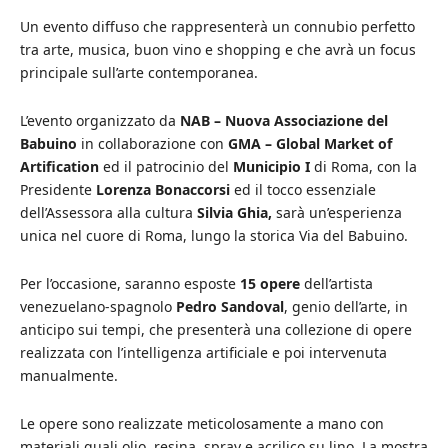
Un evento diffuso che rappresenterà un connubio perfetto
tra arte, musica, buon vino e shopping e che avrà un focus
principale sull’arte contemporanea.
L’evento organizzato da
NAB – Nuova Associazione del
Babuino
in collaborazione con
GMA – Global Market of
Artification
ed il patrocinio del
Municipio I
di Roma, con la
Presidente
Lorenza Bonaccorsi
ed il tocco essenziale
dell’Assessora alla cultura
Silvia Ghia,
sarà un’esperienza
unica nel cuore di Roma, lungo la storica Via del Babuino.
Per l’occasione, saranno esposte
15 opere
dell’artista
venezuelano-spagnolo
Pedro Sandoval
, genio dell’arte, in
anticipo sui tempi, che presenterà una collezione di opere
realizzata con l’intelligenza artificiale e poi intervenuta
manualmente.
Le opere sono realizzate meticolosamente a mano con
materiali quali olio, resina, spray e acrilico su lino. La mostra