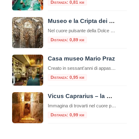
Distanza: 0,81 km
Museo e la Cripta dei Frati Cappuccini
Nel cuore pulsante della Dolce Vita romana, lungo la celebre Via Veneto, si cela un luogo che offre un’esperienza tanto profonda quanto inaspettata, un viaggio che intreccia arte, storia e una potente riflessione sulla vita e la morte. È il Complesso di Santa Maria della Concezione, che ospita il Museo e la Cripta dei Frati […]
Distanza: 0,89 km
Casa museo Mario Praz
Creato in sessant'anni di appassionato collezionismo da Mario Praz (Roma 1896-1982) anglista e critico di levatura internazionale, al Casa Museo Mario Praz si presenta come una dimora nobiliare del secolo XIX. Mario Praz - pescatore, scrittore e
Distanza: 0,95 km
Vicus Caprarius – la Città dell’Acqua
Immagina di trovarti nel cuore pulsante di Roma, davanti alla maestosa Fontana di Trevi. La folla è ovunque, il rumore dell’acqua scrosciante si mescola al vociare dei turisti. Eppure, a pochi metri di distanza e a nove metri di profondità, esiste un mondo silenzioso dove quell’acqua scorre da duemila anni, testimone di una storia millenaria. […]
Distanza: 0,99 km