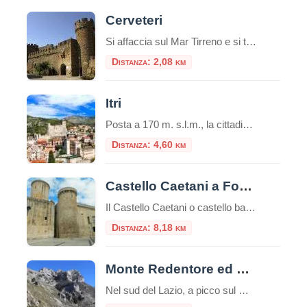
Cerveteri
Si affaccia sul Mar Tirreno e si trova a 42 km di distanza da Roma. Da Cerveteri si accede alla Necropoli etrusca del Sorbo e alla Necropoli etrusca della Banditaccia, una delle necropoli più monumentali del Mar Mediterraneo, dichiarata nel 2004 dal
Distanza: 2,08 km
Itri
Posta a 170 m. s.l.m., la cittadina di Itri sorge in una caratteristica vallata tra le falde occidentali dei monti Aurunci (passo di San Donato), a soli 8 km dalla costa. Castello di Itri Si trova lungo il percorso della via Appia, tra Fondi (co
Distanza: 4,60 km
Castello Caetani a Fondi
Il Castello Caetani o castello baronale di Fondi è un’imponente fortezza situata a Fondi, una città nella regione del Lazio, in Italia.Alta 33 metri il castello è uno dei simboli storici e architettonici della zona ed è noto per la sua storia ricca e le sue caratteristiche architettoniche uniche.È uno dei pochi esemplari costruiti in […]
Distanza: 8,18 km
Monte Redentore ed Eremo di San Michele
Nel sud del Lazio, a picco sul Golfo di Gaeta, si erge il Monte Redentore, una delle cime più suggestive e panoramiche dei Monti Aurunci. A 1252 metri di altitudine, questa montagna, che in realtà è una spalla del più imponente Monte Altino, offre un’esperienza indimenticabile che unisce trekking, spiritualità e paesaggi mozzafiato, rendendola una […]