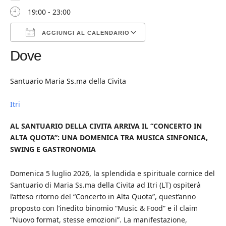
19:00 - 23:00
AGGIUNGI AL CALENDARIO
Dove
Download ICS
Google Calendar
iCalendar
Office 365
Outlook Live
Santuario Maria Ss.ma della Civita
Itri
AL SANTUARIO DELLA CIVITA ARRIVA IL “CONCERTO IN
ALTA QUOTA”: UNA DOMENICA TRA MUSICA SINFONICA,
SWING E GASTRONOMIA
Domenica 5 luglio 2026, la splendida e spirituale cornice del
Santuario di Maria Ss.ma della Civita ad Itri (LT) ospiterà
l’atteso ritorno del “Concerto in Alta Quota”, quest’anno
proposto con l’inedito binomio “Music & Food” e il claim
“Nuovo format, stesse emozioni”. La manifestazione,