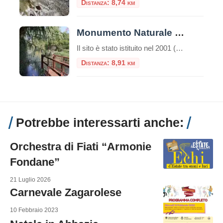
Distanza: 8,74 km
Monumento Naturale Mola della Corte – Settecannelle – Capodacqua
Il sito è stato istituito nel 2001 (D.P.R.L. 21 giugno 2001, n. 344) come area protetta di tipo “Monumento Naturale”, con la gestione affidata al Parco Naturale dei Monti Aurunci. Si estende su circa 4 ettari e conserva testimonianze del paesaggio naturale pre-bonifica nella piana di Fondi. Fin dal Seicento l’area è stata oggetto di contese […]
Distanza: 8,91 km
Potrebbe interessarti anche:
Orchestra di Fiati “Armonie
Fondane”
21 Luglio 2026
Carnevale Zagarolese
10 Febbraio 2023