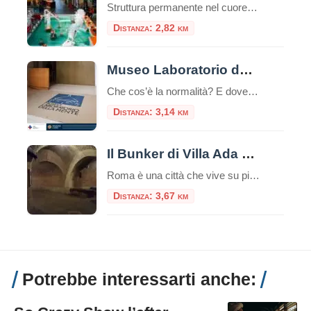
Struttura permanente nel cuore di Roma, Explora il Museo dei Bambini attiva dal 2001, è dedicata a bambine e bambini da 0 a 11 anni.Da oltre 20 anni, è il punto di riferimento per l’educazione informale e le attività creative per le famiglie, le scuole e il mondo dell’infanzia. Uno spazio in cui l’esplorazione e […]
Distanza: 2,82 km
Museo Laboratorio della Mente di Roma
Che cos’è la normalità? E dove finisce la ragione per lasciare il posto alla follia? Sono queste le domande silenziose ma potenti che accolgono il visitatore quando varca la soglia del Museo Laboratorio della Mente di Roma. Ospitato all’interno del VI padiglione dell’ex Ospedale Psichiatrico di Santa Maria della Pietà – che con i suoi […]
Distanza: 3,14 km
Il Bunker di Villa Ada a Roma
Roma è una città che vive su più livelli. Sotto il traffico caotico della via Salaria e l’apparente serenità dei prati di Villa Ada, si nasconde un mondo parallelo, fatto di cemento armato, porte stagne e memorie di un passato bellico che sembra lontanissimo, eppure è ancora palpabile. Il Bunker di Villa Ada Savoia, rifugio […]
Distanza: 3,67 km
Potrebbe interessarti anche: