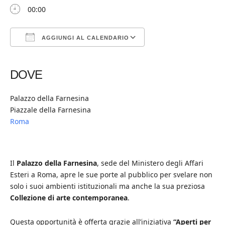
00:00
AGGIUNGI AL CALENDARIO
Download ICS
Google Calendar
iCalendar
Office 365
Outlook Live
DOVE
Palazzo della Farnesina
Piazzale della Farnesina
Roma
Il
Palazzo della Farnesina
, sede del Ministero degli Affari
Esteri a Roma, apre le sue porte al pubblico per svelare non
solo i suoi ambienti istituzionali ma anche la sua preziosa
Collezione di arte contemporanea
.
Questa opportunità è offerta grazie all’iniziativa
“Aperti per