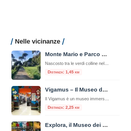
Nelle vicinanze
Monte Mario e Parco Mellini: Il Punto Panoramico Più Alto di Roma
Nascosto tra le verdi colline nella parte nord-occidentale di Roma, Monte Mario rappresenta il punto più elevato della città eterna, raggiungendo i 139 metri sul livello del mare. Questo colle, che domina maestosamente il Tevere e l’intera capitale, ospita uno dei parchi più affascinanti e meno conosciuti dai turisti: il Parco Mellini. Un’Oasi Verde nel […]
Distanza: 1,45 km
Vigamus – Il Museo del Videogioco
Il Vigamus è un museo immersivo e interattivo per scoprire origini ed evoluzione dei videgiochi con 100 pannelli illustrati e 36 postazioni-gioco E’ il più grande museo del videogioco in Italia, secondo in Europa per anzianità solo al Museo di Berlino. All’interno è allestita una sala interattiva rivolta ai più giovani, agli studenti e a […]
Distanza: 2,25 km
Explora, il Museo dei Bambini