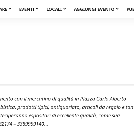
ARE
EVENTI
LOCALI
AGGIUNGI EVENTO
PU
ento con il mercatino di qualità in Piazza Carlo Alberto
stica, prodotti tipici, antiquariato, articoli da regalo e tan
rteciperanno espositori di eccellente qualità, come sua
882174 – 3389959140
...