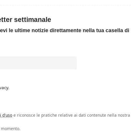
letter settimanale
evi le ultime notizie direttamente nella tua casella di
vacy.
i d'uso
e riconosce le pratiche relative ai dati contenute nella nostra
si momento.