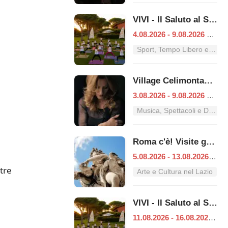
VIVI - Il Saluto al Sole
4.08.2026 - 9.08.2026
|
Ro
Sport, Tempo Libero e Divertimento nel Lazio
Village Celimontana: gli appuntamenti dal 3 al 9 agosto
3.08.2026 - 9.08.2026
|
Ro
Musica, Spettacoli e Danza nel Lazio
Roma c'è! Visite guidate (anche per bambini) dal 5 al 13 agosto 2026
5.08.2026 - 13.08.2026
|
Ro
ltre
Arte e Cultura nel Lazio
VIVI - Il Saluto al Sole
11.08.2026 - 16.08.2026
|
R