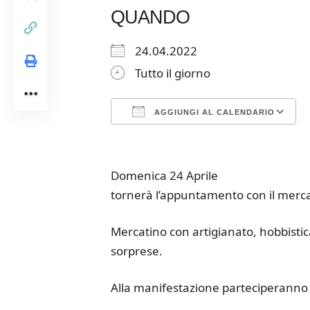
QUANDO
24.04.2022
Tutto il giorno
AGGIUNGI AL CALENDARIO
Download ICS
Google Calendar
iCalendar
Office 365
Outloo
Domenica 24 Aprile
tornerà l’appuntamento con il mercati
Mercatino con artigianato, hobbistica,
sorprese.
Alla manifestazione parteciperanno e