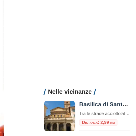
Nelle vicinanze
Basilica di Santa Maria in Trastevere
Tra le strade acciottolate e l’atmosfera bohémienne del quartiere Trastevere, sorge una delle più antiche e affascinanti chiese di Roma: la Basilica di Santa Maria in Trastevere. Un luogo che unisce spiritualità, storia e bellezza artistica in un unico colpo d’occhio. Un’antichità che affascina Secondo la tradizione, la basilica fu fondata nel III secolo d.C. […]
Distanza: 2,99 km