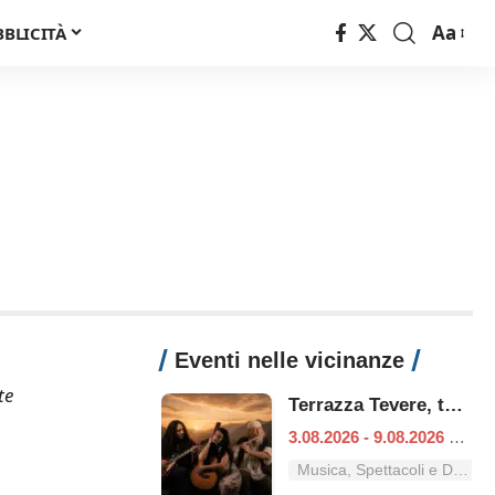
Aa
BBLICITÀ
Font
Resizer
Eventi nelle vicinanze
te
Terrazza Tevere, tutti i concerti dal 3 al 9 agosto
3.08.2026 - 9.08.2026
|
Ro
Musica, Spettacoli e Danza nel Lazio