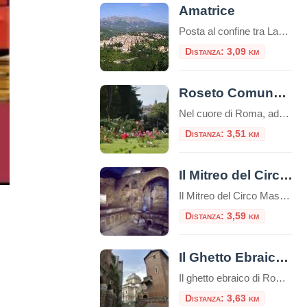
Amatrice
Posta al confine tra Lazio e Abruzzo, si trova Amatrice (955 s.l.m.). Il territorio si articola in un altipiano centrale, tra i 900 e i 1000 metri, ospitante il lago Scandarello e le numerose frazioni che le fanno da contorno.
Distanza: 3,09 km
Roseto Comunale di Roma
Nel cuore di Roma, adagiato sulle dolci pendici del colle Aventino, si nasconde un gioiello di rara bellezza: il Roseto Comunale. Lontano dal trambusto del centro, questo incantevole giardino offre una vista mozzafiato che spazia dal Circo Massimo ai resti del Palatino, regalando un’esperienza sensoriale unica tra i profumi e i colori di oltre mille […]
Distanza: 3,51 km
Il Mitreo del Circo Massimo
Il Mitreo del Circo Massimo è un sito archeologico situato a Roma, nei pressi del Circo Massimo, che rappresenta un antico santuario dedicato al culto di Mitra.Questo sito è una delle testimonianze più significative dell’antica religione del Mitraismo, una misteriosa religione orientale che si diffuse ampiamente nell’Impero Romano tra il I e il IV secolo […]
Distanza: 3,59 km
Il Ghetto Ebraico di Roma
Il ghetto ebraico di Roma è un piccolo quartiere delimitato dal Tevere da una parte e da Piazza Venezia dall’altra, è una zona ricca di storia e cultura e offre diverse attrazioni e luoghi da visitare e numerosi ristorantini tipici.Questo ghetto è stato uno dei primi ghetti istituiti in Europa e ha avuto un impatto […]
Distanza: 3,63 km