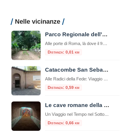
Nelle vicinanze
Parco Regionale dell’Appia Antica
Alle porte di Roma, là dove il fragore della metropoli si attenua fino a diventare un eco lontano, si estende un territorio che è molto più di un semplice spazio verde. È un santuario di memorie, un corridoio ecologico e un capolavoro paesaggistico unico al mondo: il Parco Regionale dell’Appia Antica. Esteso su oltre 4.500 […]
Distanza: 0,01 km
Catacombe San Sebastiano
Alle Radici della Fede: Viaggio nelle Catacombe di San Sebastiano sull’Appia Antica Immerse nel verde suggestivo della Via Appia Antica, le Catacombe di San Sebastiano rappresentano una delle testimonianze più affascinanti e stratificate della Roma cristiana e pagana. Questo luogo non è solo un cimitero sotterraneo, ma uno scrigno di storia che custodisce la memoria […]
Distanza: 0,59 km
Le cave romane della Caffarella
Un Viaggio nel Tempo nel Sottosuolo di Roma Nel cuore pulsante di Roma, celato all’interno della splendida cornice naturale del Parco Regionale dell’Appia Antica, si nasconde un tesoro di storia e mistero: le Cave Romane della Caffarella. Questo affascinante complesso ipogeo offre un’esperienza di viaggio unica, portando i visitatori a esplorare un mondo sotterraneo che […]
Distanza: 0,66 km