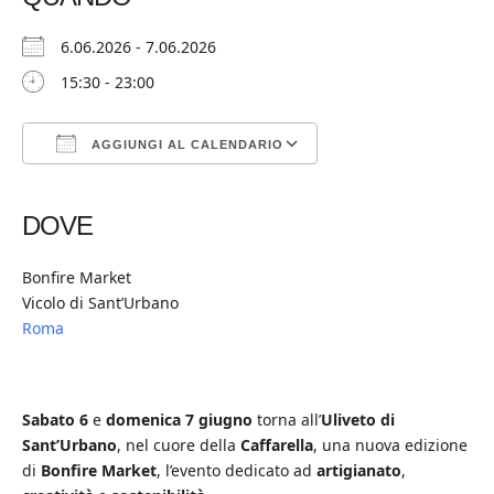
6.06.2026 - 7.06.2026
15:30 - 23:00
AGGIUNGI AL CALENDARIO
Download ICS
Google Calendar
iCalendar
Office 365
Outlook Live
DOVE
Bonfire Market
Vicolo di Sant’Urbano
Roma
Sabato 6
e
domenica 7
giugno
torna all’
Uliveto di
Sant’Urbano
, nel cuore della
Caffarella
, una nuova edizione
di
Bonfire
Market
, l’evento dedicato ad
artigianato
,