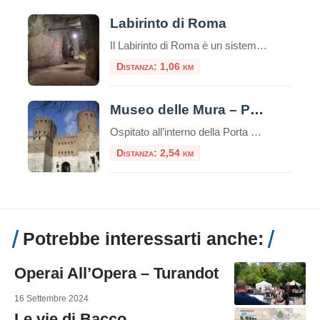
Labirinto di Roma
Il Labirinto di Roma è un sistema di gallerie sotterranee che si estende per circa 5 km, di cui 1,5 km sono accessibili al pubblico tramite visite guidate a piedi o in bicicletta. Queste gallerie furono originariamente scavate a partire dal I secolo d.C. per l’estrazione di materiali da costruzione, come la pozzolana, utilizzati nella […]
Distanza: 1,06 km
Museo delle Mura – Porta San Sebastiano
Ospitato all’interno della Porta San Sebastiano delle mura Aureliane, il Museo delle Mura è stato realizzato nel 1990 ed offre ai visitatori un itinerario didattico che ripercorre la storia delle fortificazioni della città, dall’età regia e re
Distanza: 2,54 km
Potrebbe interessarti anche:
Operai All’Opera – Turandot
16 Settembre 2024
Le vie di Bacco