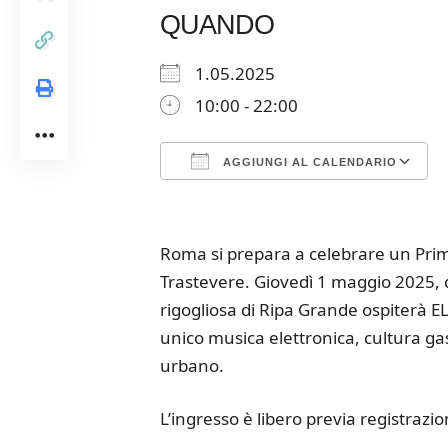
QUANDO
1.05.2025
10:00 - 22:00
AGGIUNGI AL CALENDARIO
Download ICS
Google Calendar
iCalendar
Office 365
Outloo
Roma si prepara a celebrare un Prim
Trastevere. Giovedì 1 maggio 2025, da
rigogliosa di Ripa Grande ospiterà
unico musica elettronica, cultura gas
urbano.
L’ingresso è libero previa registrazi