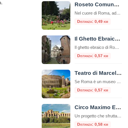
o.
Roseto Comunale di Roma
Nel cuore di Roma, adagiato sulle dolci pendici del colle Aventino, si nasconde un gioiello di rara bellezza: il Roseto Comunale. Lontano dal trambusto del centro, questo incantevole giardino offre una vista mozzafiato che spazia dal Circo Massimo ai resti del Palatino, regalando un’esperienza sensoriale unica tra i profumi e i colori di oltre mille […]
Distanza: 0,49 km
Il Ghetto Ebraico di Roma
Il ghetto ebraico di Roma è un piccolo quartiere delimitato dal Tevere da una parte e da Piazza Venezia dall’altra, è una zona ricca di storia e cultura e offre diverse attrazioni e luoghi da visitare e numerosi ristorantini tipici.Questo ghetto è stato uno dei primi ghetti istituiti in Europa e ha avuto un impatto […]
Distanza: 0,57 km
Teatro di Marcello e Portico di Ottavia
Se Roma è un museo a cielo aperto, l’area che comprende il Teatro di Marcello e il Portico di Ottavia ne è senza dubbio il padiglione più incredibile. Situati nel cuore del Rione Sant’Angelo, a due passi dal Ghetto Ebraico, questi due monumenti non sono semplici rovine: sono la dimostrazione vivente di come la Città […]
Distanza: 0,57 km
Circo Maximo Experience, l’età imperiale rivive con la realtà virtuale
Un progetto che sfrutta la realtà virtuale e aumentata per trasportare i viaggiatori nel vivo dell’età imperiale: Circo Maximo Experience è una delle proposte più interessanti da trovare nella Capitale, un’occasione per visitare l’area attraversandone le diverse fasi storiche. Ecco come funziona la visita e quali sono i costi. Nuove opportunità per il turismo con […]
Distanza: 0,58 km