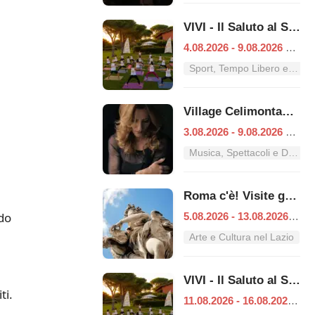
VIVI - Il Saluto al Sole
4.08.2026 - 9.08.2026
|
Ro
Sport, Tempo Libero e Divertimento nel Lazio
Village Celimontana: gli appuntamenti dal 3 al 9 agosto
3.08.2026 - 9.08.2026
|
Ro
Musica, Spettacoli e Danza nel Lazio
Roma c'è! Visite guidate (anche per bambini) dal 5 al 13 agosto 2026
do
5.08.2026 - 13.08.2026
|
Ro
Arte e Cultura nel Lazio
VIVI - Il Saluto al Sole
ti.
11.08.2026 - 16.08.2026
|
R