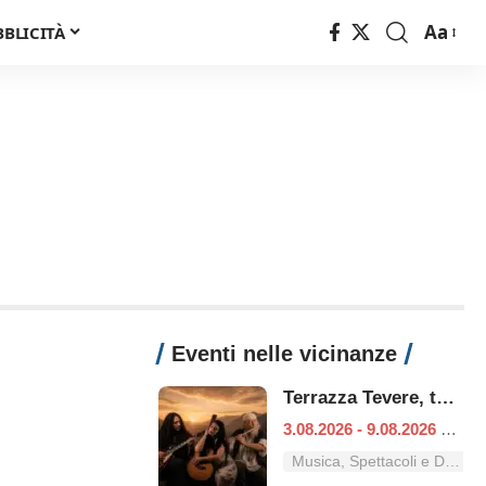
Aa
BBLICITÀ
Font
Resizer
Eventi nelle vicinanze
Terrazza Tevere, tutti i concerti dal 3 al 9 agosto
3.08.2026 - 9.08.2026
|
Ro
Musica, Spettacoli e Danza nel Lazio