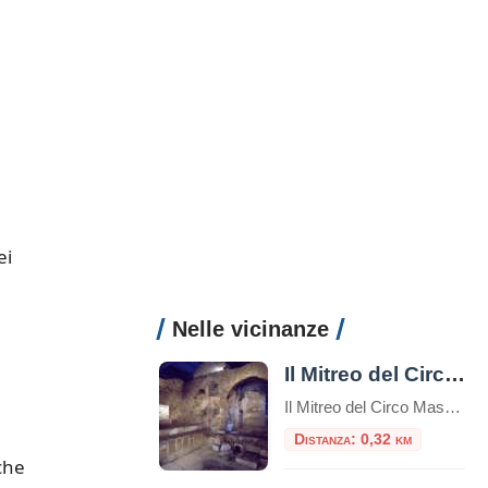
ei
Nelle vicinanze
Il Mitreo del Circo Massimo
Il Mitreo del Circo Massimo è un sito archeologico situato a Roma, nei pressi del Circo Massimo, che rappresenta un antico santuario dedicato al culto di Mitra.Questo sito è una delle testimonianze più significative dell’antica religione del Mitraismo, una misteriosa religione orientale che si diffuse ampiamente nell’Impero Romano tra il I e il IV secolo […]
Distanza: 0,32 km
che