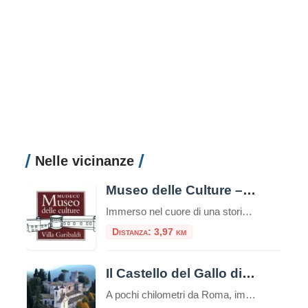
Nelle vicinanze
Museo delle Culture – Villa Garibaldi
Immerso nel cuore di una storica dimora, il Museo delle Culture – Villa Garibaldi rappresenta uno dei poli culturali più interessanti e dinamici del territorio. Situato all’interno di Villa Garibaldi a Riofreddo, splendida residenza ottocentesca circondata da un parco secolare, il museo è un punto di riferimento per chi desidera esplorare la ricchezza delle culture […]
Distanza: 3,97 km
Il Castello del Gallo di Mandela
A pochi chilometri da Roma, immerso nella quiete della Valle dell’Aniene, sorge il borgo di Mandela. Qui, come una gemma incastonata nella roccia, si erge il Castello del Gallo, un maniero che racchiude secoli di storia e un fascino letterario senza tempo, circondato da giardini che sono un vero e proprio trionfo di colori e […]