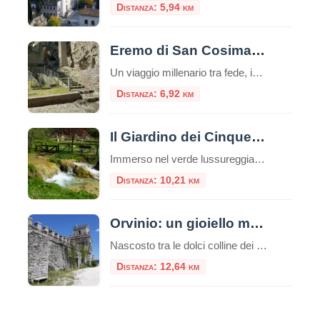
Distanza: 5,94 km
Eremo di San Cosimato a Vicovaro
Un viaggio millenario tra fede, ingegneria romana e silenzi rupestri nella Valle dell’Aniene A circa quaranta chilometri ad est di Roma, laddove la Valle dell’Aniene si restringe fino a formare una gola selvaggia e profonda, sorge uno dei complessi storici e spirituali più affascinanti e segreti del Lazio: l’Eremo di San Cosimato a Vicovaro. Arroccato […]
Distanza: 6,92 km
Il Giardino dei Cinque Sensi
Immerso nel verde lussureggiante del Parco Naturale Regionale dei Monti Lucretili, a circa 40 chilometri da Roma, sorge un luogo dove il tempo sembra essersi fermato e dove la natura non si limita a essere guardata, ma chiede di essere vissuta con ogni fibra del proprio essere. È il Giardino dei Cinque Sensi di Licenza, […]
Distanza: 10,21 km
Orvinio: un gioiello medievale tra i monti Lucretili
Nascosto tra le dolci colline dei Monti Lucretili, Orvinio è un piccolo borgo medievale che incanta con il suo fascino antico e la sua atmosfera senza tempo. Situato nella provincia di Rieti, a circa 840 metri di altitudine, questo pittoresco paesino è annoverato tra i “Borghi più belli d’Italia”, un riconoscimento meritato grazie alle sue […]
Distanza: 12,64 km