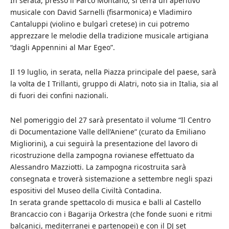
In serata, presso il Parco Montano, si terrà un aperitivo
musicale con David Sarnelli (fisarmonica) e Vladimiro
Cantaluppi (violino e bulgarì cretese) in cui potremo
apprezzare le melodie della tradizione musicale artigiana
“dagli Appennini al Mar Egeo”.
Il 19 luglio, in serata, nella Piazza principale del paese, sarà
la volta de I Trillanti, gruppo di Alatri, noto sia in Italia, sia al
di fuori dei confini nazionali.
Nel pomeriggio del 27 sarà presentato il volume “Il Centro
di Documentazione Valle dell’Aniene” (curato da Emiliano
Migliorini), a cui seguirà la presentazione del lavoro di
ricostruzione della zampogna rovianese effettuato da
Alessandro Mazziotti. La zampogna ricostruita sarà
consegnata e troverà sistemazione a settembre negli spazi
espositivi del Museo della Civiltà Contadina.
In serata grande spettacolo di musica e balli al Castello
Brancaccio con i Bagarija Orkestra (che fonde suoni e ritmi
balcanici, mediterranei e partenopei) e con il DJ set