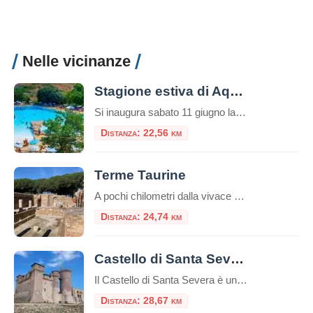
Nelle vicinanze
Stagione estiva di Aquafelix
Si inaugura sabato 11 giugno la nuova stagione di Aquafelix a Civitavecchia, il più grande Parco aquatico del Centro Italia, tra i 10 più belli nel Paese. Tante le attività in programma per una estate che si annuncia piena di eventi, con particolare attenzione alle famiglie e al divertimento dei bambini. Tra gli appuntamenti in […]
Distanza: 22,56 km
Terme Taurine
A pochi chilometri dalla vivace città portuale di Civitavecchia, su una verdeggiante collina che domina il Tirreno, sorge uno dei complessi termali romani più affascinanti e meglio conservati dell’Etruria meridionale: l’Area Archeologica delle Terme Taurine, conosciute anche come Terme di Traiano. Questo sito non è solo un complesso di antiche rovine, ma una vera e […]
Distanza: 24,74 km
Castello di Santa Severa
Il Castello di Santa Severa è un’imponente struttura situata lungo la costa tirrenica dell’Italia, nel comune di Santa Marinella, nella regione del Lazio. Questo castello medievale è noto per la sua posizione panoramica sul mare e la sua storia ricca di avvenimenti. Ecco alcuni punti salienti riguardo al Castello di Santa Severa:Indice dei contenutiStoria del […]
Distanza: 28,67 km