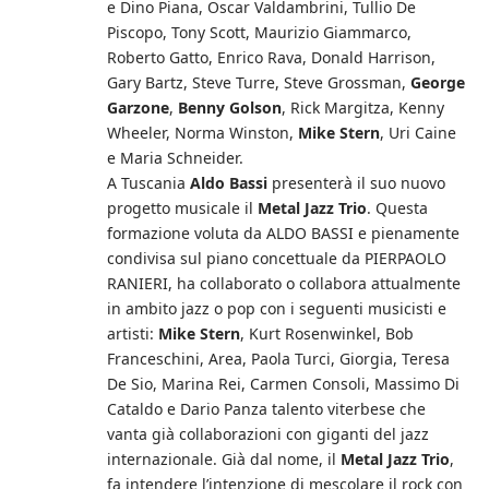
e Dino Piana, Oscar Valdambrini, Tullio De
Piscopo, Tony Scott, Maurizio Giammarco,
Roberto Gatto, Enrico Rava, Donald Harrison,
Gary Bartz, Steve Turre, Steve Grossman,
George
Garzone
,
Benny Golson
, Rick Margitza, Kenny
Wheeler, Norma Winston,
Mike Stern
, Uri Caine
e Maria Schneider.
A Tuscania
Aldo Bassi
presenterà il suo nuovo
progetto musicale il
Metal Jazz Trio
. Questa
formazione voluta da ALDO BASSI e pienamente
condivisa sul piano concettuale da PIERPAOLO
RANIERI, ha collaborato o collabora attualmente
in ambito jazz o pop con i seguenti musicisti e
artisti:
Mike Stern
, Kurt Rosenwinkel, Bob
Franceschini, Area, Paola Turci, Giorgia, Teresa
De Sio, Marina Rei, Carmen Consoli, Massimo Di
Cataldo e Dario Panza talento viterbese che
vanta già collaborazioni con giganti del jazz
internazionale. Già dal nome, il
Metal Jazz Trio
,
fa intendere l’intenzione di mescolare il rock con