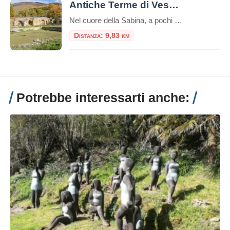
Antiche Terme di Vespasiano a Cittaducale
Nel cuore della Sabina, a pochi chilometri da Cittaducale in provincia di Rieti, si celano i resti di un passato glorioso: le Antiche Terme di Vespasiano. Questo suggestivo sito archeologico, immerso in un paesaggio che conserva ancora il fascino dell’antica campagna romana, testimonia la profonda connessione tra l’Impero Romano e le benefiche acque sorgive del […]
Distanza: 9,83 km
Potrebbe interessarti anche: