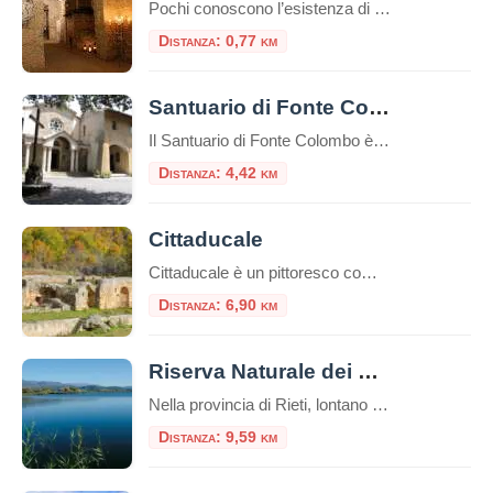
Pochi conoscono l’esistenza di ampi ambienti che inglobano vestigia romane sotto l’odierna via Roma a Rieti. E questo non sorprende se si considera che fino a pochi anni fa, i primi a non saperlo erano i reatini stessi. Le cose fortunatamente sono cambiate, ma ancor
Distanza: 0,77 km
Santuario di Fonte Colombo
Il Santuario di Fonte Colombo è un luogo di grande importanza storica e religiosa situato nei pressi di Rieti, nella regione del Lazio, in Italia. Il santuario è dedicato a San Francesco d’Assisi, fondatore dell’ordine francescano. Il santuario è considerato il Sinai francescano. Qui tutto è sacro: gli edifici e il bosco stesso, perché racchiude […]
Distanza: 4,42 km
Cittaducale
Cittaducale è un pittoresco comune situato nella provincia di Rieti, nella regione del Lazio, in Italia. Cittaducale venne fondata nel 1308 da Carlo II d’Angiò, presso il confine settentrionale del Regno di Napoli. Il paese deve il suo nome al duca di Calabria Roberto, figlio di Carlo lo Zoppo.Indice dei contenutiCosa vedere a CittaducaleCosa mangiare […]
Distanza: 6,90 km
Riserva Naturale dei Laghi Lungo e Ripasottile
Nella provincia di Rieti, lontano dal caos delle grandi città e immerso nel cuore della Sabina, si trova un luogo incantevole e ancora poco conosciuto: la Riserva Naturale dei Laghi Lungo e Ripasottile. Questa area protetta, istituita nel 1985, è un vero e proprio paradiso per gli amanti della natura, del birdwatching e della tranquillità. Con […]
Distanza: 9,59 km