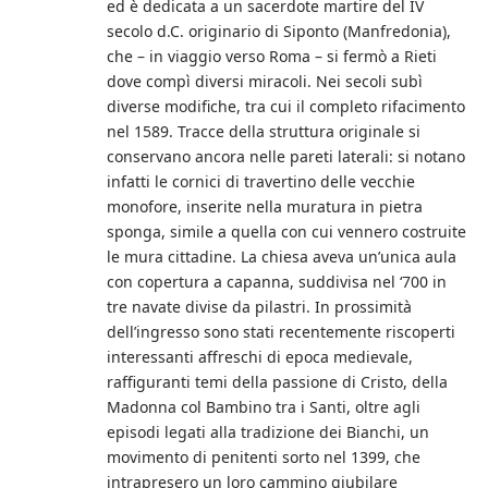
ed è dedicata a un sacerdote martire del IV
secolo d.C. originario di Siponto (Manfredonia),
che – in viaggio verso Roma – si fermò a Rieti
dove compì diversi miracoli. Nei secoli subì
diverse modifiche, tra cui il completo rifacimento
nel 1589. Tracce della struttura originale si
conservano ancora nelle pareti laterali: si notano
infatti le cornici di travertino delle vecchie
monofore, inserite nella muratura in pietra
sponga, simile a quella con cui vennero costruite
le mura cittadine. La chiesa aveva un’unica aula
con copertura a capanna, suddivisa nel ‘700 in
tre navate divise da pilastri. In prossimità
dell’ingresso sono stati recentemente riscoperti
interessanti affreschi di epoca medievale,
raffiguranti temi della passione di Cristo, della
Madonna col Bambino tra i Santi, oltre agli
episodi legati alla tradizione dei Bianchi, un
movimento di penitenti sorto nel 1399, che
intrapresero un loro cammino giubilare