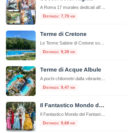
A Roma 17 murales dedicati all’Agenda 2030 ONU diffondono la cultura della sostenibilità attraverso la street art Con l’ultimo muro del noto street artist Fabio Petani da poco realizzato, si conclude ufficialmente la III edizione di Street Art For Rights a Roma, il festival che racconta e diffonde la cultura della sostenibilità attraverso la street […]
Distanza: 7,70 km
Terme di Cretone
Le Terme Sabine di Cretone sono un complesso termale situato nella frazione di Cretone, nel comune di Palombara Sabina, a circa 30 chilometri da Roma. Caratteristiche delle acque termali: Le acque delle Terme di Cretone sono di tipo calcico-solfureo, sgorgano naturalmente a una temperatura di circa 23-24°C e sono note per le loro proprietà terapeutiche, […]
Distanza: 9,39 km
Terme di Acque Albule
A pochi chilometri dalla vibrante frenesia della Capitale, immerso nel verde della campagna tiburtina, sorge un luogo dove storia e benessere si fondono in un’esperienza unica: le Terme di Roma – Acque Albule. Conosciute e apprezzate fin dai tempi dell’Imperatore Augusto, queste terme rappresentano una destinazione ideale per chi cerca una pausa rigenerante, unendo il […]
Distanza: 9,47 km
Il Fantastico Mondo del Fantastico
Il Fantastico Mondo del Fantastico è un parco a tema situato nel suggestivo Castello di Lunghezza, alle porte di Roma. Questo parco offre un’esperienza immersiva nel mondo della fantasia, ideale per famiglie e appassionati di storie senza tempo.​ All’interno del parco, i visitatori possono assistere a spettacoli dal vivo che riportano in vita personaggi leggendari, […]
Distanza: 9,68 km