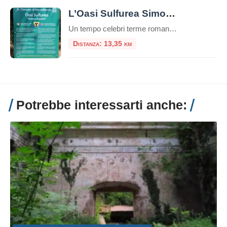
L’Oasi Sulfurea Simone Agostini
Un tempo celebri terme romane, oggi un sito naturalistico rigenerato e dedicato a un giovane scout. L’Oasi Sulfurea Simone Agostini è un angolo di pace e storia alle porte di Roma, un luogo dove il benessere della natura si fonde con il ricordo. Nascosta tra le colline della Sabina, nel comune di Montelibretti, si trova […]
Distanza: 13,35 km
Potrebbe interessarti anche: