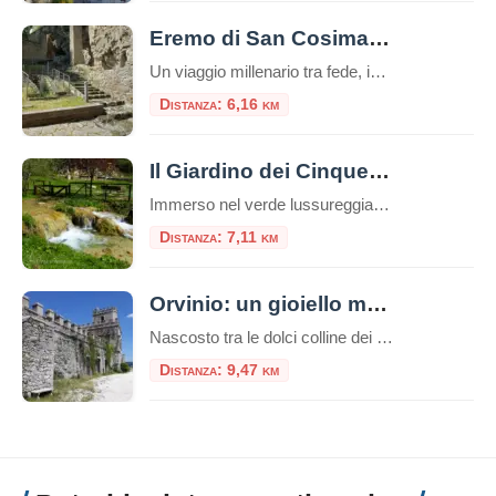
Eremo di San Cosimato a Vicovaro
Un viaggio millenario tra fede, ingegneria romana e silenzi rupestri nella Valle dell’Aniene A circa quaranta chilometri ad est di Roma, laddove la Valle dell’Aniene si restringe fino a formare una gola selvaggia e profonda, sorge uno dei complessi storici e spirituali più affascinanti e segreti del Lazio: l’Eremo di San Cosimato a Vicovaro. Arroccato […]
Distanza: 6,16 km
Il Giardino dei Cinque Sensi
Immerso nel verde lussureggiante del Parco Naturale Regionale dei Monti Lucretili, a circa 40 chilometri da Roma, sorge un luogo dove il tempo sembra essersi fermato e dove la natura non si limita a essere guardata, ma chiede di essere vissuta con ogni fibra del proprio essere. È il Giardino dei Cinque Sensi di Licenza, […]
Distanza: 7,11 km
Orvinio: un gioiello medievale tra i monti Lucretili
Nascosto tra le dolci colline dei Monti Lucretili, Orvinio è un piccolo borgo medievale che incanta con il suo fascino antico e la sua atmosfera senza tempo. Situato nella provincia di Rieti, a circa 840 metri di altitudine, questo pittoresco paesino è annoverato tra i “Borghi più belli d’Italia”, un riconoscimento meritato grazie alle sue […]
Distanza: 9,47 km