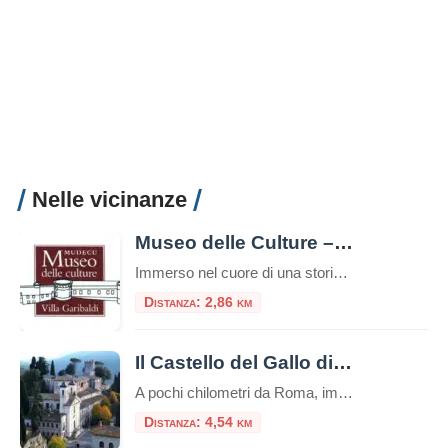
Nelle vicinanze
Museo delle Culture – Villa Garibaldi
Immerso nel cuore di una storica dimora, il Museo delle Culture – Villa Garibaldi rappresenta uno dei poli culturali più interessanti e dinamici del territorio. Situato all’interno di Villa Garibaldi a Riofreddo, splendida residenza ottocentesca circondata da un parco secolare, il museo è un punto di riferimento per chi desidera esplorare la ricchezza delle culture […]
Distanza: 2,86 km
Il Castello del Gallo di Mandela
A pochi chilometri da Roma, immerso nella quiete della Valle dell’Aniene, sorge il borgo di Mandela. Qui, come una gemma incastonata nella roccia, si erge il Castello del Gallo, un maniero che racchiude secoli di storia e un fascino letterario senza tempo, circondato da giardini che sono un vero e proprio trionfo di colori e […]
Distanza: 4,54 km