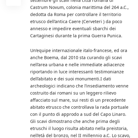
settembre gli scavi nella città romana di
Castrum Novum, colonia marittima del 264 a.C.,
dedotta da Roma per controllare il territorio
etrusco dell’antica Caere (Cerveteri ) da poco
annesso e impedire eventuali sbarchi dei
Cartaginesi durante la prima Guerra Punica.
Un’equipe internazionale italo-francese, ed ora
anche Boema, dal 2010 sta curando gli scavi
nell’area urbana e nelle immediate adiacenze
riportando in luce interessanti testimonianze
dell’abitato e dei suoi monumenti.I dati
archeologici indicano che l’insediamento venne
costruito dai romani su un leggero rilievo
affacciato sul mare, sui resti di un precedente
abitato etrusco che controllava la rada portuale
con il punto di approdo a sud del Capo Linaro.
Gli scavi dimostrano che anche prima degli
etruschi il luogo risulta abitato nella preistoria,
nell’età del bronzo, nel II millennio a.C. Lo scavo,