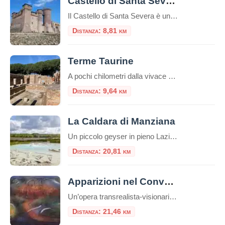
Castello di Santa Severa
Il Castello di Santa Severa è un’imponente struttura situata lungo la costa tirrenica dell’Italia, nel comune di Santa Marinella, nella regione del Lazio. Questo castello medievale è noto per la sua posizione panoramica sul mare e la sua storia ricca di avvenimenti. Ecco alcuni punti salienti riguardo al Castello di Santa Severa:Indice dei contenutiStoria del […]
Distanza: 8,81 km
Terme Taurine
A pochi chilometri dalla vivace città portuale di Civitavecchia, su una verdeggiante collina che domina il Tirreno, sorge uno dei complessi termali romani più affascinanti e meglio conservati dell’Etruria meridionale: l’Area Archeologica delle Terme Taurine, conosciute anche come Terme di Traiano. Questo sito non è solo un complesso di antiche rovine, ma una vera e […]
Distanza: 9,64 km
La Caldara di Manziana
Un piccolo geyser in pieno Lazio La “callara” è il nome che viene dato, nel dialetto di queste zone a nord di Roma, alla Caldara di Manziana. Terra vulcanica, come ci ricordano anche le vicine solfatare della Macchia Grande e di Monterano e terra dell’antico vulcano Sabatino di cui restano testimonianza le terme di Stigliano, […]
Distanza: 20,81 km
Apparizioni nel Convento di San Bonaventura a Monterano
Un’opera transrealista-visionaria di Francesco Guadagnuolo ambientata nella provincia di Roma, mette in corrispondenza Monterano con il mistero del Convento di San Bonaventura, la bellissima facciata della Chiesa con la fontana ottagonale opere del Bernini. La Tuscia è un territorio arcaico, pieno di storia, memorie e narrazioni tradizionali, ricche di attrattive e misteri che avvolgono gli ambienti e le strutture della […]
Distanza: 21,46 km