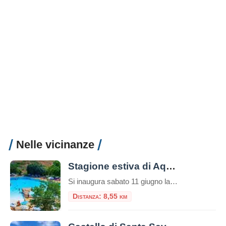
Nelle vicinanze
Stagione estiva di Aquafelix
Si inaugura sabato 11 giugno la nuova stagione di Aquafelix a Civitavecchia, il più grande Parco aquatico del Centro Italia, tra i 10 più belli nel Paese. Tante le attività in programma per una estate che si annuncia piena di eventi, con particolare attenzione alle famiglie e al divertimento dei bambini. Tra gli appuntamenti in […]
Distanza: 8,55 km