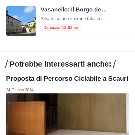
Vasanello: Il Borgo della Ceramica nel Cuore della Tuscia
Situato su uno sperone tufaceo nel Lazio settentrionale, Vasanello è un borgo che incanta per la sua autenticità. Conosciuto anticamente come Bassanello, questo comune della provincia di Viterbo è un intreccio di storia etrusca, architettura medievale e una tradizione artigianale che sopravvive da secoli. Se cerchi una meta lontana dal turismo di massa, dove il […]
Distanza: 12,03 km
Potrebbe interessarti anche:
Proposta di Percorso Ciclabile a Scauri
24 Giugno 2014