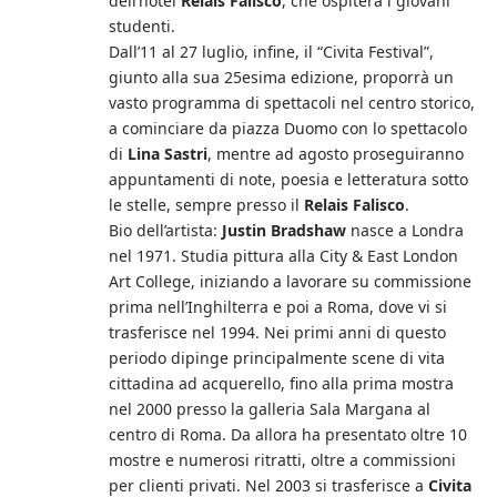
dell’hotel
Relais Falisco
, che ospiterà i giovani
studenti.
Dall’11 al 27 luglio, infine, il “Civita Festival”,
giunto alla sua 25esima edizione, proporrà un
vasto programma di spettacoli nel centro storico,
a cominciare da piazza Duomo con lo spettacolo
di
Lina Sastri
, mentre ad agosto proseguiranno
appuntamenti di note, poesia e letteratura sotto
le stelle, sempre presso il
Relais Falisco
.
Bio dell’artista:
Justin Bradshaw
nasce a Londra
nel 1971. Studia pittura alla City & East London
Art College, iniziando a lavorare su commissione
prima nell’Inghilterra e poi a Roma, dove vi si
trasferisce nel 1994. Nei primi anni di questo
periodo dipinge principalmente scene di vita
cittadina ad acquerello, fino alla prima mostra
nel 2000 presso la galleria Sala Margana al
centro di Roma. Da allora ha presentato oltre 10
mostre e numerosi ritratti, oltre a commissioni
per clienti privati. Nel 2003 si trasferisce a
Civita