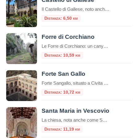
Il Castello di Gallese, noto anche come Palazzo Ducale, è una delle residenze storiche più affascinanti del Lazio, situato nel borgo medievale di Gallese, in provincia di Viterbo. Costruito su uno sperone di tufo tra i Monti Cimini e il fiume Tevere, il castello vanta una storia millenaria che affonda le radici nell’epoca falisca. Dalle […]
Distanza: 6,50 km
Forre di Corchiano
Le Forre di Corchiano: un canyon etrusco nel cuore della Tuscia Le Forre di Corchiano, situate nel territorio dell’omonimo borgo in provincia di Viterbo, rappresentano un paesaggio unico nel Lazio, dove natura, archeologia e storia si fondono in modo spettacolare. Si tratta di profonde gole di origine vulcanica, scavate nei millenni dai corsi d’acqua nel […]
Distanza: 10,59 km
Forte San Gallo
Forte Sangallo, situato a Civita Castellana nella provincia di Viterbo, è una delle più significative testimonianze dell’architettura militare rinascimentale in Italia. Commissionato da papa Alessandro VI Borgia nel 1495, il forte fu progettato da Antonio da Sangallo il Vecchio, esperto in fortificazioni “alla moderna” . Architettura e Funzione La fortezza presenta una pianta pentagonale irregolare, […]
Distanza: 10,72 km
Santa Maria in Vescovio
La chiesa, nota anche come Santa Maria della Lode, cattedrale di Sabina e Santa Maria in Vescovìo, è un edificio romanico che si trova nel comune di Torri in Sabina. E' l'antica cattedrale della diocesi Forum Novum, che ha inglobato nel IX secol
Distanza: 11,19 km