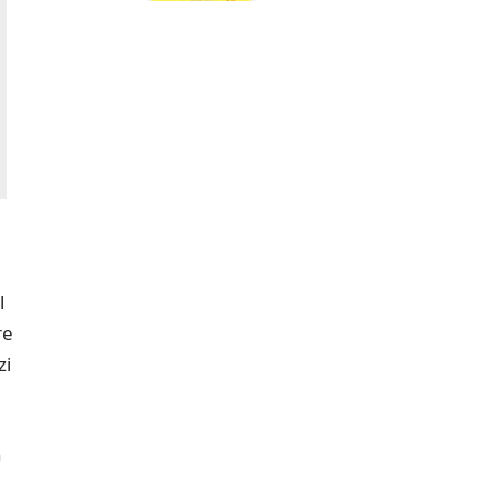
l
re
zi
n