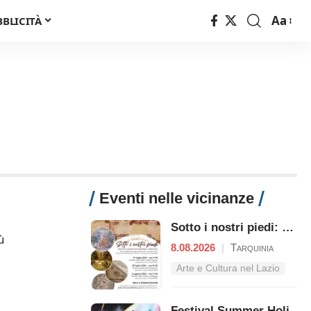
Aa
BBLICITÀ
Font
Resizer
Eventi nelle vicinanze
Sotto i nostri piedi: Etruschi e Romani raccontano il territori
ù
8.08.2026
|
Tarquinia
Arte e Cultura nel Lazio
Festival Summer Holi