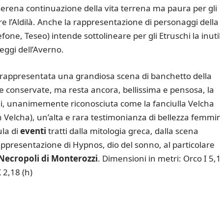
ù serena continuazione della vita terrena ma paura per gli
e l’Aldilà. Anche la rappresentazione di personaggi della
efone, Teseo) intende sottolineare per gli Etruschi la inuti
leggi dell’Averno.
è rappresentata una grandiosa scena di banchetto della
e conservate, ma resta ancora, bellissima e pensosa, la
li, unanimemente riconosciuta come la fanciulla Velcha
h Velcha), un’alta e rara testimonianza di bellezza femmin
ula di
eventi
tratti dalla mitologia greca, dalla scena
appresentazione di Hypnos, dio del sonno, al particolare
Necropoli di Monterozzi
. Dimensioni in metri: Orco I 5,
X 2,18 (h)