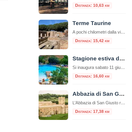
Distanza: 10,63 km
Terme Taurine
A pochi chilometri dalla vivace città portuale di Civitavecchia, su una verdeggiante collina che domina il Tirreno, sorge uno dei complessi termali romani più affascinanti e meglio conservati dell’Etruria meridionale: l’Area Archeologica delle Terme Taurine, conosciute anche come Terme di Traiano. Questo sito non è solo un complesso di antiche rovine, ma una vera e […]
Distanza: 15,42 km
Stagione estiva di Aquafelix
Si inaugura sabato 11 giugno la nuova stagione di Aquafelix a Civitavecchia, il più grande Parco aquatico del Centro Italia, tra i 10 più belli nel Paese. Tante le attività in programma per una estate che si annuncia piena di eventi, con particolare attenzione alle famiglie e al divertimento dei bambini.Indice dei contenutiLa Storia e […]
Distanza: 16,60 km
Abbazia di San Giusto
L’Abbazia di San Giusto riunisce molti secoli di storia in uno splendido luogo. Il monastero si affaccia sulla valle del fiume Marta, protetto da colline su entrambi i lati. Questa zona, a quattro chilometri da Tuscania, è stata anche in tempi
Distanza: 17,38 km