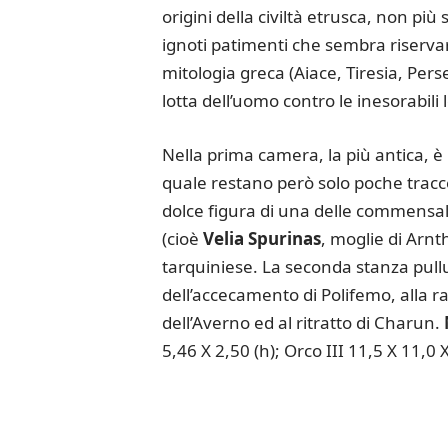
origini della civiltà etrusca, non pi
ignoti patimenti che sembra riservar
mitologia greca (Aiace, Tiresia, Pers
lotta dell’uomo contro le inesorabili 
Nella prima camera, la più antica, 
quale restano però solo poche tracc
dolce figura di una delle commensa
(cioè
Velia Spurinas
, moglie di Arnt
tarquiniese. La seconda stanza pull
dell’accecamento di Polifemo, alla r
dell’Averno ed al ritratto di Charun.
5,46 X 2,50 (h); Orco III 11,5 X 11,0 