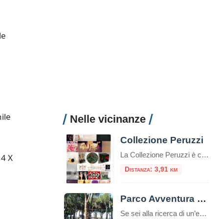
le
ile
Nelle vicinanze
Collezione Peruzzi
La Collezione Peruzzi è composta da oltre duecento opere seriali di arte italiana contemporanea, raccolte a cominciare dal 1980. Gli artisti sono stati selezionati sulla base della loro effettiva riconoscibilità internazionale e dell’organicità all’area di appartenenza, in modo da soddisfare il progetto di collezione: rappresentare in modo esaustivo i movimenti e gli artisti italiani che […]
14 X
Distanza: 3,91 km
Parco Avventura Riva dei Tarquini
Se sei alla ricerca di un’esperienza che unisca il brivido dell’avventura al piacere di stare immersi nella natura, il Parco Avventura Riva dei Tarquini è la meta ideale. Nel cuore della Tuscia, a pochi chilometri da Roma, sorge una delle destinazioni più emozionanti per chi cerca avventura e divertimento all’aria aperta: il Parco Avventura Riva […]