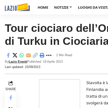
HOME
NOTIZIE
LUOGHI DA VISIT
Tour ciociaro dell’O
di Turku in Ciociari
2 Min Read
By
Lazio Eventi
Published: 19 Aprile 2013
Last updated: 15/09/2013
Stavolta è 
Finlandia a
SHARE
tratta di un
svolgerà dal