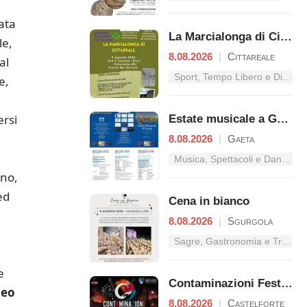
iata
La Marcialonga di Cittareale
le,
8.08.2026
|
Cittareale
al
Sport, Tempo Libero e Divertimento nel Lazio
e,
ersi
Estate musicale a Gaeta
8.08.2026
|
Gaeta
Musica, Spettacoli e Danza nel Lazio
ano,
ed
Cena in bianco
8.08.2026
|
Sgurgola
Sagre, Gastronomia e Tradizioni nel Lazio
e
Contaminazioni Festival
ceo
8.08.2026
|
Castelforte