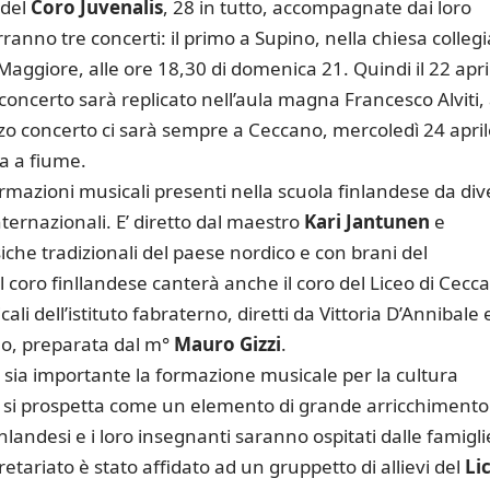
 del
Coro Juvenalis
, 28 in tutto, accompagnate dai loro
rranno tre concerti: il primo a Supino, nella chiesa colleg
 Maggiore, alle ore 18,30 di domenica 21. Quindi il 22 apri
l concerto sarà replicato nell’aula magna Francesco Alviti, 
erzo concerto ci sarà sempre a Ceccano, mercoledì 24 april
ia a fiume.
ormazioni musicali presenti nella scuola finlandese da div
internazionali. E’ diretto dal maestro
Kari Jantunen
e
e tradizionali del paese nordico e con brani del
 coro finllandese canterà anche il coro del Liceo di Cecc
cali dell’istituto fabraterno, diretti da Vittoria D’Annibale 
eo, preparata dal m°
Mauro Gizzi
.
sia importante la formazione musicale per la cultura
le si prospetta come un elemento di grande arricchimento
inlandesi e i loro insegnanti saranno ospitati dalle famigli
pretariato è stato affidato ad un gruppetto di allievi del
Li