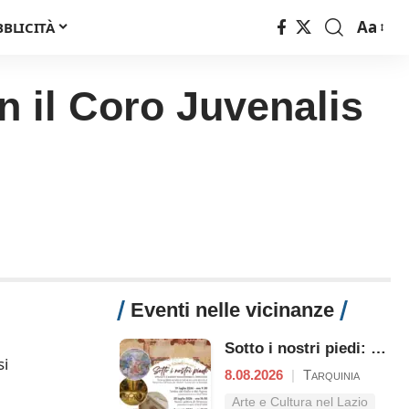
Aa
BBLICITÀ
Font
Resizer
n il Coro Juvenalis
Eventi nelle vicinanze
Sotto i nostri piedi: Etruschi e Romani raccontano il territori
si
8.08.2026
|
Tarquinia
Arte e Cultura nel Lazio