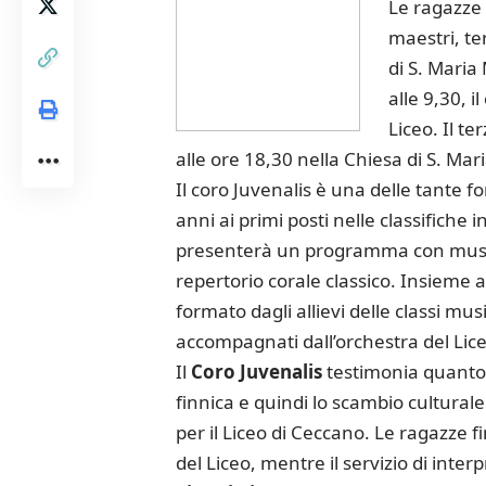
Le ragazze
maestri, te
di S. Maria
alle 9,30, i
Liceo. Il t
alle ore 18,30 nella Chiesa di S. Mar
Il coro Juvenalis è una delle tante f
anni ai primi posti nelle classifiche 
presenterà un programma con musich
repertorio corale classico.
Insieme al
formato dagli allievi delle classi musi
accompagnati dall’orchestra del Lic
Il
Coro Juvenalis
testimonia quanto 
finnica e quindi lo scambio cultura
per il Liceo di Ceccano. Le ragazze f
del Liceo, mentre il servizio di inter