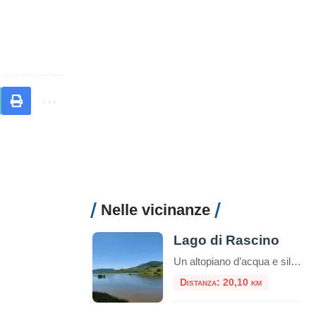
Nelle vicinanze
Lago di Rascino
Un altopiano d’acqua e silenzio nel cuore dell’Appennino laziale Sospeso a mille metri d’altitudine, nel cuore dei Monti Carseolani, il Lago di Rascino è un piccolo mondo a parte: un’oasi d’acqua e di quiete dove la natura domina ancora incontrastata. Situato nel comune di Fiamignano, in provincia di Rieti, questo lago carsico rappresenta uno dei […]
Distanza: 20,10 km