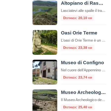
Altopiano di Rascino
Lasciatevi alle spalle il trambusto della città e preparatevi a scoprire un luogo dove la natura regna sovrana e il tempo sembra scorrere a un ritmo diverso. Benvenuti sull’Altopiano di Rascino, un vasto tavolato carsico a oltre 1100 metri di altitudine, incastonato nell’Appennino Centrale, nel cuore del Cicolano in provincia di Rieti. Spesso definito “il […]
Distanza: 20,10 km
Oasi Orie Terme
L’oasi di Orie Terme è un parco naturalistico del comune di Amatrice, nella frazione di Configno, di proprietà della famiglia Betturri. Il parco “è un omaggio alla Terra e alla natura per promuovere l’educazione e la cultura del rispetto dell’ambiente”, accoglie oltre che a numerosi animali, anche dei testi scritti ispirandosi alla Passione di Gesù, […]
Distanza: 23,38 km
Museo di Configno
Nel cuore dell’Appennino laziale, nella frazione di Configno, a pochi chilometri da Amatrice, sorge il Museo delle Arti e Tradizioni Popolari di Configno. Questo museo etnografico rappresenta un punto di riferimento culturale per la conservazione della memoria storica e delle tradizioni locali Il museo ha sede in un edificio costruito nel 1928, originariamente utilizzato come […]
Distanza: 23,74 km
Museo Archeologico del Cicolano
Il Museo Archeologico del Cicolano (Mac) non è più un sogno: è stato ufficialmente aperto sabato 17 dicembre, con la benedizione del parroco con Francesco Salvi; arriva come un regalo di Natale e come tale l’ingresso sarà gratuito fino al 7 g
Distanza: 25,40 km