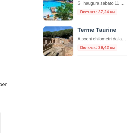
Si inaugura sabato 11 giugno la nuova stagione di Aquafelix a Civitavecchia, il più grande Parco aquatico del Centro Italia, tra i 10 più belli nel Paese. Tante le attività in programma per una estate che si annuncia piena di eventi, con particolare attenzione alle famiglie e al divertimento dei bambini.Indice dei contenutiPerché scegliere un […]
Distanza: 37,24 km
Terme Taurine
A pochi chilometri dalla vivace città portuale di Civitavecchia, su una verdeggiante collina che domina il Tirreno, sorge uno dei complessi termali romani più affascinanti e meglio conservati dell’Etruria meridionale: l’Area Archeologica delle Terme Taurine, conosciute anche come Terme di Traiano. Questo sito non è solo un complesso di antiche rovine, ma una vera e […]
Distanza: 39,42 km
 per