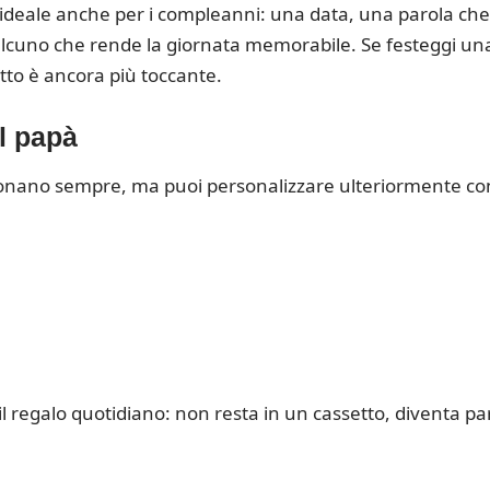
 ideale anche per i compleanni: una data, una parola che
ualcuno che rende la giornata memorabile. Se festeggi un
etto è ancora più toccante.
l papà
onano sempre, ma puoi personalizzare ulteriormente co
il regalo quotidiano: non resta in un cassetto, diventa pa