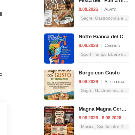
Festa del "Pan a moll"
8.08.2026
|
Alvito
l
Sagre, Gastronomia e Tradizioni nel Lazio
Notte Bianca del Commercio
8.08.2026
|
Cassino
Sport, Tempo Libero e Divertimento nel Lazio
Borgo con Gusto
o
9.08.2026
|
Settefrati
Sagre, Gastronomia e Tradizioni nel Lazio
Magna Magna Cervaro
8.08.2026 - 9.08.2026
|
Cer
Musica, Spettacoli e Danza nel Lazio