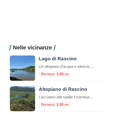
Nelle vicinanze
Lago di Rascino
Un altopiano d’acqua e silenzio nel cuore dell’Appennino laziale Sospeso a mille metri d’altitudine, nel cuore dei Monti Carseolani, il Lago di Rascino è un piccolo mondo a parte: un’oasi d’acqua e di quiete dove la natura domina ancora incontrastata. Situato nel comune di Fiamignano, in provincia di Rieti, questo lago carsico rappresenta uno dei […]
Distanza: 3,95 km
Altopiano di Rascino
Lasciatevi alle spalle il trambusto della città e preparatevi a scoprire un luogo dove la natura regna sovrana e il tempo sembra scorrere a un ritmo diverso. Benvenuti sull’Altopiano di Rascino, un vasto tavolato carsico a oltre 1100 metri di altitudine, incastonato nell’Appennino Centrale, nel cuore del Cicolano in provincia di Rieti. Spesso definito “il […]
Distanza: 3,95 km