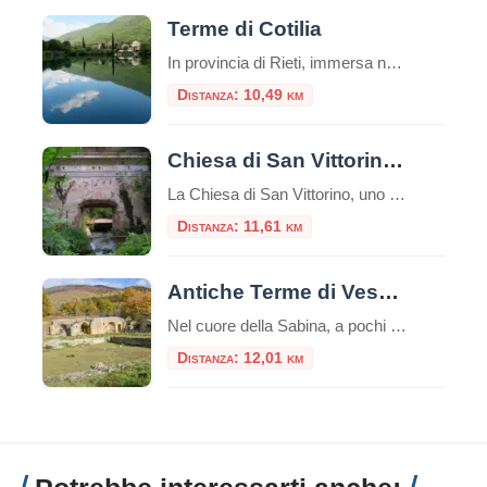
Terme di Cotilia
In provincia di Rieti, immersa nel cuore della Sabina, si trova un luogo affascinante e ricco di storia: le Terme di Cotilia. Questo angolo di Lazio, noto fin dall’antichità per le sue acque curative, è un perfetto connubio tra benessere, archeologia e paesaggi mozzafiato. Scopriamo insieme cosa rende questo luogo così speciale. Un po’ di storia […]
Distanza: 10,49 km
Chiesa di San Vittorino: La Chiesa che Affonda nel Mistero
La Chiesa di San Vittorino, uno dei monumenti più enigmatici e visivamente magnetici dell’intero Lazio, sorge nel cuore della Valle Santa reatina, a breve distanza dalle celebri sorgenti del fiume Peschiera. Definita spesso come la “chiesa sommersa” o la “chiesa che affonda”, questo edificio non è soltanto un luogo di culto in rovina, ma un […]
Distanza: 11,61 km
Antiche Terme di Vespasiano a Cittaducale
Nel cuore della Sabina, a pochi chilometri da Cittaducale in provincia di Rieti, si celano i resti di un passato glorioso: le Antiche Terme di Vespasiano. Questo suggestivo sito archeologico, immerso in un paesaggio che conserva ancora il fascino dell’antica campagna romana, testimonia la profonda connessione tra l’Impero Romano e le benefiche acque sorgive del […]
Distanza: 12,01 km