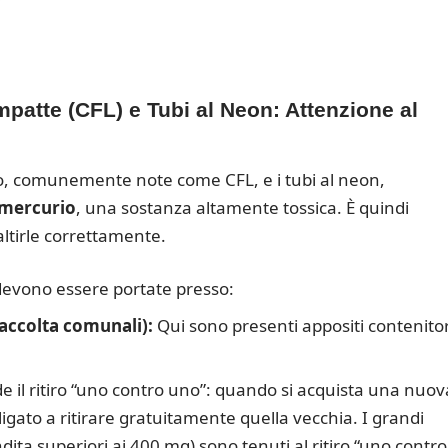
atte (CFL) e Tubi al Neon: Attenzione al
o, comunemente note come CFL, e i tubi al neon,
mercurio
, una sostanza altamente tossica. È quindi
ltirle correttamente.
evono essere portate presso:
raccolta comunali):
Qui sono presenti appositi contenitor
e il ritiro “uno contro uno”: quando si acquista una nuov
igato a ritirare gratuitamente quella vecchia. I grandi
endita superiori ai 400 mq) sono tenuti al ritiro “uno contro