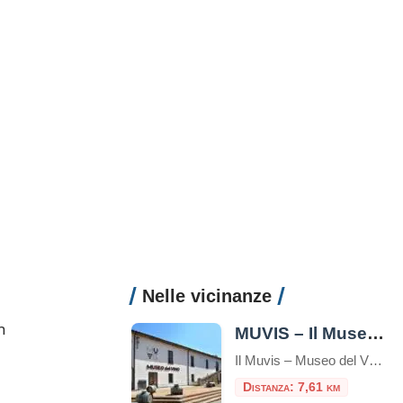
Nelle vicinanze
In
MUVIS – Il Museo del vino
Il Muvis – Museo del Vino e delle Scienze Agroalimentari è un’istituzione dedicata alla promozione e alla valorizzazione del vino e delle scienze agroalimentari. Situato a Castiglione in Teverina, vicino a Viterbo, il Muvis è il più grande museo del vino d’Italia con 2000 m² di spazi espositivi,, offrendo un’ampia gamma di esperienze educative e sensoriali per […]
Distanza: 7,61 km