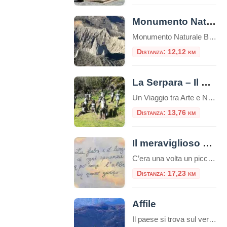
Monumento Naturale Balza di Seppie
Monumento Naturale Balza di Seppie nel Comune di Lubriano (VT), una terrazza naturale panoramica che domina la Valle dei Calanchi tra il lago di Bolsena e il Tevere. Istituzione: dichiarata Monumento Naturale dalla Regione Lazio il 3 ottobre 2016 con D.P.R.L. n. 194, è gestita dal Comune di Lubriano.Indice dei contenutiValori naturali e paesaggisticiUomo e territorioFruizione […]
Distanza: 12,12 km
La Serpara – Il Giardino di Paul Wiedmer
Un Viaggio tra Arte e Natura Nascosto tra le colline della campagna laziale, vicino al borgo di Civitella d’Agliano, si trova un luogo magico dove arte e natura si fondono in un abbraccio unico e suggestivo: La Serpara – Il Giardino di Paul Wiedmer. Questo giardino artistico, nato dall’immaginazione e dal talento dell’artista svizzero Paul […]
Distanza: 13,76 km
Il meraviglioso Paese delle Fiabe: Sant’Angelo di Roccalvecce
C’era una volta un piccolo borgo tra le colline viterbesi che rischiava di scomparire, perdendosi nel silenzio del tempo e dello spopolamento. Ma proprio come nelle favole più belle, è avvenuto un miracolo: oggi quel borgo è Sant’Angelo di Roccalvecce, universalmente noto come “Il Paese delle Fiabe”. Situato a pochi chilometri da Viterbo, questo “museo […]
Distanza: 17,23 km
Affile
Il paese si trova sul versante meridionale dei monti Affiliani, in posizione dominante rispetto alla valle dove scorre l’Aniene. Mentre la parte storica del paese si trova a 684 metri, le nuove costruzioni si stanno sviluppando più in basso, lungo le dorsali del monte. Storia Un tratto di muro in opera poligonale sembra attestare la […]