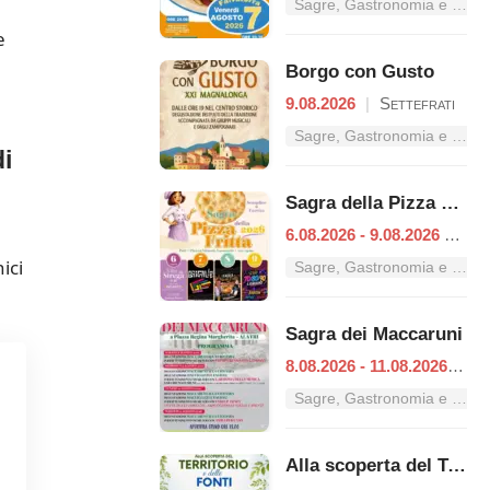
Sagre, Gastronomia e Tradizioni nel Lazio
e
Borgo con Gusto
9.08.2026
|
Settefrati
Sagre, Gastronomia e Tradizioni nel Lazio
i
Sagra della Pizza Fritta
6.08.2026 - 9.08.2026
|
Pof
ici
Sagre, Gastronomia e Tradizioni nel Lazio
Sagra dei Maccaruni
8.08.2026 - 11.08.2026
|
Al
Sagre, Gastronomia e Tradizioni nel Lazio
Alla scoperta del Territorio e delle Fonti