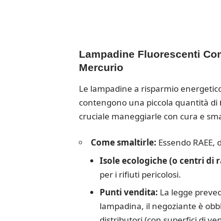
Lampadine Fluorescenti Comp
Mercurio
Le lampadine a risparmio energetic
contengono una piccola quantità di
cruciale maneggiarle con cura e sma
Come smaltirle:
Essendo RAEE, d
Isole ecologiche (o centri di 
per i rifiuti pericolosi.
Punti vendita:
La legge preved
lampadina, il negoziante è obbl
distributori (con superfici di v