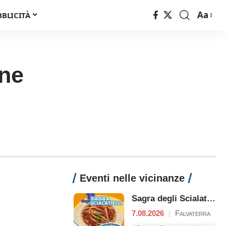
Aa
BBLICITÀ
Font
Resizer
ine
Eventi nelle vicinanze
Sagra degli Scialatielli
7.08.2026
|
Falvaterra