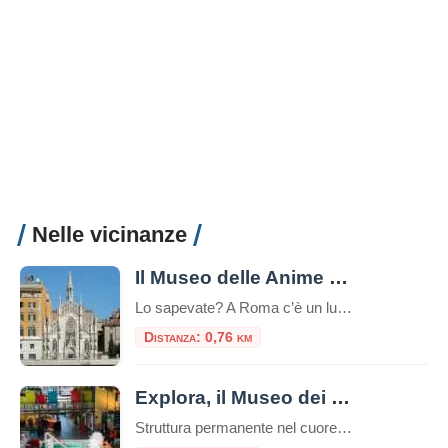
Nelle vicinanze
Il Museo delle Anime del Purgatorio
Lo sapevate? A Roma c’è un luogo unico e inquietante: il Museo delle Anime del Purgatorio. Il museo delle anime del Purgatorio è un’esposizione di documenti e testimonianze allestita in un locale adiacente alla sacrestia della piccola chiesa neogotica del Sacro Cuore del Suffragio a Roma. Tali documenti proverebbero l’esistenza del Purgatorio. La chiesa del […]
Distanza: 0,76 km
Explora, il Museo dei Bambini
Struttura permanente nel cuore di Roma, Explora il Museo dei Bambini attiva dal 2001, è dedicata a bambine e bambini da 0 a 11 anni.Da oltre 20 anni, è il punto di riferimento per l’educazione informale e le attività creative per le famiglie, le scuole e il mondo dell’infanzia. Uno spazio in cui l’esplorazione e […]