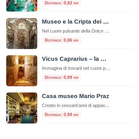
Distanza: 0,82 km
Museo e la Cripta dei Frati Cappuccini
Nel cuore pulsante della Dolce Vita romana, lungo la celebre Via Veneto, si cela un luogo che offre un’esperienza tanto profonda quanto inaspettata, un viaggio che intreccia arte, storia e una potente riflessione sulla vita e la morte. È il Complesso di Santa Maria della Concezione, che ospita il Museo e la Cripta dei Frati […]
Distanza: 0,86 km
Vicus Caprarius – la Città dell’Acqua
Immagina di trovarti nel cuore pulsante di Roma, davanti alla maestosa Fontana di Trevi. La folla è ovunque, il rumore dell’acqua scrosciante si mescola al vociare dei turisti. Eppure, a pochi metri di distanza e a nove metri di profondità, esiste un mondo silenzioso dove quell’acqua scorre da duemila anni, testimone di una storia millenaria. […]
Distanza: 0,99 km
Casa museo Mario Praz
Creato in sessant'anni di appassionato collezionismo da Mario Praz (Roma 1896-1982) anglista e critico di levatura internazionale, al Casa Museo Mario Praz si presenta come una dimora nobiliare del secolo XIX. Mario Praz - pescatore, scrittore e
Distanza: 0,99 km