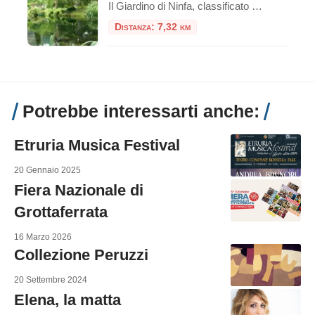
Il Giardino di Ninfa, classificato tra i primi 10 giardini più belli del mondo, è uno splendido esempio di poesia e di architettura medievale.Circondato dalla natura, da mura e torri, da chiese, monasteri e villaggi, il giardino di Ninfa copre una superficie di circa 105 ettari. Il giardino si trova ai piedi dei monti Lepini, […]
Distanza: 7,32 km
Potrebbe interessarti anche:
Etruria Musica Festival
20 Gennaio 2025
Fiera Nazionale di
Grottaferrata
16 Marzo 2026
Collezione Peruzzi
20 Settembre 2024
Elena, la matta