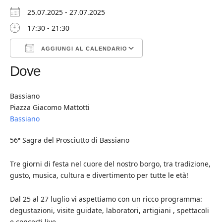
25.07.2025 - 27.07.2025
17:30 - 21:30
AGGIUNGI AL CALENDARIO
Dove
Download ICS
Google Calendar
iCalendar
Office 365
Outlook Live
Bassiano
Piazza Giacomo Mattotti
Bassiano
56ª Sagra del Prosciutto di Bassiano
Tre giorni di festa nel cuore del nostro borgo, tra tradizione,
gusto, musica, cultura e divertimento per tutte le età!
Dal 25 al 27 luglio vi aspettiamo con un ricco programma:
degustazioni, visite guidate, laboratori, artigiani , spettacoli
e concerti live.