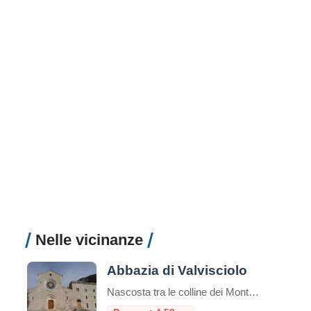
Nelle vicinanze
Abbazia di Valvisciolo
Nascosta tra le colline dei Monti Lepini, a pochi chilometri dal borgo medievale di Sermoneta, sorge l’Abbazia di Valvisciolo, un autentico gioiello di architettura cistercense e un luogo di grande fascino spirituale e storico. Fondata nel XII secolo, questa abbazia è un esempio perfetto dello stile sobrio ed essenziale tipico dei monaci cistercensi, che cercavano […]