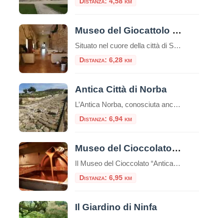
Distanza: 4,58 km
Museo del Giocattolo Ludus di Sezze
Situato nel cuore della città di Sezze, il Museo del Giocattolo è una tappa obbligata per famiglie. I musei sono spesso considerati luoghi di conservazione del passato, dove antiche opere d’arte e reperti storici sono esposti per la posterità. Tuttavia, ci sono musei che vanno oltre questa concezione tradizionale e ci immergono in mondi fantastici […]
Distanza: 6,28 km
Antica Città di Norba
L’Antica Norba, conosciuta anche come “Norba Caesarina” o “Nurfa”, è stata un’antica città romana situata nell’odierna regione del Lazio.Fondata durante il IV secolo a.C., Norba occupava una posizione strategica sulle pendici dei Monti Lepini, a breve distanza dall’attuale città di Norma.L’attuale parco archeologico offre la rara possibilità di visitare una città di epoca repubblicana pressoché […]
Distanza: 6,94 km
Museo del Cioccolato di Norma
Il Museo del Cioccolato “Antica Norba” è un museo di Norma, in provincia di Latina.E’ un museo unico nel suo genere che racconta la storia del cibo universalmente considerato più “goloso”. Venne istituito nel 1995 per iniziativa di privati.La storia del Museo del Cioccolato di Norma (LT) inizia nel 1956, quando viene aperta la prima […]
Distanza: 6,95 km
Il Giardino di Ninfa