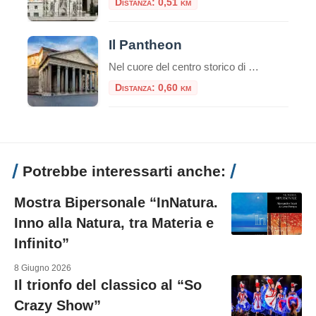
Distanza: 0,51 km
Il Pantheon
Nel cuore del centro storico di Roma, a pochi passi da Piazza Navona e dalla Fontana di Trevi, sorge uno dei monumenti più straordinari dell’antichità: il Pantheon, capolavoro dell’architettura romana, ancora oggi tra gli edifici meglio conservati dell’intero mondo classico. Breve storia del Pantheon Il nome Pantheon deriva dal greco e significa “tempio di tutti […]
Distanza: 0,60 km
Potrebbe interessarti anche:
Mostra Bipersonale “InNatura.
Inno alla Natura, tra Materia e
Infinito”
8 Giugno 2026
Il trionfo del classico al “So
Crazy Show”