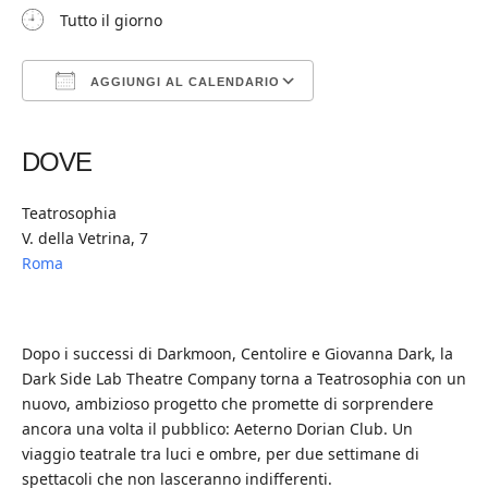
Tutto il giorno
AGGIUNGI AL CALENDARIO
Download ICS
Google Calendar
iCalendar
Office 365
Outlook Live
DOVE
Teatrosophia
V. della Vetrina, 7
Roma
Dopo i successi di Darkmoon, Centolire e Giovanna Dark, la
Dark Side Lab Theatre Company torna a Teatrosophia con un
nuovo, ambizioso progetto che promette di sorprendere
ancora una volta il pubblico: Aeterno Dorian Club. Un
viaggio teatrale tra luci e ombre, per due settimane di
spettacoli che non lasceranno indifferenti.