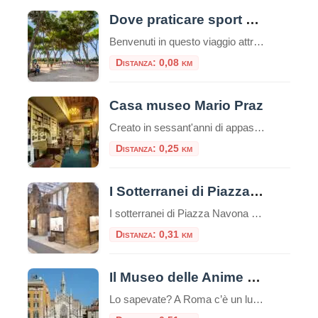
Dove praticare sport a Roma: consigli utili e attività da svolgere nella capitale
Benvenuti in questo viaggio attraverso le migliori opportunità per praticare sport nella vivace e storica città di Roma. La Capitale italiana non è solo un tesoro di arte, cultura e gastronomia, ma offre anche numerose possibilità per mantenere uno stile di vita attivo e sano, oltre che ecologico. Che siate residenti o turisti, appassionati di sport all’aria aperta o alla […]
Distanza: 0,08 km
Casa museo Mario Praz
Creato in sessant'anni di appassionato collezionismo da Mario Praz (Roma 1896-1982) anglista e critico di levatura internazionale, al Casa Museo Mario Praz si presenta come una dimora nobiliare del secolo XIX. Mario Praz - pescatore, scrittore e
Distanza: 0,25 km
I Sotterranei di Piazza Navona
I sotterranei di Piazza Navona sono un complesso di ambienti sotterranei situati sotto la famosa Piazza Navona di Roma, in Italia. Questi sotterranei sono noti come “Stadio di Domiziano” e rappresentano uno dei siti archeologici più importanti della città. Piazza Navona, la più bella piazza barocca di Roma, occupa la pista dell’antico “Stadio di Domiziano”, […]
Distanza: 0,31 km
Il Museo delle Anime del Purgatorio
Lo sapevate? A Roma c’è un luogo unico e inquietante: il Museo delle Anime del Purgatorio. Il museo delle anime del Purgatorio è un’esposizione di documenti e testimonianze allestita in un locale adiacente alla sacrestia della piccola chiesa neogotica del Sacro Cuore del Suffragio a Roma. Tali documenti proverebbero l’esistenza del Purgatorio. La chiesa del […]