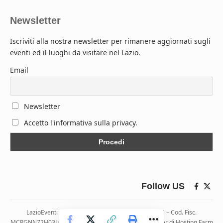
Newsletter
Iscriviti alla nostra newsletter per rimanere aggiornati sugli
eventi ed il luoghi da visitare nel Lazio.
Email
Newsletter
Accetto l'informativa sulla privacy.
Follow US
LazioEventi – Via Monticelli, 9 04026 Minturno (LT) – Cod. Fisc.
MCRGNN72H03L083H | Hosting ospitato presso i server di Hosting Farm