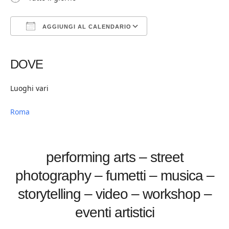
AGGIUNGI AL CALENDARIO
Download ICS
Google Calendar
iCalendar
Office 365
Outlook Live
DOVE
Luoghi vari
Roma
performing arts – street
photography – fumetti – musica –
storytelling – video – workshop –
eventi artistici