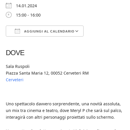
14.01.2024
15:00 - 16:00
AGGIUNGI AL CALENDARIO
Download ICS
Google Calendar
iCalendar
Office 365
Outlook Live
DOVE
Sala Ruspoli
Piazza Santa Maria 12, 00052 Cerveteri RM
Cerveteri
Uno spettacolo davvero sorprendente, una novità assoluta,
un mix tra cinema e teatro, dove Meryl P che sarà sul palco,
interagirà con altri personaggi proiettati sullo schermo.