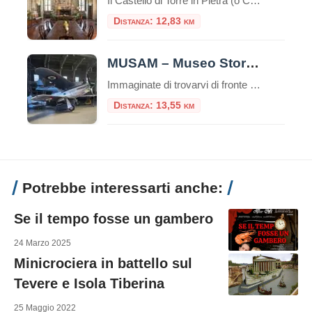
Il Castello di Torre in Pietra (o Castello Falconieri) è un antico castello situato nella regione del Lazio, in Italia. Si trova a circa 30 chilometri a nord-ovest di Roma, vicino al comune di Fiumicino. Il castello prende il nome dalla torre di difesa in pietra, che è l’elemento principale dell’edificio. La sua costruzione risale […]
Distanza: 12,83 km
MUSAM – Museo Storico dell’Aeronautica Militare
Immaginate di trovarvi di fronte ai velivoli che hanno scritto la storia dell’aviazione italiana, circondati dalle acque cristalline del Lago di Bracciano. Benvenuti al MUSAM, il Museo Storico dell’Aeronautica Militare di Vigna di Valle, uno dei più importanti musei aeronautici al mondo e una destinazione imperdibile per chi ama la storia, la tecnologia e l’avventura […]
Distanza: 13,55 km
Potrebbe interessarti anche:
Se il tempo fosse un gambero
24 Marzo 2025
Minicrociera in battello sul
Tevere e Isola Tiberina
25 Maggio 2022