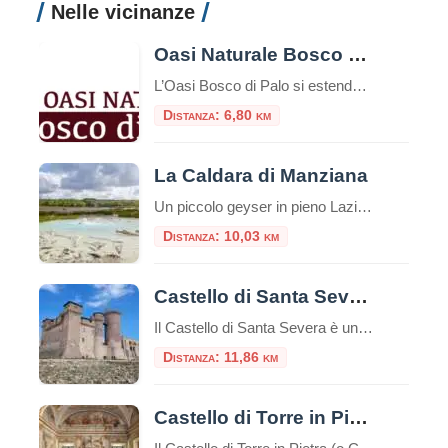
Nelle vicinanze
Oasi Naturale Bosco di Palo
L’Oasi Bosco di Palo si estende per circa 120 ettari nel comune di Ladispoli, in provincia di Roma, a pochi passi dal Mar Tirreno. È un raro esempio di bosco planiziale costiero che conserva ancora le caratteristiche originarie della vegetazione mediterranea, oggi quasi del tutto scomparsa lungo le coste italiane. Storia e tutela Fondata nel […]
Distanza: 6,80 km
La Caldara di Manziana
Un piccolo geyser in pieno Lazio La “callara” è il nome che viene dato, nel dialetto di queste zone a nord di Roma, alla Caldara di Manziana. Terra vulcanica, come ci ricordano anche le vicine solfatare della Macchia Grande e di Monterano e terra dell’antico vulcano Sabatino di cui restano testimonianza le terme di Stigliano, […]
Distanza: 10,03 km
Castello di Santa Severa
Il Castello di Santa Severa è un’imponente struttura situata lungo la costa tirrenica dell’Italia, nel comune di Santa Marinella, nella regione del Lazio. Questo castello medievale è noto per la sua posizione panoramica sul mare e la sua storia ricca di avvenimenti. Ecco alcuni punti salienti riguardo al Castello di Santa Severa: Il Castello deve […]
Distanza: 11,86 km
Castello di Torre in Pietra