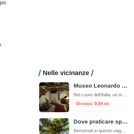
ipo
s
Nelle vicinanze
Museo Leonardo Da Vinci Experience
Nel cuore dell’Italia, un museo straordinario invita i visitatori a intraprendere un viaggio affascinante attraverso la mente di uno dei più grandi geni della storia: Leonardo da Vinci. Il Museo Leonardo Da Vinci Experience non è semplicemente un museo tradizionale, ma un’esperienza interattiva che permette di toccare con mano l’eredità del maestro del Rinascimento. Un […]
Distanza: 0,54 km
Dove praticare sport a Roma: consigli utili e attività da svolgere nella capitale
Benvenuti in questo viaggio attraverso le migliori opportunità per praticare sport nella vivace e storica città di Roma. La Capitale italiana non è solo un tesoro di arte, cultura e gastronomia, ma offre anche numerose possibilità per mantenere uno stile di vita attivo e sano, oltre che ecologico. Che siate residenti o turisti, appassionati di sport all’aria aperta o alla […]