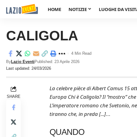
HOME
NOTIZIE
LUOGHI DA VISIT
CALIGOLA
4 Min Read
By
Lazio Eventi
Published: 23 Aprile 2026
Last updated: 24/03/2026
La celebre pièce di Albert Camus 15 att
Europa Chi è Caligola? Il “mostro” che
SHARE
L’imperatore romano che Svetonio, nel 
tiranno che, in preda [...]
...
QUANDO