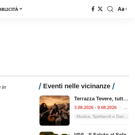
Aa
BBLICITÀ
Font
Resizer
Eventi nelle vicinanze
 in
Terrazza Tevere, tutti i concerti dal 3 al 9 agosto
3.08.2026 - 9.08.2026
|
Roma
Musica, Spettacoli e Danza nel Lazio
VIVI - Il Saluto al Sole