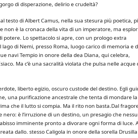
 gorgo di disperazione, delirio e crudeltà?
al testo di Albert Camus, nella sua stesura più poetica, p
he non è la cronaca della vita di un imperatore, ma esplora
 di potere. Lo spettacolo si apre, con un prologo extra
del lago di Nemi, presso Roma, luogo carico di memoria e d
due navi Tempio in onore della dea Diana, qui celebra,
siaco. Ma c’è una sacralità violata che pulsa nelle acque 
cerdote, liberto egizio, oscuro custode del destino. Egli gu
one, una purificazione ancestrale che tenta di mondare la
ima che il lutto si compia. Ma il rito non basta.Dal fragore
 nero: è l’irruzione di un destino, un presagio che ness
 abisso imminente pronto a divorare ogni forma di luce. A
ata dallo. stesso Caligola in onore della sorella Drusilla