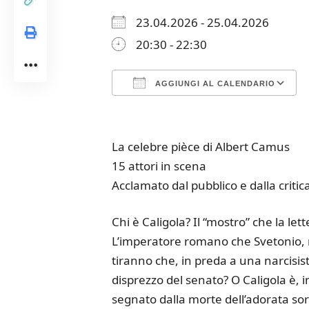
23.04.2026 - 25.04.2026
20:30 - 22:30
AGGIUNGI AL CALENDARIO
Download ICS
Google Calendar
iCalendar
Office 365
Outloo
La celebre pièce di Albert Camus
15 attori in scena
Acclamato dal pubblico e dalla critica
Chi è Caligola? Il “mostro” che la l
L’imperatore romano che Svetonio, ne
tiranno che, in preda a una narcisist
disprezzo del senato? O Caligola è, 
segnato dalla morte dell’adorata sore