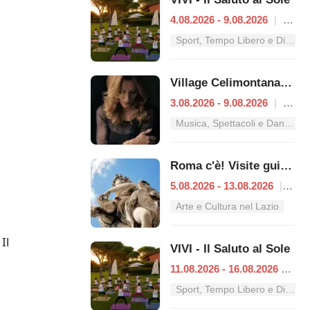
4.08.2026 - 9.08.2026
|
Roma
Sport, Tempo Libero e Divertimento nel Lazio
Village Celimontana: gli appuntamenti dal 3 al 9 agosto
3.08.2026 - 9.08.2026
|
Roma
Musica, Spettacoli e Danza nel Lazio
Roma c'è! Visite guidate (anche per bambini) dal 5 al 13 agosto 2026
5.08.2026 - 13.08.2026
|
Rom
Arte e Cultura nel Lazio
Il
VIVI - Il Saluto al Sole
11.08.2026 - 16.08.2026
|
Ro
Sport, Tempo Libero e Divertimento nel Lazio