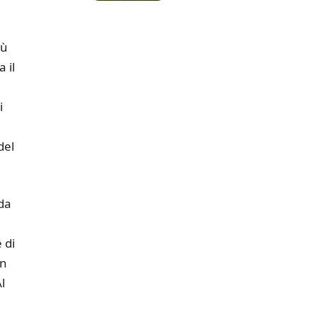
iù
 il
i
del
ida
 di
un
l