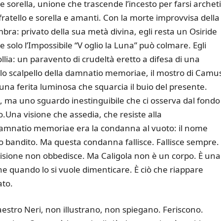
 e sorella, unione che trascende l’incesto per farsi archet
i fratello e sorella e amanti. Con la morte improvvisa della
embra: privato della sua metà divina, egli resta un Osiride
solo l’Impossibile “V oglio la Luna” può colmare. Egli
ollia: un paravento di crudeltà eretto a difesa di una
 lo scalpello della damnatio memoriae, il mostro di Camu
 una ferita luminosa che squarcia il buio del presente.
 ma uno sguardo inestinguibile che ci osserva dal fondo
lio.Una visione che assedia, che resiste alla
 damnatio memoriae era la condanna al vuoto: il nome
cordo bandito. Ma questa condanna fallisce. Fallisce sempre.
 visione non obbedisce. Ma Caligola non è un corpo. È una
he quando lo si vuole dimenticare. È ciò che riappare
ato.
Maestro Neri, non illustrano, non spiegano. Feriscono.