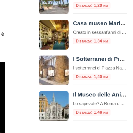
Distanza: 1,20 km
Casa museo Mario Praz
Creato in sessant'anni di appassionato collezionismo da Mario Praz (Roma 1896-1982) anglista e critico di levatura internazionale, al Casa Museo Mario Praz si presenta come una dimora nobiliare del secolo XIX. Mario Praz - pescatore, scrittore e
 è
Distanza: 1,34 km
I Sotterranei di Piazza Navona
I sotterranei di Piazza Navona sono un complesso di ambienti sotterranei situati sotto la famosa Piazza Navona di Roma, in Italia. Questi sotterranei sono noti come “Stadio di Domiziano” e rappresentano uno dei siti archeologici più importanti della città. Piazza Navona, la più bella piazza barocca di Roma, occupa la pista dell’antico “Stadio di Domiziano”, […]
Distanza: 1,40 km
Il Museo delle Anime del Purgatorio
Lo sapevate? A Roma c’è un luogo unico e inquietante: il Museo delle Anime del Purgatorio. Il museo delle anime del Purgatorio è un’esposizione di documenti e testimonianze allestita in un locale adiacente alla sacrestia della piccola chiesa neogotica del Sacro Cuore del Suffragio a Roma. Tali documenti proverebbero l’esistenza del Purgatorio. La chiesa del […]
Distanza: 1,46 km