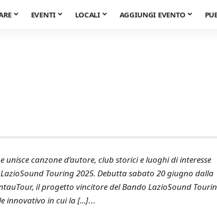
ARE
EVENTI
LOCALI
AGGIUNGI EVENTO
PU
e unisce canzone d’autore, club storici e luoghi di interesse
ndo LazioSound Touring 2025. Debutta sabato 20 giugno dalla
antauTour, il progetto vincitore del Bando LazioSound Touri
nnovativo in cui la [...]
...