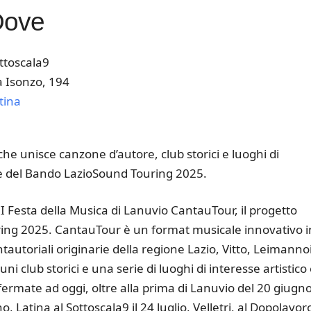
Dove
ttoscala9
a Isonzo, 194
tina
k Live
che unisce canzone d’autore, club storici e luoghi di
tore del Bando LazioSound Touring 2025.
 Festa della Musica di Lanuvio CantauTour, il progetto
ring 2025. CantauTour è un format musicale innovativo i
ntautoriali originarie della regione Lazio, Vitto, Leimanno
i club storici e una serie di luoghi di interesse artistico
fermate ad oggi, oltre alla prima di Lanuvio del 20 giugno
 Latina al Sottoscala9 il 24 luglio, Velletri, al Dopolavor