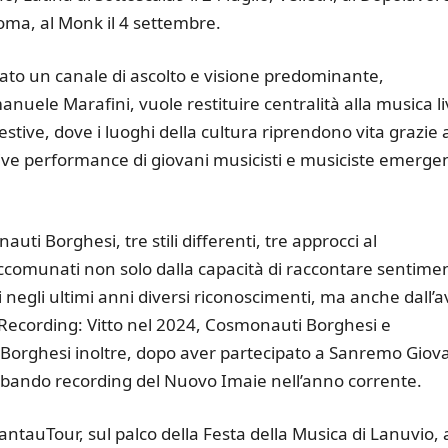
Roma, al Monk il 4 settembre.
ntato un canale di ascolto e visione predominante,
nuele Marafini, vuole restituire centralità alla musica li
stive, dove i luoghi della cultura riprendono vita grazie a
live performance di giovani musicisti e musiciste emergen
ti Borghesi, tre stili differenti, tre approcci al
ccomunati non solo dalla capacità di raccontare sentimen
ati negli ultimi anni diversi riconoscimenti, ma anche dall’a
d Recording: Vitto nel 2024, Cosmonauti Borghesi e
Borghesi inoltre, dopo aver partecipato a Sanremo Giov
l bando recording del Nuovo Imaie nell’anno corrente.
ntauTour, sul palco della Festa della Musica di Lanuvio, 