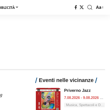
Aa
BBLICITÀ
Font
Resizer
Eventi nelle vicinanze
Priverno Jazz
ng
7.08.2026 - 9.08.2026
|
Pri
Musica, Spettacoli e Danza nel Lazio