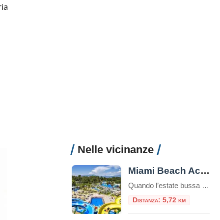
ria
Nelle vicinanze
Miami Beach Acquapark Latina
Quando l’estate bussa alle porte e il caldo si fa sentire, la ricerca di un luogo dove rinfrescarsi e divertirsi diventa prioritaria. A Latina, la risposta è chiara: il Miami Beach Acquapark Latina rappresenta un’oasi di svago e adrenalina, ideale per famiglie, gruppi di amici e chiunque voglia trascorrere una giornata indimenticabile tra scivoli, piscine […]
Distanza: 5,72 km