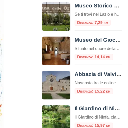
Museo Storico Piana delle Orme
Se ti trovi nel Lazio e hai voglia di fare un salto indietro nel tempo, il Museo Storico Piana delle Orme è una tappa davvero imperdibile. Un museo unico nel suo genere, perfetto per una gita fuori porta, adatto a famiglie, appassionati di storia, scuole e curiosi di ogni età. A pochi chilometri da Latina, […]
Distanza: 7,29 km
Museo del Giocattolo Ludus di Sezze
Situato nel cuore della città di Sezze, il Museo del Giocattolo è una tappa obbligata per famiglie. I musei sono spesso considerati luoghi di conservazione del passato, dove antiche opere d’arte e reperti storici sono esposti per la posterità. Tuttavia, ci sono musei che vanno oltre questa concezione tradizionale e ci immergono in mondi fantastici […]
Distanza: 14,14 km
Abbazia di Valvisciolo
Nascosta tra le colline dei Monti Lepini, a pochi chilometri dal borgo medievale di Sermoneta, sorge l’Abbazia di Valvisciolo, un autentico gioiello di architettura cistercense e un luogo di grande fascino spirituale e storico. Fondata nel XII secolo, questa abbazia è un esempio perfetto dello stile sobrio ed essenziale tipico dei monaci cistercensi, che cercavano […]
Distanza: 15,22 km
Il Giardino di Ninfa
Il Giardino di Ninfa, classificato tra i primi 10 giardini più belli del mondo, è uno splendido esempio di poesia e di architettura medievale.Circondato dalla natura, da mura e torri, da chiese, monasteri e villaggi, il giardino di Ninfa copre una superficie di circa 105 ettari. Il giardino si trova ai piedi dei monti Lepini, […]
Distanza: 15,97 km