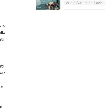
Arte e Cultura nel Lazio
ve,
lla
ti
ti
ver
ani
ai