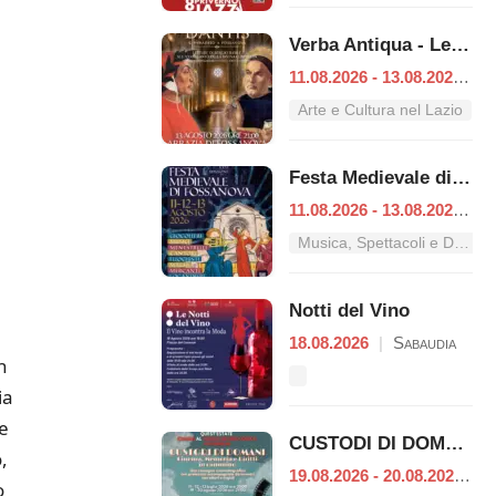
Verba Antiqua - Letteratura e Poesia Medievale
11.08.2026 - 13.08.2026
|
P
Arte e Cultura nel Lazio
Festa Medievale di Fossanova
11.08.2026 - 13.08.2026
|
P
Musica, Spettacoli e Danza nel Lazio
Notti del Vino
18.08.2026
|
Sabaudia
n
ia
 e
CUSTODI DI DOMANI – Cinema, Memoria e Diritti in cammino
,
19.08.2026 - 20.08.2026
|
P
o