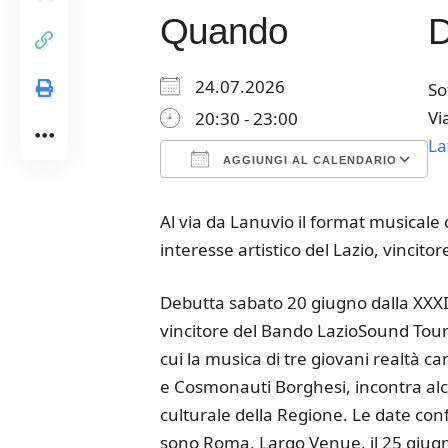
Quando
24.07.2026
So
Vi
20:30 - 23:00
La
AGGIUNGI AL CALENDARIO
Download ICS
Google Calendar
iCalendar
Office 365
Outloo
Al via da Lanuvio il format musicale 
interesse artistico del Lazio, vinci
Debutta sabato 20 giugno dalla XXXII
vincitore del Bando LazioSound Tou
cui la musica di tre giovani realtà ca
e Cosmonauti Borghesi, incontra alcun
culturale della Regione. Le date con
sono Roma, Largo Venue, il 25 giugno,